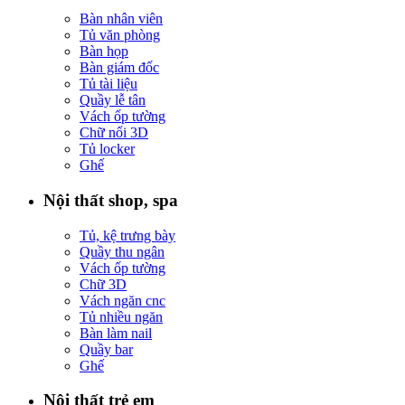
Bàn nhân viên
Tủ văn phòng
Bàn họp
Bàn giám đốc
Tủ tài liệu
Quầy lễ tân
Vách ốp tường
Chữ nổi 3D
Tủ locker
Ghế
Nội thất shop, spa
Tủ, kệ trưng bày
Quầy thu ngân
Vách ốp tường
Chữ 3D
Vách ngăn cnc
Tủ nhiều ngăn
Bàn làm nail
Quầy bar
Ghế
Nội thất trẻ em