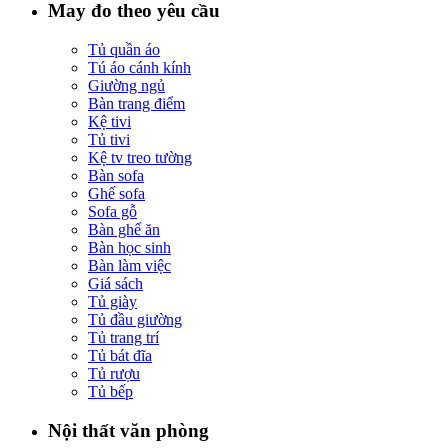
May đo theo yêu cầu
Tủ quần áo
Tú áo cánh kính
Giường ngủ
Bàn trang điểm
Kệ tivi
Tủ tivi
Kệ tv treo tường
Bàn sofa
Ghế sofa
Sofa gỗ
Bàn ghế ăn
Bàn học sinh
Bàn làm việc
Giá sách
Tủ giày
Tủ đầu giường
Tủ trang trí
Tủ bát đĩa
Tủ rượu
Tủ bếp
Nội thất văn phòng