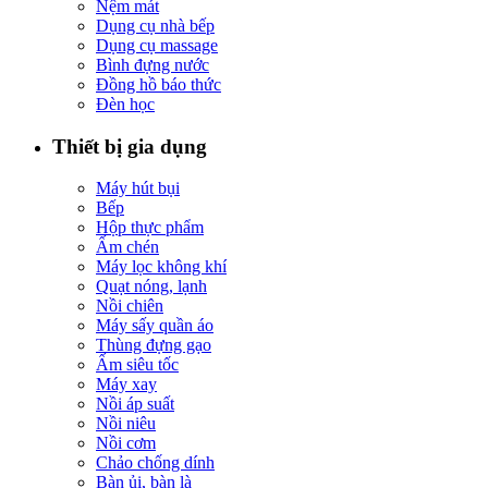
Nệm mát
Dụng cụ nhà bếp
Dụng cụ massage
Bình đựng nước
Đồng hồ báo thức
Đèn học
Thiết bị gia dụng
Máy hút bụi
Bếp
Hộp thực phẩm
Ấm chén
Máy lọc không khí
Quạt nóng, lạnh
Nồi chiên
Máy sấy quần áo
Thùng đựng gạo
Ấm siêu tốc
Máy xay
Nồi áp suất
Nồi niêu
Nồi cơm
Chảo chống dính
Bàn ủi, bàn là