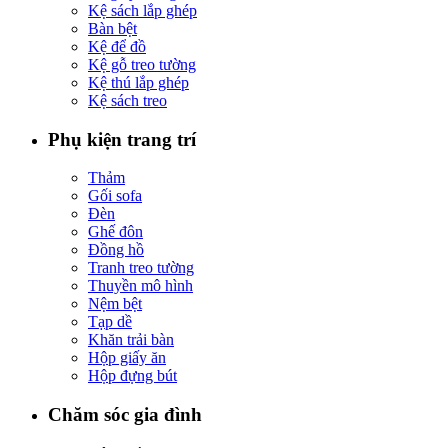
Kệ sách lắp ghép
Bàn bệt
Kệ để đồ
Kệ gỗ treo tường
Kệ thú lắp ghép
Kệ sách treo
Phụ kiện trang trí
Thảm
Gối sofa
Đèn
Ghế đôn
Đồng hồ
Tranh treo tường
Thuyền mô hình
Nệm bệt
Tạp dề
Khăn trải bàn
Hộp giấy ăn
Hộp đựng bút
Chăm sóc gia đình