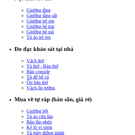
Giường tầng
Giường tầng sắt
Giường trẻ em
Giường bé trai
Giường bé gái
Tủ áo trẻ em
Đo đạc khảo sát tại nhà
Vách thờ
Tủ thờ - Bàn thờ
Bàn console
Tủ để bể cá
Ốp bàn thờ
Vách ốp tường
Mua về tự ráp (bán sẵn, giá rẻ)
Giường bệt
Tủ áo cửa lùa
Bàn lắp ghép
Kệ lò vi sóng
Tủ giày thông minh