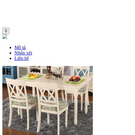
0
Mô tả
Nhận xét
Liên hệ