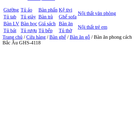
Giường
Tủ áo
Bàn phấn
Kệ tivi
Nội thất văn phòng
Tủ tab
Tủ giày
Bàn trà
Ghế sofa
Bàn LV
Bàn học
Giá sách
Bàn ăn
Nội thất trẻ em
Tủ bát
Tủ rượu
Tủ bếp
Tủ thờ
Trang chủ
/
Cửa hàng
/
Bàn ghế
/
Bàn ăn gỗ
/ Bàn ăn phong cách
Bắc Âu GHS-4118