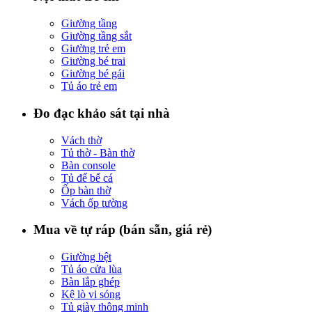
Giường tầng
Giường tầng sắt
Giường trẻ em
Giường bé trai
Giường bé gái
Tủ áo trẻ em
Đo đạc khảo sát tại nhà
Vách thờ
Tủ thờ - Bàn thờ
Bàn console
Tủ để bể cá
Ốp bàn thờ
Vách ốp tường
Mua về tự ráp (bán sẵn, giá rẻ)
Giường bệt
Tủ áo cửa lùa
Bàn lắp ghép
Kệ lò vi sóng
Tủ giày thông minh