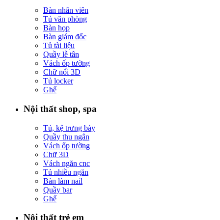
Bàn nhân viên
Tủ văn phòng
Bàn họp
Bàn giám đốc
Tủ tài liệu
Quầy lễ tân
Vách ốp tường
Chữ nổi 3D
Tủ locker
Ghế
Nội thất shop, spa
Tủ, kệ trưng bày
Quầy thu ngân
Vách ốp tường
Chữ 3D
Vách ngăn cnc
Tủ nhiều ngăn
Bàn làm nail
Quầy bar
Ghế
Nội thất trẻ em