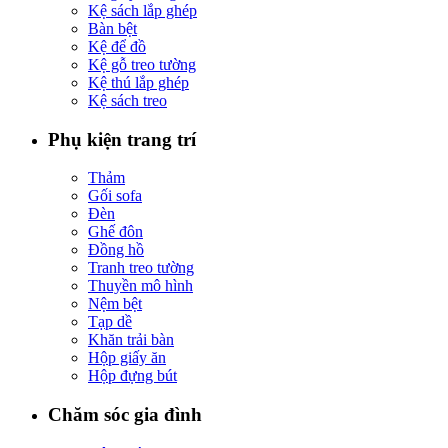
Kệ sách lắp ghép
Bàn bệt
Kệ để đồ
Kệ gỗ treo tường
Kệ thú lắp ghép
Kệ sách treo
Phụ kiện trang trí
Thảm
Gối sofa
Đèn
Ghế đôn
Đồng hồ
Tranh treo tường
Thuyền mô hình
Nệm bệt
Tạp dề
Khăn trải bàn
Hộp giấy ăn
Hộp đựng bút
Chăm sóc gia đình