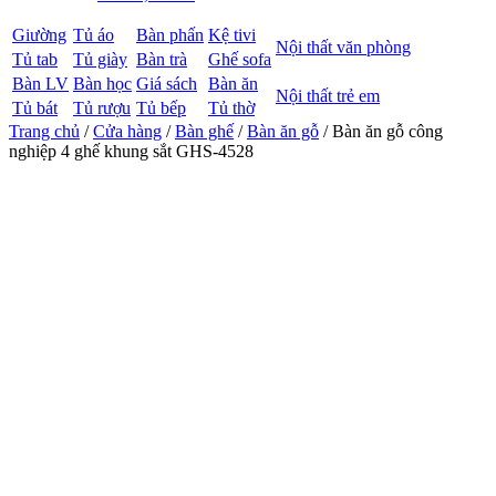
Giường
Tủ áo
Bàn phấn
Kệ tivi
Nội thất văn phòng
Tủ tab
Tủ giày
Bàn trà
Ghế sofa
Bàn LV
Bàn học
Giá sách
Bàn ăn
Nội thất trẻ em
Tủ bát
Tủ rượu
Tủ bếp
Tủ thờ
Trang chủ
/
Cửa hàng
/
Bàn ghế
/
Bàn ăn gỗ
/ Bàn ăn gỗ công
nghiệp 4 ghế khung sắt GHS-4528