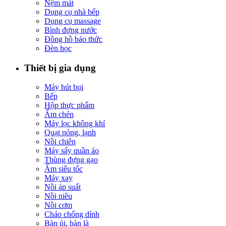
Nệm mát
Dụng cụ nhà bếp
Dụng cụ massage
Bình đựng nước
Đồng hồ báo thức
Đèn học
Thiết bị gia dụng
Máy hút bụi
Bếp
Hộp thực phẩm
Ấm chén
Máy lọc không khí
Quạt nóng, lạnh
Nồi chiên
Máy sấy quần áo
Thùng đựng gạo
Ấm siêu tốc
Máy xay
Nồi áp suất
Nồi niêu
Nồi cơm
Chảo chống dính
Bàn ủi, bàn là