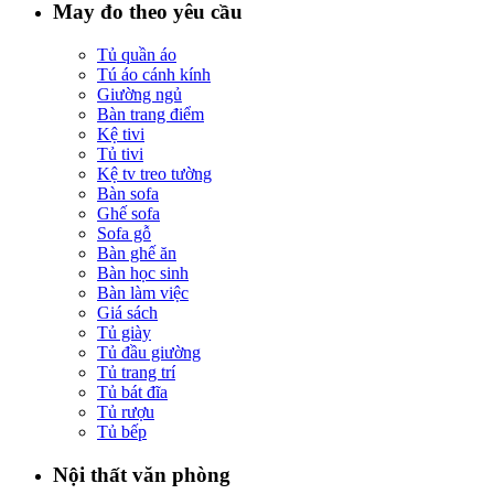
May đo theo yêu cầu
Tủ quần áo
Tú áo cánh kính
Giường ngủ
Bàn trang điểm
Kệ tivi
Tủ tivi
Kệ tv treo tường
Bàn sofa
Ghế sofa
Sofa gỗ
Bàn ghế ăn
Bàn học sinh
Bàn làm việc
Giá sách
Tủ giày
Tủ đầu giường
Tủ trang trí
Tủ bát đĩa
Tủ rượu
Tủ bếp
Nội thất văn phòng