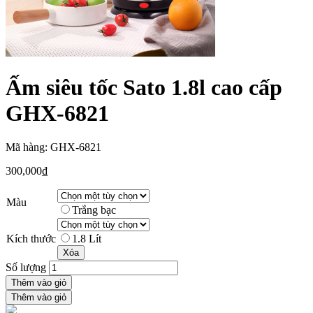
Ấm siêu tốc Sato 1.8l cao cấp
GHX-6821
Mã hàng: GHX-6821
300,000
₫
Màu
Trắng bạc
Kích thước
1.8 Lít
Xóa
Số lượng
Thêm vào giỏ
Thêm vào giỏ