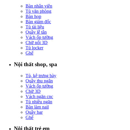
Bàn nhân viên
Tủ văn phòng
Bàn họp
Bàn giám đốc
Tủ tài liệu
Quầy lễ tân
Vách ốp tường
Chữ nổi 3D
Tủ locker
Ghế
Nội thất shop, spa
Tủ, kệ trưng bày
Quầy thu ngân
Vách ốp tường
Chữ 3D
Vách ngăn cnc
Tủ nhiều ngăn
Bàn làm nail
Quầy bar
Ghế
Nội thất trẻ em