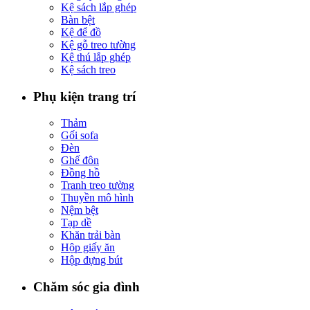
Kệ sách lắp ghép
Bàn bệt
Kệ để đồ
Kệ gỗ treo tường
Kệ thú lắp ghép
Kệ sách treo
Phụ kiện trang trí
Thảm
Gối sofa
Đèn
Ghế đôn
Đồng hồ
Tranh treo tường
Thuyền mô hình
Nệm bệt
Tạp dề
Khăn trải bàn
Hộp giấy ăn
Hộp đựng bút
Chăm sóc gia đình