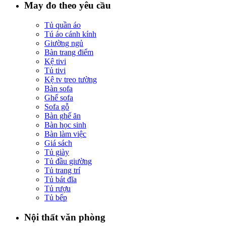
May đo theo yêu cầu
Tủ quần áo
Tú áo cánh kính
Giường ngủ
Bàn trang điểm
Kệ tivi
Tủ tivi
Kệ tv treo tường
Bàn sofa
Ghế sofa
Sofa gỗ
Bàn ghế ăn
Bàn học sinh
Bàn làm việc
Giá sách
Tủ giày
Tủ đầu giường
Tủ trang trí
Tủ bát đĩa
Tủ rượu
Tủ bếp
Nội thất văn phòng