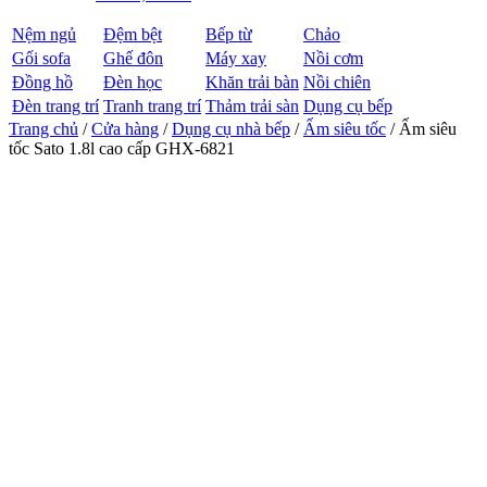
Nệm ngủ
Đệm bệt
Bếp từ
Chảo
Gối sofa
Ghế đôn
Máy xay
Nồi cơm
Đồng hồ
Đèn học
Khăn trải bàn
Nồi chiên
Đèn trang trí
Tranh trang trí
Thảm trải sàn
Dụng cụ bếp
Trang chủ
/
Cửa hàng
/
Dụng cụ nhà bếp
/
Ấm siêu tốc
/ Ấm siêu
tốc Sato 1.8l cao cấp GHX-6821