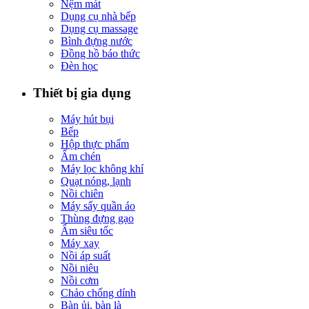
Nệm mát
Dụng cụ nhà bếp
Dụng cụ massage
Bình đựng nước
Đồng hồ báo thức
Đèn học
Thiết bị gia dụng
Máy hút bụi
Bếp
Hộp thực phẩm
Ấm chén
Máy lọc không khí
Quạt nóng, lạnh
Nồi chiên
Máy sấy quần áo
Thùng đựng gạo
Ấm siêu tốc
Máy xay
Nồi áp suất
Nồi niêu
Nồi cơm
Chảo chống dính
Bàn ủi, bàn là