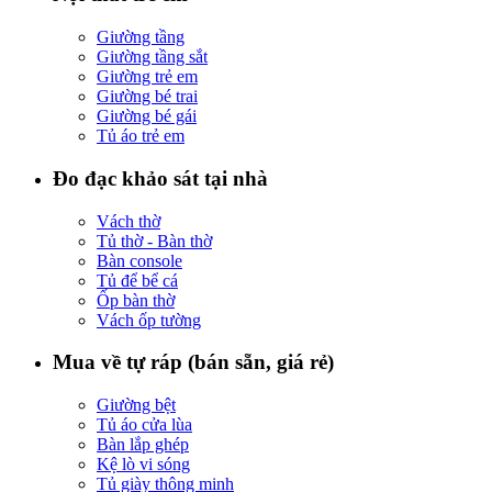
Giường tầng
Giường tầng sắt
Giường trẻ em
Giường bé trai
Giường bé gái
Tủ áo trẻ em
Đo đạc khảo sát tại nhà
Vách thờ
Tủ thờ - Bàn thờ
Bàn console
Tủ để bể cá
Ốp bàn thờ
Vách ốp tường
Mua về tự ráp (bán sẵn, giá rẻ)
Giường bệt
Tủ áo cửa lùa
Bàn lắp ghép
Kệ lò vi sóng
Tủ giày thông minh