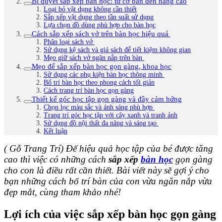
Bí quyết sắp xếp bàn học: từ cơ bản đến nâng cao
Loại bỏ vật dụng không cần thiết
Sắp xếp vật dụng theo tần suất sử dụng
Lựa chọn đồ dùng phù hợp cho bàn học
Cách sắp xếp sách vở trên bàn học hiệu quả
Phân loại sách vở
Sử dụng kệ sách và giá sách để tiết kiệm không gian
Mẹo giữ sách vở ngăn nắp trên bàn
Mẹo để sắp xếp bàn học gọn gàng, khoa học
Sử dụng các phụ kiện bàn học thông minh
Bố trí bàn học theo phong cách tối giản
Cách trang trí bàn học gọn gàng
Thiết kế góc học tập gọn gàng và đầy cảm hứng
Chọn lọc màu sắc và ánh sáng phù hợp
Trang trí góc học tập với cây xanh và tranh ảnh
Sử dụng đồ nội thất đa năng và sáng tạo
Kết luận
( Gỗ Trang Trí) Để hiệu quả học tập của bé được tăng
cao thì việc có những cách
sắp xếp
bàn học
gọn gàng
cho con là điều rất cần thiết. Bài viết này sẽ gợi ý cho
bạn những cách bố trí bàn của con vừa ngăn nắp vừa
đẹp mắt, cùng tham khảo nhé!
Lợi ích của việc sắp xếp bàn học gọn gàng