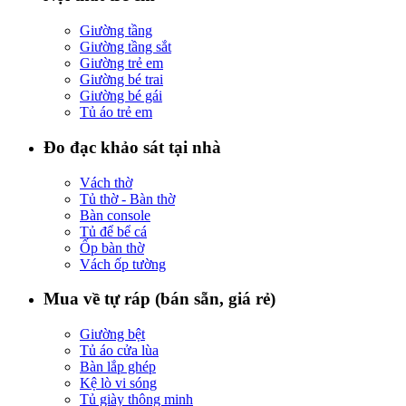
Giường tầng
Giường tầng sắt
Giường trẻ em
Giường bé trai
Giường bé gái
Tủ áo trẻ em
Đo đạc khảo sát tại nhà
Vách thờ
Tủ thờ - Bàn thờ
Bàn console
Tủ để bể cá
Ốp bàn thờ
Vách ốp tường
Mua về tự ráp (bán sẵn, giá rẻ)
Giường bệt
Tủ áo cửa lùa
Bàn lắp ghép
Kệ lò vi sóng
Tủ giày thông minh