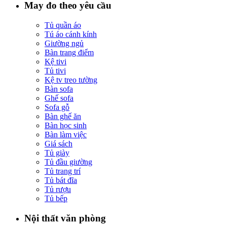
May đo theo yêu cầu
Tủ quần áo
Tú áo cánh kính
Giường ngủ
Bàn trang điểm
Kệ tivi
Tủ tivi
Kệ tv treo tường
Bàn sofa
Ghế sofa
Sofa gỗ
Bàn ghế ăn
Bàn học sinh
Bàn làm việc
Giá sách
Tủ giày
Tủ đầu giường
Tủ trang trí
Tủ bát đĩa
Tủ rượu
Tủ bếp
Nội thất văn phòng