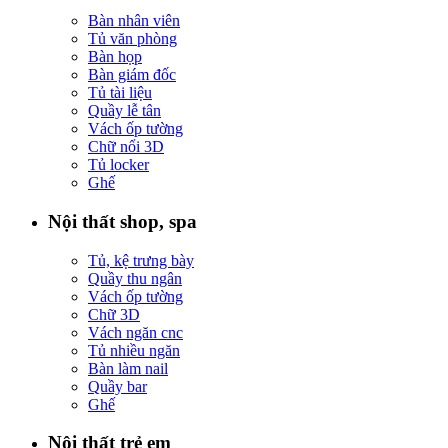
Bàn nhân viên
Tủ văn phòng
Bàn họp
Bàn giám đốc
Tủ tài liệu
Quầy lễ tân
Vách ốp tường
Chữ nổi 3D
Tủ locker
Ghế
Nội thất shop, spa
Tủ, kệ trưng bày
Quầy thu ngân
Vách ốp tường
Chữ 3D
Vách ngăn cnc
Tủ nhiều ngăn
Bàn làm nail
Quầy bar
Ghế
Nội thất trẻ em