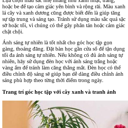
Lựa chọn màu sắc nhẹ nhàng như xanh nhạt, trắng,
hoặc be để tạo cảm giác yên bình và rộng rãi. Màu xanh
lá cây và xanh dương cũng được biết đến là giúp tăng
sự tập trung và sáng tạo. Tránh sử dụng màu sắc quá sặc
sỡ hoặc tối, vì chúng có thể gây phân tán hoặc cảm giác
chật chội.
Ánh sáng tự nhiên là tốt nhất cho góc học tập gọn
gàng, thoáng đãng. Đặt bàn học gần cửa sổ để tận dụng
tối đa ánh sáng tự nhiên. Nếu không có đủ ánh sáng tự
nhiên, hãy sử dụng đèn học với ánh sáng trắng hoặc
vàng ấm để tránh làm căng thẳng mắt. Đèn học có thể
điều chỉnh độ sáng sẽ giúp bạn dễ dàng điều chỉnh ánh
sáng phù hợp theo từng thời điểm trong ngày.
Trang trí góc học tập với cây xanh và tranh ảnh