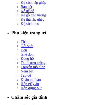
Kệ sách lắp ghép
Bàn bệt
Kệ để đồ
Kệ gỗ treo tường
Kệ thú lắp ghép
Kệ sách treo
Phụ kiện trang trí
Thảm
Gối sofa
Đèn
Ghế đôn
Đồng hồ
Tranh treo tường
Thuyền mô hình
Nệm bệt
Tạp dề
Khăn trải bàn
Hộp giấy ăn
Hộp đựng bút
Chăm sóc gia đình