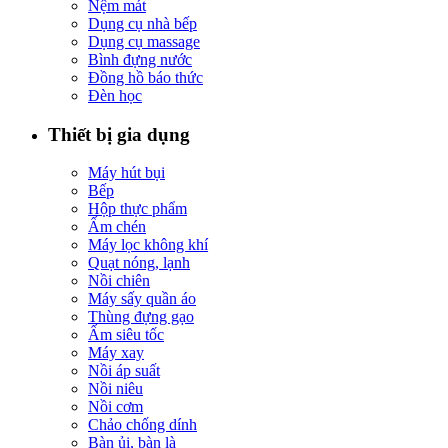
Nệm mát
Dụng cụ nhà bếp
Dụng cụ massage
Bình đựng nước
Đồng hồ báo thức
Đèn học
Thiết bị gia dụng
Máy hút bụi
Bếp
Hộp thực phẩm
Ấm chén
Máy lọc không khí
Quạt nóng, lạnh
Nồi chiên
Máy sấy quần áo
Thùng đựng gạo
Ấm siêu tốc
Máy xay
Nồi áp suất
Nồi niêu
Nồi cơm
Chảo chống dính
Bàn ủi, bàn là