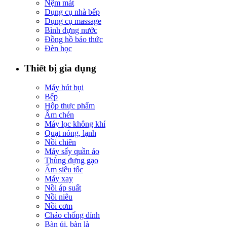
Nệm mát
Dụng cụ nhà bếp
Dụng cụ massage
Bình đựng nước
Đồng hồ báo thức
Đèn học
Thiết bị gia dụng
Máy hút bụi
Bếp
Hộp thực phẩm
Ấm chén
Máy lọc không khí
Quạt nóng, lạnh
Nồi chiên
Máy sấy quần áo
Thùng đựng gạo
Ấm siêu tốc
Máy xay
Nồi áp suất
Nồi niêu
Nồi cơm
Chảo chống dính
Bàn ủi, bàn là