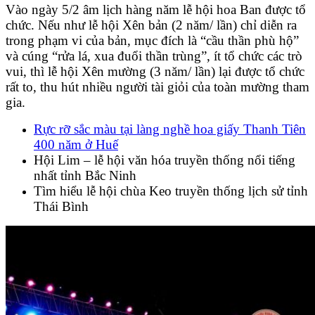
Vào ngày 5/2 âm lịch hàng năm lễ hội hoa Ban được tổ
chức. Nếu như lễ hội Xên bản (2 năm/ lần) chỉ diễn ra
trong phạm vi của bản, mục đích là “cầu thần phù hộ”
và cúng “rửa lá, xua đuổi thần trùng”, ít tổ chức các trò
vui, thì lễ hội Xên mường (3 năm/ lần) lại được tổ chức
rất to, thu hút nhiều người tài giỏi của toàn mường tham
gia.
Rực rỡ sắc màu tại làng nghề hoa giấy Thanh Tiên
400 năm ở Huế
Hội Lim – lễ hội văn hóa truyền thống nổi tiếng
nhất tỉnh Bắc Ninh
Tìm hiểu lễ hội chùa Keo truyền thống lịch sử tỉnh
Thái Bình