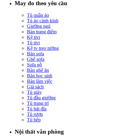
May đo theo yêu cầu
Tủ quần áo
Tú áo cánh kính
Giường ngủ
Bàn trang điểm
Kệ tivi
Tủ tivi
Kệ tv treo tường
Bàn sofa
Ghế sofa
Sofa gỗ
Bàn ghế ăn
Bàn học sinh
Bàn làm việc
Giá sách
Tủ giày
Tủ đầu giường
Tủ trang trí
Tủ bát đĩa
Tủ rượu
Tủ bếp
Nội thất văn phòng