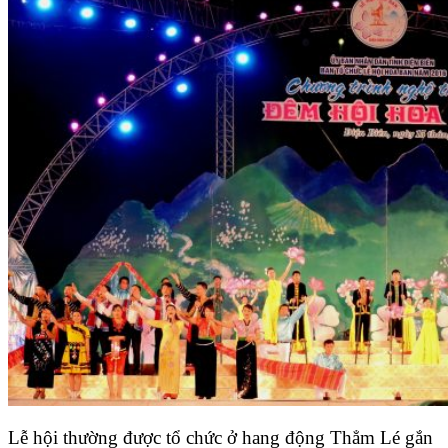
Lễ hội thường được tổ chức ở hang động Thẳm Lé gắn