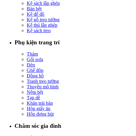
Kệ sách lắp ghép
Bàn bệt
Kệ để đồ
Kệ gỗ treo tường
Kệ thú lắp ghép
Kệ sách treo
Phụ kiện trang trí
Thảm
Gối sofa
Đèn
Ghế đôn
Đồng hồ
Tranh treo tường
Thuyền mô hình
Nệm bệt
Tạp dề
Khăn trải bàn
Hộp giấy ăn
Hộp đựng bút
Chăm sóc gia đình