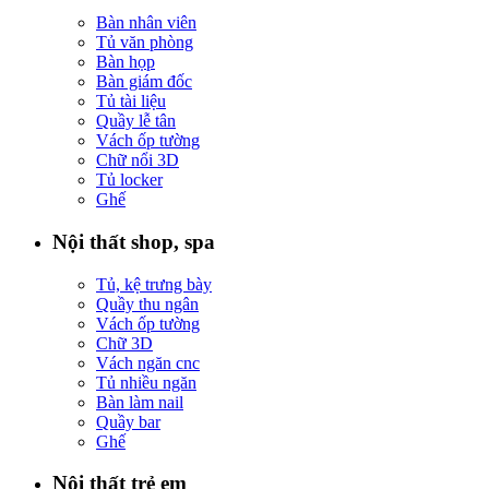
Bàn nhân viên
Tủ văn phòng
Bàn họp
Bàn giám đốc
Tủ tài liệu
Quầy lễ tân
Vách ốp tường
Chữ nổi 3D
Tủ locker
Ghế
Nội thất shop, spa
Tủ, kệ trưng bày
Quầy thu ngân
Vách ốp tường
Chữ 3D
Vách ngăn cnc
Tủ nhiều ngăn
Bàn làm nail
Quầy bar
Ghế
Nội thất trẻ em