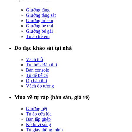
Giường tầng
Giường tầng sắt
Giường trẻ em
Giường bé trai
Giường bé gái
Tủ áo trẻ em
Đo đạc khảo sát tại nhà
Vách thờ
Tủ thờ - Bàn thờ
Bàn console
Tủ để bể cá
Ốp bàn thờ
Vách ốp tường
Mua về tự ráp (bán sẵn, giá rẻ)
Giường bệt
Tủ áo cửa lùa
Bàn lắp ghép
Kệ lò vi sóng
Tủ giày thông minh