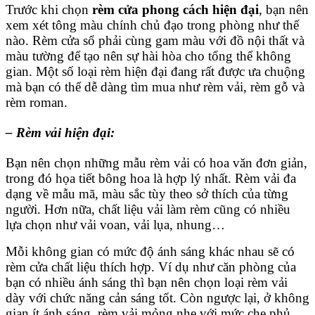
Trước khi chọn
rèm cửa phong cách hiện đại
, bạn nên
xem xét tông màu chính chủ đạo trong phòng như thế
nào. Rèm cửa sổ phải cùng gam màu với đồ nội thất và
màu tường để tạo nên sự hài hòa cho tổng thể không
gian. Một số loại rèm hiện đại đang rất được ưa chuộng
mà bạn có thể dễ dàng tìm mua như rèm vải, rèm gỗ và
rèm roman.
– Rèm vải hiện đại:
Bạn nên chọn những mẫu rèm vải có hoa văn đơn giản,
trong đó họa tiết bông hoa là hợp lý nhất. Rèm vải đa
dạng về mẫu mã, màu sắc tùy theo sở thích của từng
người. Hơn nữa, chất liệu vải làm rèm cũng có nhiều
lựa chọn như vải voan, vải lụa, nhung…
Mỗi không gian có mức độ ánh sáng khác nhau sẽ có
rèm cửa chất liệu thích hợp. Ví dụ như căn phòng của
bạn có nhiều ánh sáng thì bạn nên chọn loại rèm vải
dày với chức năng cản sáng tốt. Còn ngược lại, ở không
gian ít ánh sáng, rèm vải mỏng nhẹ với mức che phủ