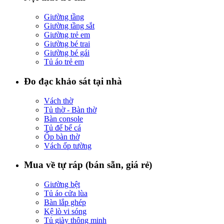
Giường tầng
Giường tầng sắt
Giường trẻ em
Giường bé trai
Giường bé gái
Tủ áo trẻ em
Đo đạc khảo sát tại nhà
Vách thờ
Tủ thờ - Bàn thờ
Bàn console
Tủ để bể cá
Ốp bàn thờ
Vách ốp tường
Mua về tự ráp (bán sẵn, giá rẻ)
Giường bệt
Tủ áo cửa lùa
Bàn lắp ghép
Kệ lò vi sóng
Tủ giày thông minh