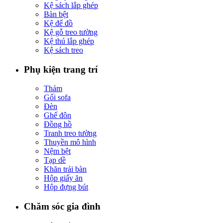
Kệ sách lắp ghép
Bàn bệt
Kệ để đồ
Kệ gỗ treo tường
Kệ thú lắp ghép
Kệ sách treo
Phụ kiện trang trí
Thảm
Gối sofa
Đèn
Ghế đôn
Đồng hồ
Tranh treo tường
Thuyền mô hình
Nệm bệt
Tạp dề
Khăn trải bàn
Hộp giấy ăn
Hộp đựng bút
Chăm sóc gia đình