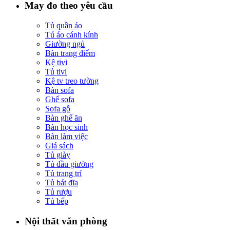
May đo theo yêu cầu
Tủ quần áo
Tú áo cánh kính
Giường ngủ
Bàn trang điểm
Kệ tivi
Tủ tivi
Kệ tv treo tường
Bàn sofa
Ghế sofa
Sofa gỗ
Bàn ghế ăn
Bàn học sinh
Bàn làm việc
Giá sách
Tủ giày
Tủ đầu giường
Tủ trang trí
Tủ bát đĩa
Tủ rượu
Tủ bếp
Nội thất văn phòng