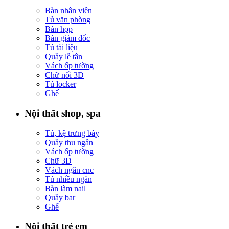
Bàn nhân viên
Tủ văn phòng
Bàn họp
Bàn giám đốc
Tủ tài liệu
Quầy lễ tân
Vách ốp tường
Chữ nổi 3D
Tủ locker
Ghế
Nội thất shop, spa
Tủ, kệ trưng bày
Quầy thu ngân
Vách ốp tường
Chữ 3D
Vách ngăn cnc
Tủ nhiều ngăn
Bàn làm nail
Quầy bar
Ghế
Nội thất trẻ em