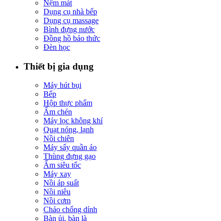
Nệm mát
Dụng cụ nhà bếp
Dụng cụ massage
Bình đựng nước
Đồng hồ báo thức
Đèn học
Thiết bị gia dụng
Máy hút bụi
Bếp
Hộp thực phẩm
Ấm chén
Máy lọc không khí
Quạt nóng, lạnh
Nồi chiên
Máy sấy quần áo
Thùng đựng gạo
Ấm siêu tốc
Máy xay
Nồi áp suất
Nồi niêu
Nồi cơm
Chảo chống dính
Bàn ủi, bàn là