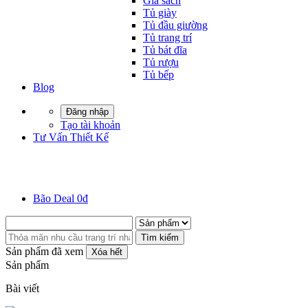
Giá sách
Tủ giày
Tủ đầu giường
Tủ trang trí
Tủ bát đĩa
Tủ rượu
Tủ bếp
Blog
Đăng nhập
Tạo tài khoản
Tư Vấn Thiết Kế
Bão Deal 0đ
Tìm kiếm
Sản phẩm đã xem
Xóa hết
Sản phẩm
Bài viết