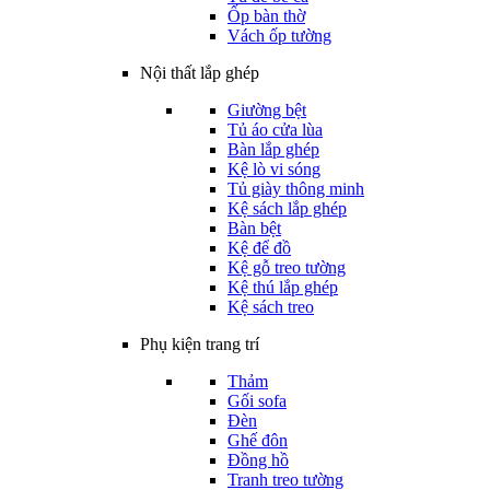
Ốp bàn thờ
Vách ốp tường
Nội thất lắp ghép
Giường bệt
Tủ áo cửa lùa
Bàn lắp ghép
Kệ lò vi sóng
Tủ giày thông minh
Kệ sách lắp ghép
Bàn bệt
Kệ để đồ
Kệ gỗ treo tường
Kệ thú lắp ghép
Kệ sách treo
Phụ kiện trang trí
Thảm
Gối sofa
Đèn
Ghế đôn
Đồng hồ
Tranh treo tường