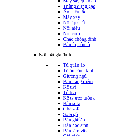
Máy sấy quần áo
Thùng đựng gạo
Ấm siêu tốc
Máy xay
Nồi áp suất
Nồi niêu
Nồi cơm
Chảo chống dính
Bàn ủi, bàn là
Nội thất gia đình
Tủ quần áo
Tú áo cánh kính
Giường ngủ
Bàn trang điểm
Kệ tivi
Tủ tivi
Kệ tv treo tường
Bàn sofa
Ghế sofa
Sofa gỗ
Bàn ghế ăn
Bàn học sinh
Bàn làm việc