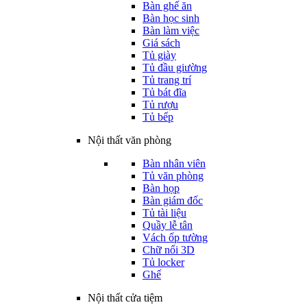
Bàn ghế ăn
Bàn học sinh
Bàn làm việc
Giá sách
Tủ giày
Tủ đầu giường
Tủ trang trí
Tủ bát đĩa
Tủ rượu
Tủ bếp
Nội thất văn phòng
Bàn nhân viên
Tủ văn phòng
Bàn họp
Bàn giám đốc
Tủ tài liệu
Quầy lễ tân
Vách ốp tường
Chữ nổi 3D
Tủ locker
Ghế
Nội thất cửa tiệm