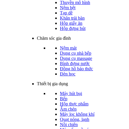
Thuyền mô hình
Nệm bệt
Tạp dề
Khăn trải bàn
Hộp giấy ăn
Hộp đựng bút
Chăm sóc gia đình
Nệm mát
Dụng cụ nhà bếp
Dụng cụ massage
Bình đựng nước
Đồng hồ báo thức
Đèn học
Thiết bị gia dụng
Máy hút bụi
Bếp
Hộp thực phẩm
Ấm chén
Máy lọc không khí
Quạt nóng, lạnh
Nồi chiên