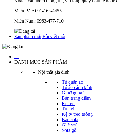
Khách cần thêm thông tin, vui lòng quay hotline hỗ trợ
Miền Bắc:
091-163-4455
Miền Nam:
0963-477-710
Sản phẩm mới
Bài viết mới
…
DANH MỤC SẢN PHẨM
Nội thất gia đình
Tủ quần áo
Tú áo cánh kính
Giường ngủ
Bàn trang điểm
Kệ tivi
Tủ tivi
Kệ tv treo tường
Bàn sofa
Ghế sofa
Sofa gỗ