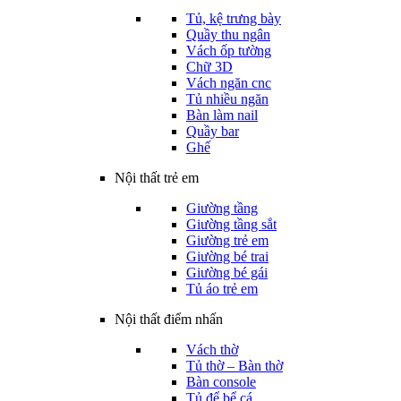
Tủ, kệ trưng bày
Quầy thu ngân
Vách ốp tường
Chữ 3D
Vách ngăn cnc
Tủ nhiều ngăn
Bàn làm nail
Quầy bar
Ghế
Nội thất trẻ em
Giường tầng
Giường tầng sắt
Giường trẻ em
Giường bé trai
Giường bé gái
Tủ áo trẻ em
Nội thất điểm nhấn
Vách thờ
Tủ thờ – Bàn thờ
Bàn console
Tủ để bể cá