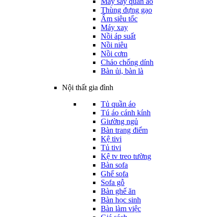
Máy sấy quần áo
Thùng đựng gạo
Ấm siêu tốc
Máy xay
Nồi áp suất
Nồi niêu
Nồi cơm
Chảo chống dính
Bàn ủi, bàn là
Nội thất gia đình
Tủ quần áo
Tú áo cánh kính
Giường ngủ
Bàn trang điểm
Kệ tivi
Tủ tivi
Kệ tv treo tường
Bàn sofa
Ghế sofa
Sofa gỗ
Bàn ghế ăn
Bàn học sinh
Bàn làm việc