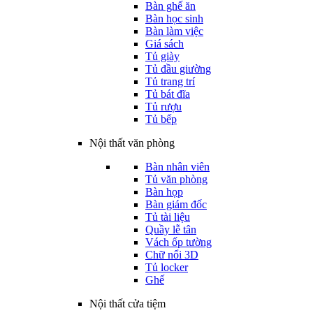
Bàn ghế ăn
Bàn học sinh
Bàn làm việc
Giá sách
Tủ giày
Tủ đầu giường
Tủ trang trí
Tủ bát đĩa
Tủ rượu
Tủ bếp
Nội thất văn phòng
Bàn nhân viên
Tủ văn phòng
Bàn họp
Bàn giám đốc
Tủ tài liệu
Quầy lễ tân
Vách ốp tường
Chữ nổi 3D
Tủ locker
Ghế
Nội thất cửa tiệm