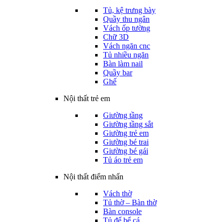
Tủ, kệ trưng bày
Quầy thu ngân
Vách ốp tường
Chữ 3D
Vách ngăn cnc
Tủ nhiều ngăn
Bàn làm nail
Quầy bar
Ghế
Nội thất trẻ em
Giường tầng
Giường tầng sắt
Giường trẻ em
Giường bé trai
Giường bé gái
Tủ áo trẻ em
Nội thất điểm nhấn
Vách thờ
Tủ thờ – Bàn thờ
Bàn console
Tủ để bể cá