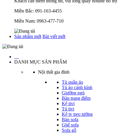
Khách cần thêm thông tin, vui lòng quay hotline hỗ trợ
Miền Bắc:
091-163-4455
Miền Nam:
0963-477-710
Sản phẩm mới
Bài viết mới
…
DANH MỤC SẢN PHẨM
Nội thất gia đình
Tủ quần áo
Tú áo cánh kính
Giường ngủ
Bàn trang điểm
Kệ tivi
Tủ tivi
Kệ tv treo tường
Bàn sofa
Ghế sofa
Sofa gỗ