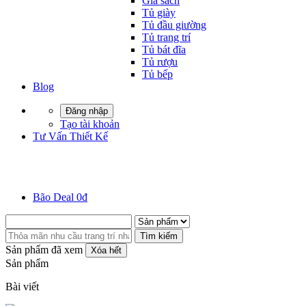
Giá sách
Tủ giày
Tủ đầu giường
Tủ trang trí
Tủ bát đĩa
Tủ rượu
Tủ bếp
Blog
Đăng nhập
Tạo tài khoản
Tư Vấn Thiết Kế
Bão Deal 0đ
Tìm kiếm
Sản phẩm đã xem
Xóa hết
Sản phẩm
Bài viết