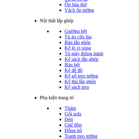
Ốp bàn thờ
Vách ốp tường
Nội thất lắp ghép
Giường bệt
Tủ áo cửa lùa
Bàn lắp ghép
Kệ lò vi sóng
Tủ giày thông minh
Kệ sách lắp ghép
Bàn bệt
Kệ để đồ
Kệ gỗ treo tường
Kệ thú lắp ghép
Kệ sách treo
Phụ kiện trang trí
Thảm
Gối sofa
Đèn
Ghế đôn
Đồng hồ
Tranh treo tường