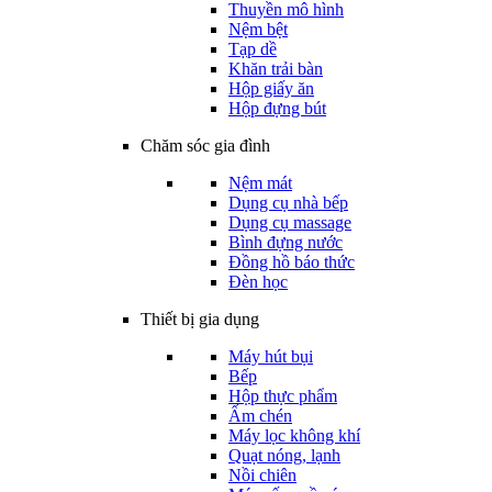
Thuyền mô hình
Nệm bệt
Tạp dề
Khăn trải bàn
Hộp giấy ăn
Hộp đựng bút
Chăm sóc gia đình
Nệm mát
Dụng cụ nhà bếp
Dụng cụ massage
Bình đựng nước
Đồng hồ báo thức
Đèn học
Thiết bị gia dụng
Máy hút bụi
Bếp
Hộp thực phẩm
Ấm chén
Máy lọc không khí
Quạt nóng, lạnh
Nồi chiên