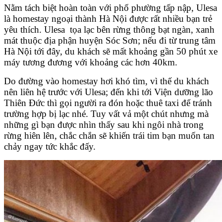
Nằm tách biệt hoàn toàn với phố phường tấp nập, Ulesa
là homestay ngoại thành Hà Nội được rất nhiều bạn trẻ
yêu thích. Ulesa tọa lạc bên rừng thông bạt ngàn, xanh
mát thuộc địa phận huyện Sóc Sơn; nếu đi từ trung tâm
Hà Nội tới đây, du khách sẽ mất khoảng gần 50 phút xe
máy tương đương với khoảng các hơn 40km.
Do đường vào homestay hơi khó tìm, vì thế du khách
nên liên hệ trước với Ulesa; đến khi tới Viện dưỡng lão
Thiên Đức thì gọi người ra đón hoặc thuê taxi để tránh
trường hợp bị lạc nhé. Tuy vất vả một chút nhưng mà
những gì bạn được nhìn thấy sau khi ngôi nhà trong
rừng hiên lên, chắc chắn sẽ khiến trái tim bạn muốn tan
chảy ngay tức khắc đấy.