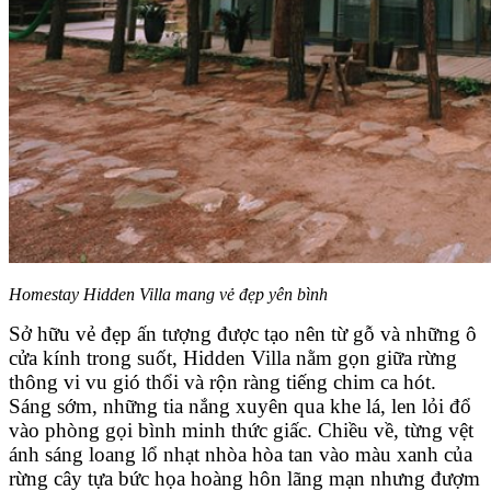
Homestay Hidden Villa mang vẻ đẹp yên bình
Sở hữu vẻ đẹp ấn tượng được tạo nên từ gỗ và những ô
cửa kính trong suốt, Hidden Villa nằm gọn giữa rừng
thông vi vu gió thổi và rộn ràng tiếng chim ca hót.
Sáng sớm, những tia nắng xuyên qua khe lá, len lỏi đổ
vào phòng gọi bình minh thức giấc. Chiều về, từng vệt
ánh sáng loang lổ nhạt nhòa hòa tan vào màu xanh của
rừng cây tựa bức họa hoàng hôn lãng mạn nhưng đượm