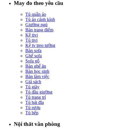
May đo theo yêu cầu
Tủ quần áo
Tú áo cánh kính
Giường ngủ
Bàn trang điểm
Kệ tivi
Tủ tivi
Kệ tv treo tường
Bàn sofa
Ghế sofa
Sofa gỗ
Bàn ghế ăn
Bàn học sinh
Bàn làm việc
Giá sách
Tủ giày
Tủ đầu giường
Tủ trang trí
Tủ bát đĩa
Tủ rượu
Tủ bếp
Nội thất văn phòng