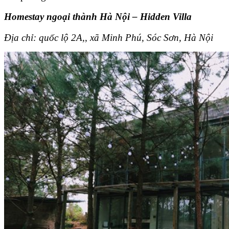
Homestay ngoại thành Hà Nội – Hidden Villa
Địa chỉ: quốc lộ 2A,, xã Minh Phú, Sóc Sơn, Hà Nội