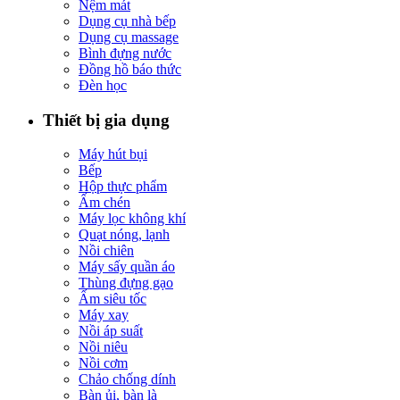
Nệm mát
Dụng cụ nhà bếp
Dụng cụ massage
Bình đựng nước
Đồng hồ báo thức
Đèn học
Thiết bị gia dụng
Máy hút bụi
Bếp
Hộp thực phẩm
Ấm chén
Máy lọc không khí
Quạt nóng, lạnh
Nồi chiên
Máy sấy quần áo
Thùng đựng gạo
Ấm siêu tốc
Máy xay
Nồi áp suất
Nồi niêu
Nồi cơm
Chảo chống dính
Bàn ủi, bàn là