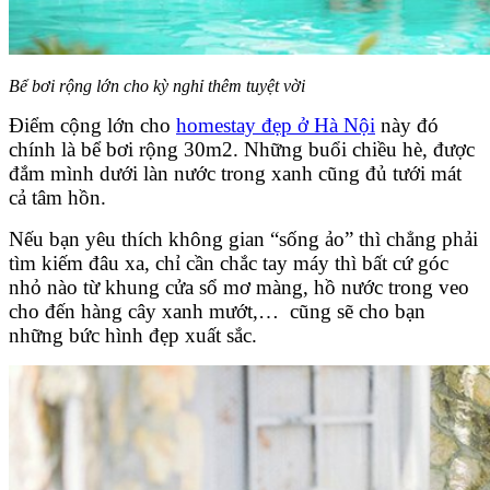
Bể bơi rộng lớn cho kỳ nghỉ thêm tuyệt vời
Điểm cộng lớn cho
homestay đẹp ở Hà Nội
này đó
chính là bể bơi rộng 30m2. Những buổi chiều hè, được
đắm mình dưới làn nước trong xanh cũng đủ tưới mát
cả tâm hồn.
Nếu bạn yêu thích không gian “sống ảo” thì chẳng phải
tìm kiếm đâu xa, chỉ cần chắc tay máy thì bất cứ góc
nhỏ nào từ khung cửa sổ mơ màng, hồ nước trong veo
cho đến hàng cây xanh mướt,… cũng sẽ cho bạn
những bức hình đẹp xuất sắc.