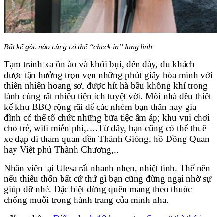
Bất kể góc nào cũng có thể “check in” lung linh
Tạm tránh xa ồn ào và khói bụi, đến đây, du khách
được tận hưởng trọn vẹn những phút giây hòa mình với
thiên nhiên hoang sơ, được hít hà bầu không khí trong
lành cùng rất nhiều tiện ích tuyệt vời. Mỗi nhà đều thiết
kế khu BBQ rộng rãi để các nhóm bạn thân hay gia
đình có thể tổ chức những bữa tiệc ấm áp; khu vui chơi
cho trẻ, wifi miễn phí,….Từ đây, bạn cũng có thể thuê
xe đạp đi tham quan đền Thánh Gióng, hồ Đồng Quan
hay Việt phủ Thành Chương,..
Nhân viên tại Ulesa rất nhanh nhẹn, nhiệt tình. Thế nên
nếu thiếu thốn bất cứ thứ gì bạn cũng đừng ngại nhờ sự
giúp đỡ nhé. Đặc biệt đừng quên mang theo thuốc
chống muỗi trong hành trang của mình nha.