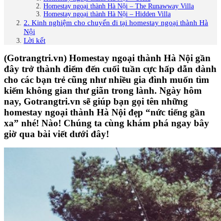
Homestay ngoại thành Hà Nội – The Runawway Villa
Homestay ngoại thành Hà Nội – Hidden Villa
2. Kinh nghiệm cho chuyến đi tại homestay ngoại thành Hà
Nội
Lời kết
(Gotrangtri.vn) Homestay ngoại thành Hà Nội gần
đây trở thành điểm đến cuối tuần cực hấp dẫn dành
cho các bạn trẻ cũng như nhiều gia đình muốn tìm
kiếm không gian thư giãn trong lành. Ngày hôm
nay, Gotrangtri.vn sẽ giúp bạn gọi tên những
homestay ngoại thành Hà Nội đẹp “nức tiếng gần
xa” nhé! Nào! Chúng ta cùng khám phá ngay bây
giờ qua bài viết dưới đây!