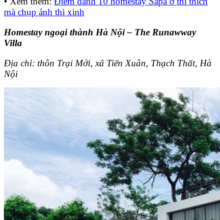
• Xem thêm:
Điểm danh 10 homestay Sapa ở thì thích
mà chụp ảnh thì xinh
Homestay ngoại thành Hà Nội – The Runawway
Villa
Địa chỉ: thôn Trại Mới, xã Tiến Xuân, Thạch Thất, Hà
Nội