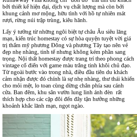
bởi thiết kế hiện đại, dịch vụ chất lượng mà còn bởi
khung cảnh mơ mộng, hữu tình với hồ tự nhiên mát
rượi, rừng núi trập trùng, kiêu hãnh.
Lấy ý tưởng từ những ngôi biệt tự châu Âu siêu lãng
mạn, kiến trúc homestay có sự hòa quyện tuyệt vời giá
trị thẩm mỹ phương Đông và phương Tây tạo nên vẻ
đẹp nhẹ nhàng, tinh tế nhưng không kém phần sang
trọng. Nội thất homestay được trang trí theo phong cách
vintage cổ điển với game màu trắng tinh khôi chủ đạo.
Từ ngoài bước vào trong nhà, điều đầu tiên du khách
cảm nhận được đó chính là sự nhẹ nhàng, thư thái khiến
cho mỏi mệt, lo toan cùng dừng chân phía sau cánh
cửa. Ban đêm, khu sân vườn lung linh ánh đèn rất
thích hợp cho các cặp đôi đến đây tận hưởng những
khoảnh khắc lãnh mạn, ngọt ngào.