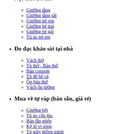
Giường tầng
Giường tầng sắt
Giường trẻ em
Giường bé trai
Giường bé gái
Tủ áo trẻ em
Đo đạc khảo sát tại nhà
Vách thờ
Tủ thờ - Bàn thờ
Bàn console
Tủ để bể cá
Ốp bàn thờ
Vách ốp tường
Mua về tự ráp (bán sẵn, giá rẻ)
Giường bệt
Tủ áo cửa lùa
Bàn lắp ghép
Kệ lò vi sóng
Tủ giày thông minh