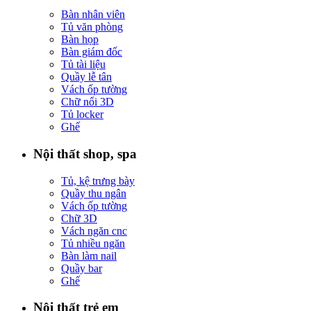
Bàn nhân viên
Tủ văn phòng
Bàn họp
Bàn giám đốc
Tủ tài liệu
Quầy lễ tân
Vách ốp tường
Chữ nổi 3D
Tủ locker
Ghế
Nội thất shop, spa
Tủ, kệ trưng bày
Quầy thu ngân
Vách ốp tường
Chữ 3D
Vách ngăn cnc
Tủ nhiều ngăn
Bàn làm nail
Quầy bar
Ghế
Nội thất trẻ em