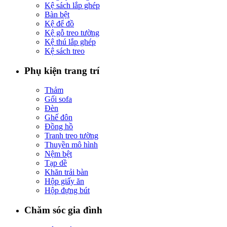
Kệ sách lắp ghép
Bàn bệt
Kệ để đồ
Kệ gỗ treo tường
Kệ thú lắp ghép
Kệ sách treo
Phụ kiện trang trí
Thảm
Gối sofa
Đèn
Ghế đôn
Đồng hồ
Tranh treo tường
Thuyền mô hình
Nệm bệt
Tạp dề
Khăn trải bàn
Hộp giấy ăn
Hộp đựng bút
Chăm sóc gia đình