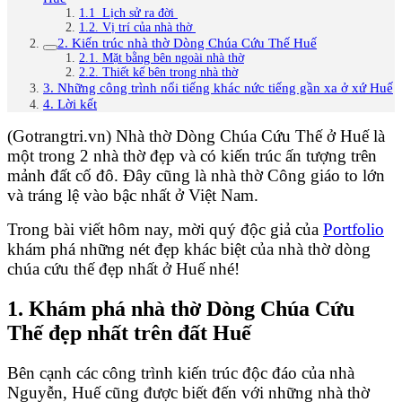
1.1 Lịch sử ra đời
1.2. Vị trí của nhà thờ
2. Kiến trúc nhà thờ Dòng Chúa Cứu Thế Huế
2.1. Mặt bằng bên ngoài nhà thờ
2.2. Thiết kế bên trong nhà thờ
3. Những công trình nổi tiếng khác nức tiếng gần xa ở xứ Huế
4. Lời kết
(Gotrangtri.vn) Nhà thờ Dòng Chúa Cứu Thế ở Huế là
một trong 2 nhà thờ đẹp và có kiến trúc ấn tượng trên
mảnh đất cố đô. Đây cũng là nhà thờ Công giáo to lớn
và tráng lệ vào bậc nhất ở Việt Nam.
Trong bài viết hôm nay, mời quý độc giả của
Portfolio
khám phá những nét đẹp khác biệt của nhà thờ dòng
chúa cứu thế đẹp nhất ở Huế nhé!
1. Khám phá nhà thờ Dòng Chúa Cứu
Thế đẹp nhất trên đất Huế
Bên cạnh các công trình kiến trúc độc đáo của nhà
Nguyễn, Huế cũng được biết đến với những nhà thờ