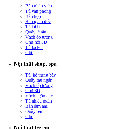
Bàn nhân viên
Tủ văn phòng
Bàn họp
Bàn giám đốc
Tủ tài liệu
Quầy lễ tân
Vách ốp tường
Chữ nổi 3D
Tủ locker
Ghế
Nội thất shop, spa
Tủ, kệ trưng bày
Quầy thu ngân
Vách ốp tường
Chữ 3D
Vách ngăn cnc
Tủ nhiều ngăn
Bàn làm nail
Quầy bar
Ghế
Nội thất trẻ em