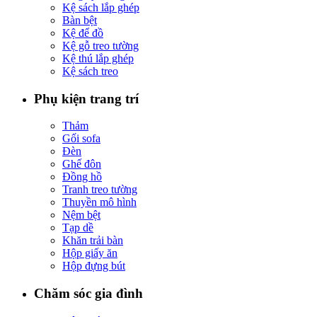
Kệ sách lắp ghép
Bàn bệt
Kệ để đồ
Kệ gỗ treo tường
Kệ thú lắp ghép
Kệ sách treo
Phụ kiện trang trí
Thảm
Gối sofa
Đèn
Ghế đôn
Đồng hồ
Tranh treo tường
Thuyền mô hình
Nệm bệt
Tạp dề
Khăn trải bàn
Hộp giấy ăn
Hộp đựng bút
Chăm sóc gia đình