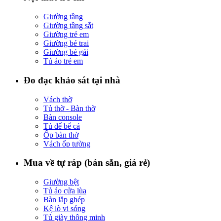
Giường tầng
Giường tầng sắt
Giường trẻ em
Giường bé trai
Giường bé gái
Tủ áo trẻ em
Đo đạc khảo sát tại nhà
Vách thờ
Tủ thờ - Bàn thờ
Bàn console
Tủ để bể cá
Ốp bàn thờ
Vách ốp tường
Mua về tự ráp (bán sẵn, giá rẻ)
Giường bệt
Tủ áo cửa lùa
Bàn lắp ghép
Kệ lò vi sóng
Tủ giày thông minh