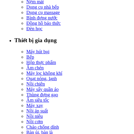
Nệm mát
Dụng cụ nhà bếp
Dụng cụ massage
Bình đựng nước
Đồng hồ báo thức
Đèn học
Thiết bị gia dụng
Máy hút bụi
Bếp
Hộp thực phẩm
Ấm chén
Máy lọc không khí
Quạt nóng, lạnh
Nồi chiên
Máy sấy quần áo
Thùng đựng gạo
Ấm siêu tốc
Máy xay
Nồi áp suất
Nồi niêu
Nồi cơm
Chảo chống dính
Bàn ủi, bàn là