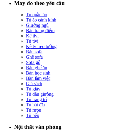
May đo theo yêu cầu
Tủ quần áo
Tú áo cánh kính
Giường ngủ
Bàn trang điểm
Kệ tivi
Tủ tivi
Kệ tv treo tường
Bàn sofa
Ghế sofa
Sofa gỗ
Bàn ghế ăn
Bàn học sinh
Bàn làm việc
Giá sách
Tủ giày
Tủ đầu giường
Tủ trang trí
Tủ bát đĩa
Tủ rượu
Tủ bếp
Nội thất văn phòng