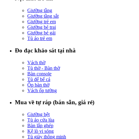
Giường tầng
Giường tầng sắt
Giường trẻ em
Giường bé trai
Giường bé gái
Tủ áo trẻ em
Đo đạc khảo sát tại nhà
Vách thờ
Tủ thờ - Bàn thờ
Bàn console
Tủ để bể cá
Ốp bàn thờ
Vách ốp tường
Mua về tự ráp (bán sẵn, giá rẻ)
Giường bệt
Tủ áo cửa lùa
Bàn lắp ghép
Kệ lò vi sóng
Tủ giày thông minh