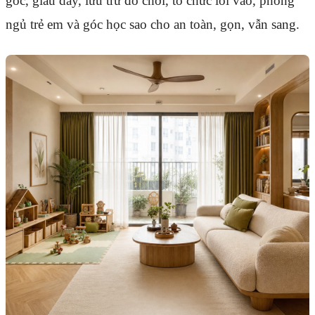
góc, giấu dây, lưu trữ đồ chơi, tổ chức lối vào, phòng
ngủ trẻ em và góc học sao cho an toàn, gọn, vẫn sang.