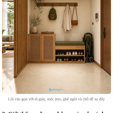
Lối vào gọn với tủ giày, móc treo, ghế ngồi và chỗ để xe đẩy