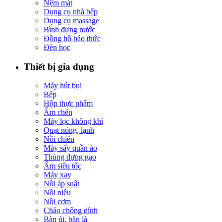
Nệm mát
Dụng cụ nhà bếp
Dụng cụ massage
Bình đựng nước
Đồng hồ báo thức
Đèn học
Thiết bị gia dụng
Máy hút bụi
Bếp
Hộp thực phẩm
Ấm chén
Máy lọc không khí
Quạt nóng, lạnh
Nồi chiên
Máy sấy quần áo
Thùng đựng gạo
Ấm siêu tốc
Máy xay
Nồi áp suất
Nồi niêu
Nồi cơm
Chảo chống dính
Bàn ủi, bàn là