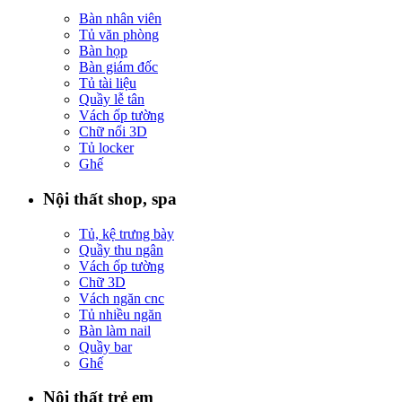
Bàn nhân viên
Tủ văn phòng
Bàn họp
Bàn giám đốc
Tủ tài liệu
Quầy lễ tân
Vách ốp tường
Chữ nổi 3D
Tủ locker
Ghế
Nội thất shop, spa
Tủ, kệ trưng bày
Quầy thu ngân
Vách ốp tường
Chữ 3D
Vách ngăn cnc
Tủ nhiều ngăn
Bàn làm nail
Quầy bar
Ghế
Nội thất trẻ em