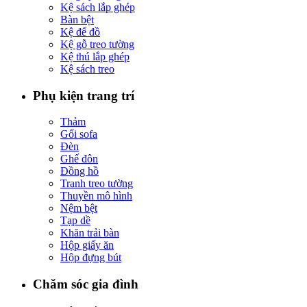
Kệ sách lắp ghép
Bàn bệt
Kệ để đồ
Kệ gỗ treo tường
Kệ thú lắp ghép
Kệ sách treo
Phụ kiện trang trí
Thảm
Gối sofa
Đèn
Ghế đôn
Đồng hồ
Tranh treo tường
Thuyền mô hình
Nệm bệt
Tạp dề
Khăn trải bàn
Hộp giấy ăn
Hộp đựng bút
Chăm sóc gia đình