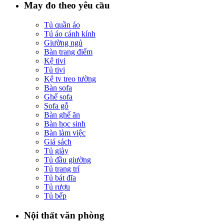
May đo theo yêu cầu
Tủ quần áo
Tú áo cánh kính
Giường ngủ
Bàn trang điểm
Kệ tivi
Tủ tivi
Kệ tv treo tường
Bàn sofa
Ghế sofa
Sofa gỗ
Bàn ghế ăn
Bàn học sinh
Bàn làm việc
Giá sách
Tủ giày
Tủ đầu giường
Tủ trang trí
Tủ bát đĩa
Tủ rượu
Tủ bếp
Nội thất văn phòng