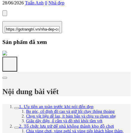
28/06/2026
Tuấn Anh
0
Nhà đẹp
Sản phẩm đã xem
Nội dung bài viết
1. Ưu tiên an toàn trước khi nói đến đẹp
Bo góc, cố định đồ cao và giữ lối chạy thông thoáng
Chọn vật liệu dễ lau, ít bám bẩn và chịu va chạm nhẹ
Giấu dây điện, ổ cắm và đồ nhỏ khỏi tầm với
2. Tổ chức lưu trữ để nhà không thành kho đồ chơi
Chia vùng chơi, vùng nghỉ và vùng tiếp khách bằng thảm,