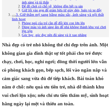
ánh sáng và tủ thấp
Để đồ chơi có chỗ về, không dồn hết ra sàn
Giữ lối vào gọn để giảm bừa từ giày dép, balo và xe đẩy
3. Giữ thẩm mỹ sang bằng màu sắc, ánh sáng và nội thất
linh hoạt
Phòng ngủ của trẻ cần dễ đổi khi con lớn lên
Dùng màu và ánh sáng ấm để nhà không thành khu vui chơi
lộn xộn
Góc học, góc đọc nên đủ sáng và ít xao nhãng
Nhà đẹp có trẻ nhỏ không thể chỉ đẹp trên ảnh. Một
không gian gia đình thật sự tốt phải cho trẻ được
chạy, chơi, học, nghỉ ngơi; đồng thời người lớn vẫn
có phòng khách gọn, bếp sạch, lối vào ngăn nắp và
cảm giác sang vừa đủ để tiếp khách. Bài toán khó
nằm ở chỗ: nếu quá ưu tiên trẻ, nhà dễ thành khu
vui chơi lộn xộn; nếu chỉ ưu tiên thẩm mỹ, sinh hoạt
hằng ngày lại mệt và thiếu an toàn.