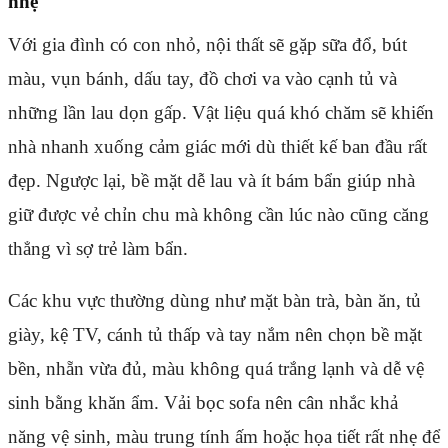
nhẹ
Với gia đình có con nhỏ, nội thất sẽ gặp sữa đổ, bút
màu, vụn bánh, dấu tay, đồ chơi va vào cạnh tủ và
những lần lau dọn gấp. Vật liệu quá khó chăm sẽ khiến
nhà nhanh xuống cảm giác mới dù thiết kế ban đầu rất
đẹp. Ngược lại, bề mặt dễ lau và ít bám bẩn giúp nhà
giữ được vẻ chỉn chu mà không cần lúc nào cũng căng
thẳng vì sợ trẻ làm bẩn.
Các khu vực thường dùng như mặt bàn trà, bàn ăn, tủ
giày, kệ TV, cánh tủ thấp và tay nắm nên chọn bề mặt
bền, nhẵn vừa đủ, màu không quá trắng lạnh và dễ vệ
sinh bằng khăn ẩm. Vải bọc sofa nên cân nhắc khả
năng vệ sinh, màu trung tính ấm hoặc họa tiết rất nhẹ để