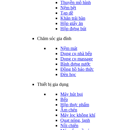
Thuyền mô hình
Nệm bệt
Tạp dề
Khăn trải bàn
Hộp giấy ăn
Hộp đựng bút
Chăm sóc gia đình
Nệm mát
Dụng cụ nhà bếp
Dụng cụ massage
Bình đựng nước
Đồng hồ báo thức
Đèn học
Thiết bị gia dụng
Máy hút bụi
Bếp
Hộp thực phẩm
Ấm chén
Máy lọc không khí
Quạt nóng, lạnh
Nồi chiên