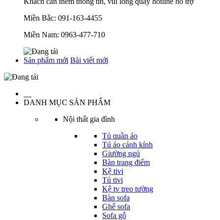
Khách cần thêm thông tin, vui lòng quay hotline hỗ trợ
Miền Bắc:
091-163-4455
Miền Nam:
0963-477-710
Sản phẩm mới
Bài viết mới
…
DANH MỤC SẢN PHẨM
Nội thất gia đình
Tủ quần áo
Tú áo cánh kính
Giường ngủ
Bàn trang điểm
Kệ tivi
Tủ tivi
Kệ tv treo tường
Bàn sofa
Ghế sofa
Sofa gỗ