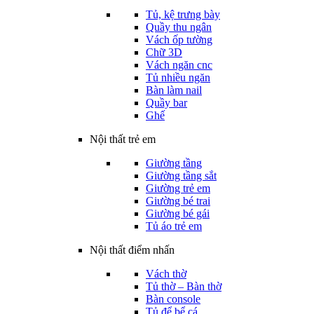
Tủ, kệ trưng bày
Quầy thu ngân
Vách ốp tường
Chữ 3D
Vách ngăn cnc
Tủ nhiều ngăn
Bàn làm nail
Quầy bar
Ghế
Nội thất trẻ em
Giường tầng
Giường tầng sắt
Giường trẻ em
Giường bé trai
Giường bé gái
Tủ áo trẻ em
Nội thất điểm nhấn
Vách thờ
Tủ thờ – Bàn thờ
Bàn console
Tủ để bể cá