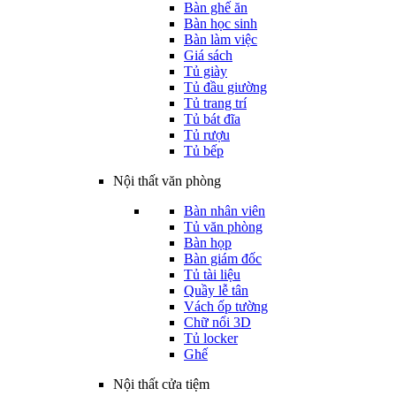
Bàn ghế ăn
Bàn học sinh
Bàn làm việc
Giá sách
Tủ giày
Tủ đầu giường
Tủ trang trí
Tủ bát đĩa
Tủ rượu
Tủ bếp
Nội thất văn phòng
Bàn nhân viên
Tủ văn phòng
Bàn họp
Bàn giám đốc
Tủ tài liệu
Quầy lễ tân
Vách ốp tường
Chữ nổi 3D
Tủ locker
Ghế
Nội thất cửa tiệm