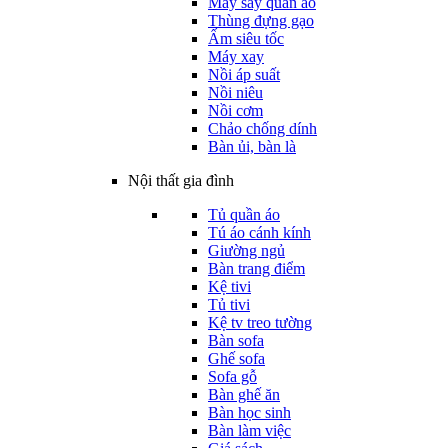
Máy sấy quần áo
Thùng đựng gạo
Ấm siêu tốc
Máy xay
Nồi áp suất
Nồi niêu
Nồi cơm
Chảo chống dính
Bàn ủi, bàn là
Nội thất gia đình
Tủ quần áo
Tú áo cánh kính
Giường ngủ
Bàn trang điểm
Kệ tivi
Tủ tivi
Kệ tv treo tường
Bàn sofa
Ghế sofa
Sofa gỗ
Bàn ghế ăn
Bàn học sinh
Bàn làm việc