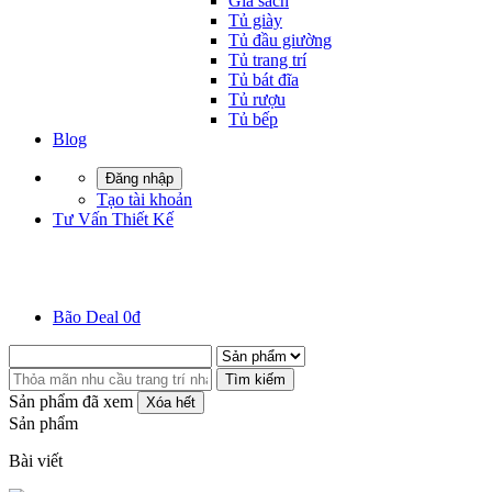
Giá sách
Tủ giày
Tủ đầu giường
Tủ trang trí
Tủ bát đĩa
Tủ rượu
Tủ bếp
Blog
Đăng nhập
Tạo tài khoản
Tư Vấn Thiết Kế
Bão Deal 0đ
Tìm kiếm
Sản phẩm đã xem
Xóa hết
Sản phẩm
Bài viết