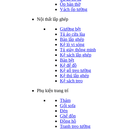
Ốp bàn thờ
Vách ốp tường
Nội thất lắp ghép
Giường bệt
Tủ áo cửa lùa
Bàn lắp ghép
Kệ lò vi sóng
Tủ giày thông minh
Kệ sách lắp ghép
Bàn bệt
Kệ để đồ
Kệ gỗ treo tường
Kệ thú lắp ghép
Kệ sách treo
Phụ kiện trang trí
Thảm
Gối sofa
Đèn
Ghế đôn
Đồng hồ
Tranh treo tường