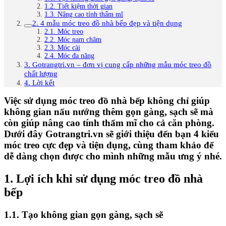
1.2. Tiết kiệm thời gian
1.3. Nâng cao tính thẩm mĩ
2. 4 mẫu móc treo đồ nhà bếp đẹp và tiện dụng
2.1. Móc treo
2.2. Móc nam châm
2.3. Móc cài
2.4. Móc đa năng
3. Gotrangtri.vn – đơn vị cung cấp những mẫu móc treo đồ
chất lượng
4. Lời kết
Việc sử dụng móc treo đồ nhà bếp không chỉ giúp
không gian nấu nướng thêm gọn gàng, sạch sẽ mà
còn giúp nâng cao tính thẩm mĩ cho cả căn phòng.
Dưới đây Gotrangtri.vn sẽ giới thiệu đến bạn 4 kiểu
móc treo cực đẹp và tiện dụng, cùng tham khảo để
dễ dàng chọn được cho mình những mẫu ưng ý nhé.
1. Lợi ích khi sử dụng móc treo đồ nhà
bếp
1.1. Tạo không gian gọn gàng, sạch sẽ