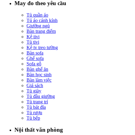
May đo theo yêu cầu
Tủ quần áo
Tú áo cánh kính
Giường ngủ
Bàn trang điểm
Kệ tivi
Tủ tivi
Kệ tv treo tường
Bàn sofa
Ghế sofa
Sofa gỗ
Bàn ghế ăn
Bàn học sinh
Bàn làm việc
Giá sách
Tủ giày
Tủ đầu giường
Tủ trang trí
Tủ bát đĩa
Tủ rượu
Tủ bếp
Nội thất văn phòng