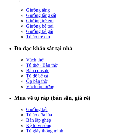
Giường tầng
Giường tầng sắt
Giường trẻ em
Giường bé trai
Giường bé gái
Tủ áo trẻ em
Đo đạc khảo sát tại nhà
Vách thờ
Tủ thờ - Bàn thờ
Bàn console
Tủ để bể cá
Ốp bàn thờ
Vách ốp tường
Mua về tự ráp (bán sẵn, giá rẻ)
Giường bệt
Tủ áo cửa lùa
Bàn lắp ghép
Kệ lò vi sóng
Tủ giày thông minh