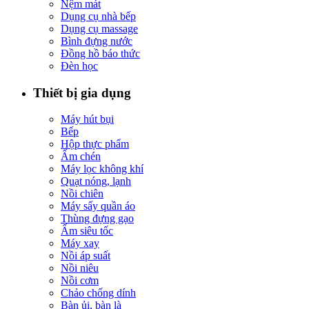
Nệm mát
Dụng cụ nhà bếp
Dụng cụ massage
Bình đựng nước
Đồng hồ báo thức
Đèn học
Thiết bị gia dụng
Máy hút bụi
Bếp
Hộp thực phẩm
Ấm chén
Máy lọc không khí
Quạt nóng, lạnh
Nồi chiên
Máy sấy quần áo
Thùng đựng gạo
Ấm siêu tốc
Máy xay
Nồi áp suất
Nồi niêu
Nồi cơm
Chảo chống dính
Bàn ủi, bàn là