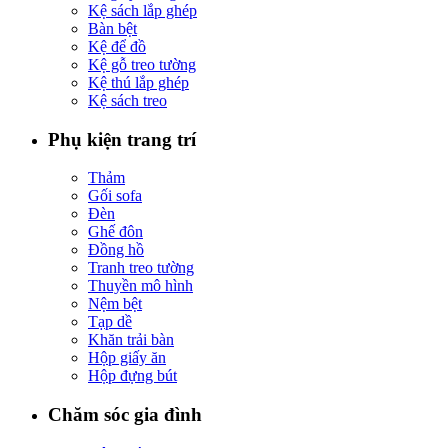
Kệ sách lắp ghép
Bàn bệt
Kệ để đồ
Kệ gỗ treo tường
Kệ thú lắp ghép
Kệ sách treo
Phụ kiện trang trí
Thảm
Gối sofa
Đèn
Ghế đôn
Đồng hồ
Tranh treo tường
Thuyền mô hình
Nệm bệt
Tạp dề
Khăn trải bàn
Hộp giấy ăn
Hộp đựng bút
Chăm sóc gia đình