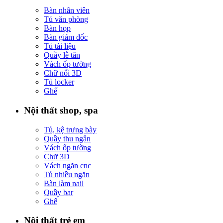
Bàn nhân viên
Tủ văn phòng
Bàn họp
Bàn giám đốc
Tủ tài liệu
Quầy lễ tân
Vách ốp tường
Chữ nổi 3D
Tủ locker
Ghế
Nội thất shop, spa
Tủ, kệ trưng bày
Quầy thu ngân
Vách ốp tường
Chữ 3D
Vách ngăn cnc
Tủ nhiều ngăn
Bàn làm nail
Quầy bar
Ghế
Nội thất trẻ em