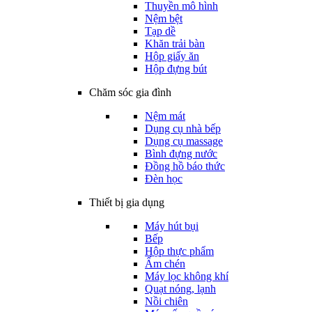
Thuyền mô hình
Nệm bệt
Tạp dề
Khăn trải bàn
Hộp giấy ăn
Hộp đựng bút
Chăm sóc gia đình
Nệm mát
Dụng cụ nhà bếp
Dụng cụ massage
Bình đựng nước
Đồng hồ báo thức
Đèn học
Thiết bị gia dụng
Máy hút bụi
Bếp
Hộp thực phẩm
Ấm chén
Máy lọc không khí
Quạt nóng, lạnh
Nồi chiên