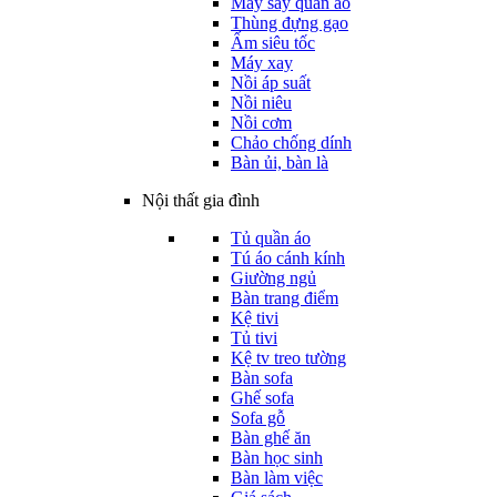
Máy sấy quần áo
Thùng đựng gạo
Ấm siêu tốc
Máy xay
Nồi áp suất
Nồi niêu
Nồi cơm
Chảo chống dính
Bàn ủi, bàn là
Nội thất gia đình
Tủ quần áo
Tú áo cánh kính
Giường ngủ
Bàn trang điểm
Kệ tivi
Tủ tivi
Kệ tv treo tường
Bàn sofa
Ghế sofa
Sofa gỗ
Bàn ghế ăn
Bàn học sinh
Bàn làm việc