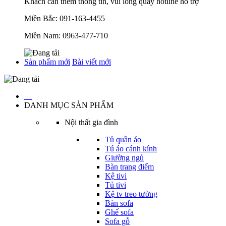
Khách cần thêm thông tin, vui lòng quay hotline hỗ trợ
Miền Bắc:
091-163-4455
Miền Nam:
0963-477-710
Sản phẩm mới
Bài viết mới
…
DANH MỤC SẢN PHẨM
Nội thất gia đình
Tủ quần áo
Tú áo cánh kính
Giường ngủ
Bàn trang điểm
Kệ tivi
Tủ tivi
Kệ tv treo tường
Bàn sofa
Ghế sofa
Sofa gỗ