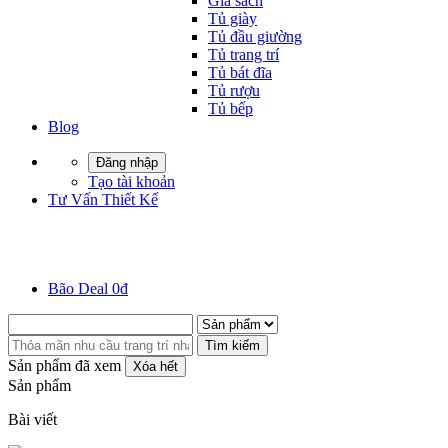
Giá sách
Tủ giày
Tủ đầu giường
Tủ trang trí
Tủ bát đĩa
Tủ rượu
Tủ bếp
Blog
Đăng nhập
Tạo tài khoản
Tư Vấn Thiết Kế
Bão Deal 0đ
Tìm kiếm
Sản phẩm đã xem
Xóa hết
Sản phẩm
Bài viết