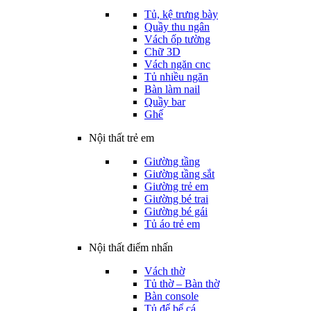
Tủ, kệ trưng bày
Quầy thu ngân
Vách ốp tường
Chữ 3D
Vách ngăn cnc
Tủ nhiều ngăn
Bàn làm nail
Quầy bar
Ghế
Nội thất trẻ em
Giường tầng
Giường tầng sắt
Giường trẻ em
Giường bé trai
Giường bé gái
Tủ áo trẻ em
Nội thất điểm nhấn
Vách thờ
Tủ thờ – Bàn thờ
Bàn console
Tủ để bể cá