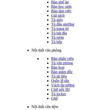
Bàn ghế ăn
Bàn học sinh
Bàn làm việc
Giá sách
Tủ giày
Tủ đầu giường
Tủ trang trí
Tủ bát đĩa
Tủ rượu
Tủ bếp
Nội thất văn phòng
Bàn nhân viên
Tủ văn phòng
Bàn họp
Bàn giám đốc
Tủ tài liệu
Quầy lễ tân
Vách ốp tường
Chữ nổi 3D
Tủ locker
Ghế
Nội thất cửa tiệm