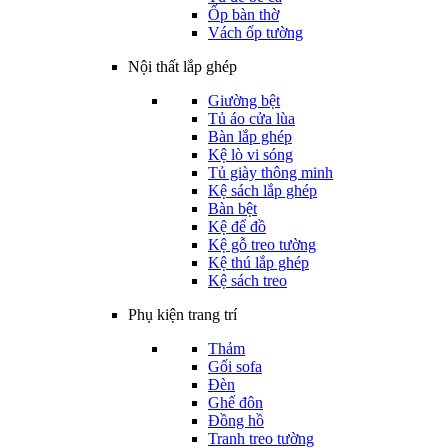
Ốp bàn thờ
Vách ốp tường
Nội thất lắp ghép
Giường bệt
Tủ áo cửa lùa
Bàn lắp ghép
Kệ lò vi sóng
Tủ giày thông minh
Kệ sách lắp ghép
Bàn bệt
Kệ để đồ
Kệ gỗ treo tường
Kệ thú lắp ghép
Kệ sách treo
Phụ kiện trang trí
Thảm
Gối sofa
Đèn
Ghế đôn
Đồng hồ
Tranh treo tường