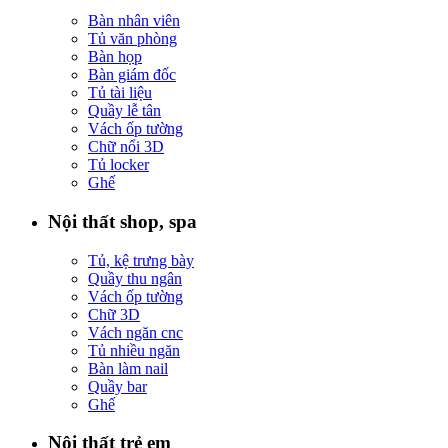
Bàn nhân viên
Tủ văn phòng
Bàn họp
Bàn giám đốc
Tủ tài liệu
Quầy lễ tân
Vách ốp tường
Chữ nổi 3D
Tủ locker
Ghế
Nội thất shop, spa
Tủ, kệ trưng bày
Quầy thu ngân
Vách ốp tường
Chữ 3D
Vách ngăn cnc
Tủ nhiều ngăn
Bàn làm nail
Quầy bar
Ghế
Nội thất trẻ em