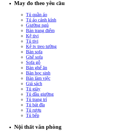
May đo theo yêu cầu
Tủ quần áo
Tú áo cánh kính
Giường ngủ
Bàn trang điểm
Kệ tivi
Tủ tivi
Kệ tv treo tường
Bàn sofa
Ghế sofa
Sofa gỗ
Bàn ghế ăn
Bàn học sinh
Bàn làm việc
Giá sách
Tủ giày
Tủ đầu giường
Tủ trang trí
Tủ bát đĩa
Tủ rượu
Tủ bếp
Nội thất văn phòng