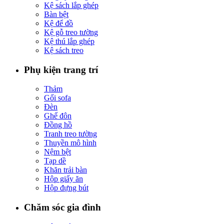
Kệ sách lắp ghép
Bàn bệt
Kệ để đồ
Kệ gỗ treo tường
Kệ thú lắp ghép
Kệ sách treo
Phụ kiện trang trí
Thảm
Gối sofa
Đèn
Ghế đôn
Đồng hồ
Tranh treo tường
Thuyền mô hình
Nệm bệt
Tạp dề
Khăn trải bàn
Hộp giấy ăn
Hộp đựng bút
Chăm sóc gia đình