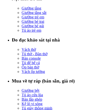
Giường tầng
Giường tầng sắt
Giường trẻ em
Giường bé trai
Giường bé gái
Tủ áo trẻ em
Đo đạc khảo sát tại nhà
Vách thờ
Tủ thờ - Bàn thờ
Bàn console
Tủ để bể cá
Ốp bàn thờ
Vách ốp tường
Mua về tự ráp (bán sẵn, giá rẻ)
Giường bệt
Tủ áo cửa lùa
Bàn lắp ghép
Kệ lò vi sóng
Tủ giày thông minh