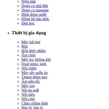
Nệm mát
Dụng cụ nhà bếp
Dụng cụ massage
Bình đựng nước
Đồng hồ báo thức
Đèn học
Thiết bị gia dụng
Máy hút bụi
Bếp
Hộp thực phẩm
Ấm chén
Máy lọc không khí
Quạt nóng, lạnh
Nồi chiên
Máy sấy quần áo
Thùng đựng gạo
Ấm siêu tốc
Máy xay
Nồi áp suất
Nồi niêu
Nồi cơm
Chảo chống dính
Bàn ủi, bàn là