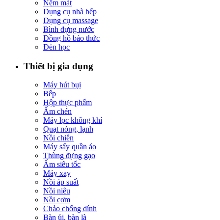
Nệm mát
Dụng cụ nhà bếp
Dụng cụ massage
Bình đựng nước
Đồng hồ báo thức
Đèn học
Thiết bị gia dụng
Máy hút bụi
Bếp
Hộp thực phẩm
Ấm chén
Máy lọc không khí
Quạt nóng, lạnh
Nồi chiên
Máy sấy quần áo
Thùng đựng gạo
Ấm siêu tốc
Máy xay
Nồi áp suất
Nồi niêu
Nồi cơm
Chảo chống dính
Bàn ủi, bàn là