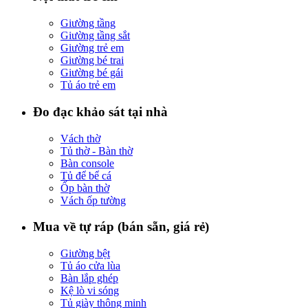
Giường tầng
Giường tầng sắt
Giường trẻ em
Giường bé trai
Giường bé gái
Tủ áo trẻ em
Đo đạc khảo sát tại nhà
Vách thờ
Tủ thờ - Bàn thờ
Bàn console
Tủ để bể cá
Ốp bàn thờ
Vách ốp tường
Mua về tự ráp (bán sẵn, giá rẻ)
Giường bệt
Tủ áo cửa lùa
Bàn lắp ghép
Kệ lò vi sóng
Tủ giày thông minh