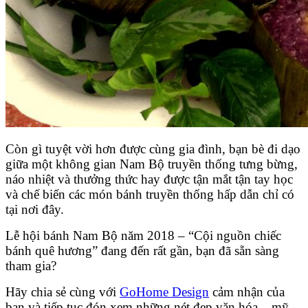
Còn gì tuyệt vời hơn được cùng gia đình, bạn bè đi dạo
giữa một không gian Nam Bộ truyền thống tưng bừng,
náo nhiệt và thưởng thức hay được tận mắt tận tay học
và chế biến các món bánh truyền thống hấp dẫn chỉ có
tại nơi đây.
Lễ hội bánh Nam Bộ năm 2018 – “Cội nguồn chiếc
bánh quê hương” đang đến rất gần, bạn đã sẵn sàng
tham gia?
Hãy chia sẻ cùng với
GoHome Design
cảm nhận của
bạn và tiếp tục đón xem những nét đẹp văn hóa – mỹ