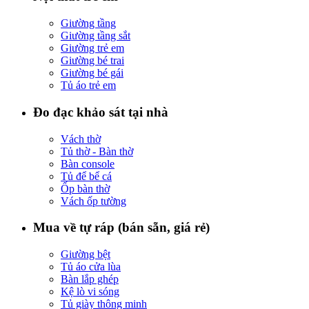
Giường tầng
Giường tầng sắt
Giường trẻ em
Giường bé trai
Giường bé gái
Tủ áo trẻ em
Đo đạc khảo sát tại nhà
Vách thờ
Tủ thờ - Bàn thờ
Bàn console
Tủ để bể cá
Ốp bàn thờ
Vách ốp tường
Mua về tự ráp (bán sẵn, giá rẻ)
Giường bệt
Tủ áo cửa lùa
Bàn lắp ghép
Kệ lò vi sóng
Tủ giày thông minh