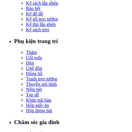
Kệ sách lắp ghép
Bàn bệt
Kệ để đồ
Kệ gỗ treo tường
Kệ thú lắp ghép
Kệ sách treo
Phụ kiện trang trí
Thảm
Gối sofa
Đèn
Ghế đôn
Đồng hồ
Tranh treo tường
Thuyền mô hình
Nệm bệt
Tạp dề
Khăn trải bàn
Hộp giấy ăn
Hộp đựng bút
Chăm sóc gia đình