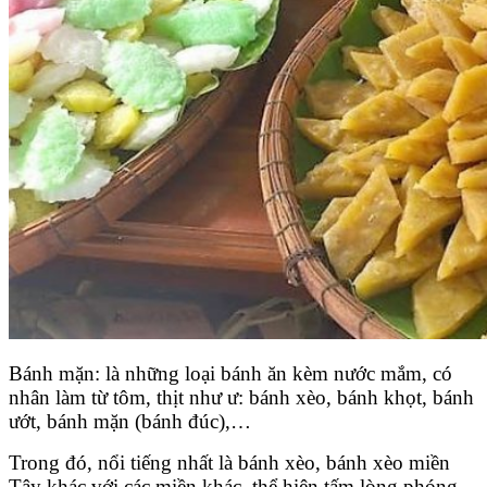
Bánh mặn: là những loại bánh ăn kèm nước mắm, có
nhân làm từ tôm, thịt như ư: bánh xèo, bánh khọt, bánh
ướt, bánh mặn (bánh đúc),…
Trong đó, nổi tiếng nhất là bánh xèo, bánh xèo miền
Tây khác với các miền khác, thể hiện tấm lòng phóng