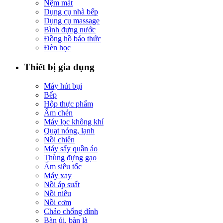
Nệm mát
Dụng cụ nhà bếp
Dụng cụ massage
Bình đựng nước
Đồng hồ báo thức
Đèn học
Thiết bị gia dụng
Máy hút bụi
Bếp
Hộp thực phẩm
Ấm chén
Máy lọc không khí
Quạt nóng, lạnh
Nồi chiên
Máy sấy quần áo
Thùng đựng gạo
Ấm siêu tốc
Máy xay
Nồi áp suất
Nồi niêu
Nồi cơm
Chảo chống dính
Bàn ủi, bàn là