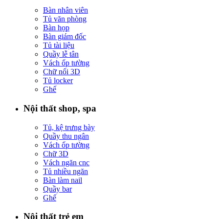
Bàn nhân viên
Tủ văn phòng
Bàn họp
Bàn giám đốc
Tủ tài liệu
Quầy lễ tân
Vách ốp tường
Chữ nổi 3D
Tủ locker
Ghế
Nội thất shop, spa
Tủ, kệ trưng bày
Quầy thu ngân
Vách ốp tường
Chữ 3D
Vách ngăn cnc
Tủ nhiều ngăn
Bàn làm nail
Quầy bar
Ghế
Nội thất trẻ em