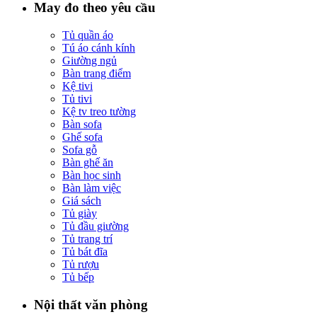
May đo theo yêu cầu
Tủ quần áo
Tú áo cánh kính
Giường ngủ
Bàn trang điểm
Kệ tivi
Tủ tivi
Kệ tv treo tường
Bàn sofa
Ghế sofa
Sofa gỗ
Bàn ghế ăn
Bàn học sinh
Bàn làm việc
Giá sách
Tủ giày
Tủ đầu giường
Tủ trang trí
Tủ bát đĩa
Tủ rượu
Tủ bếp
Nội thất văn phòng