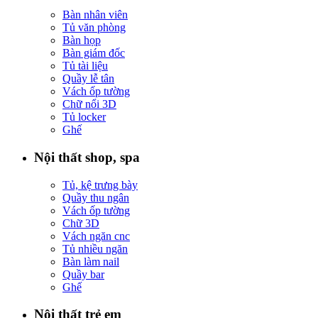
Bàn nhân viên
Tủ văn phòng
Bàn họp
Bàn giám đốc
Tủ tài liệu
Quầy lễ tân
Vách ốp tường
Chữ nổi 3D
Tủ locker
Ghế
Nội thất shop, spa
Tủ, kệ trưng bày
Quầy thu ngân
Vách ốp tường
Chữ 3D
Vách ngăn cnc
Tủ nhiều ngăn
Bàn làm nail
Quầy bar
Ghế
Nội thất trẻ em