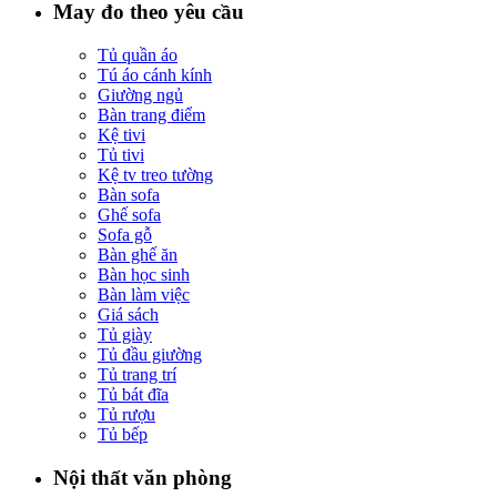
May đo theo yêu cầu
Tủ quần áo
Tú áo cánh kính
Giường ngủ
Bàn trang điểm
Kệ tivi
Tủ tivi
Kệ tv treo tường
Bàn sofa
Ghế sofa
Sofa gỗ
Bàn ghế ăn
Bàn học sinh
Bàn làm việc
Giá sách
Tủ giày
Tủ đầu giường
Tủ trang trí
Tủ bát đĩa
Tủ rượu
Tủ bếp
Nội thất văn phòng