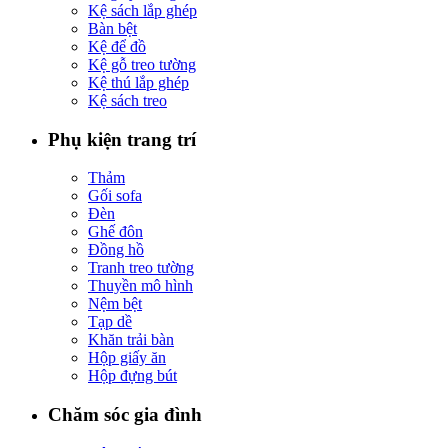
Kệ sách lắp ghép
Bàn bệt
Kệ để đồ
Kệ gỗ treo tường
Kệ thú lắp ghép
Kệ sách treo
Phụ kiện trang trí
Thảm
Gối sofa
Đèn
Ghế đôn
Đồng hồ
Tranh treo tường
Thuyền mô hình
Nệm bệt
Tạp dề
Khăn trải bàn
Hộp giấy ăn
Hộp đựng bút
Chăm sóc gia đình