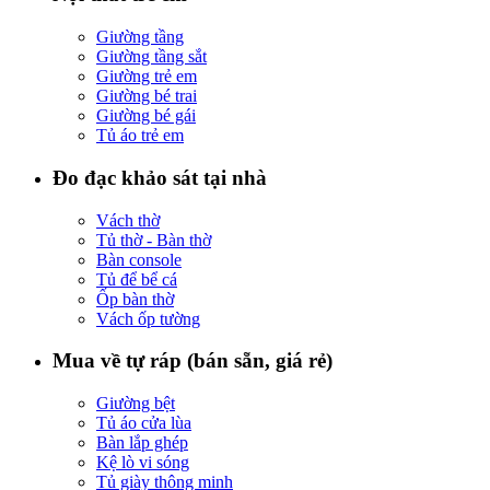
Giường tầng
Giường tầng sắt
Giường trẻ em
Giường bé trai
Giường bé gái
Tủ áo trẻ em
Đo đạc khảo sát tại nhà
Vách thờ
Tủ thờ - Bàn thờ
Bàn console
Tủ để bể cá
Ốp bàn thờ
Vách ốp tường
Mua về tự ráp (bán sẵn, giá rẻ)
Giường bệt
Tủ áo cửa lùa
Bàn lắp ghép
Kệ lò vi sóng
Tủ giày thông minh