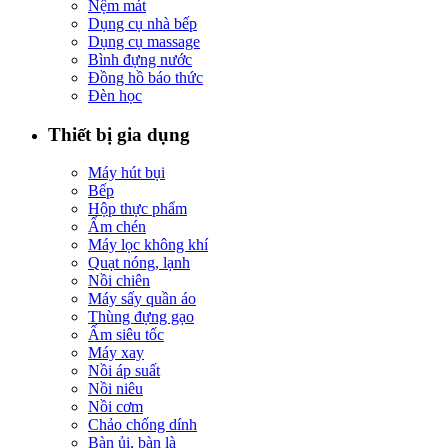
Nệm mát
Dụng cụ nhà bếp
Dụng cụ massage
Bình đựng nước
Đồng hồ báo thức
Đèn học
Thiết bị gia dụng
Máy hút bụi
Bếp
Hộp thực phẩm
Ấm chén
Máy lọc không khí
Quạt nóng, lạnh
Nồi chiên
Máy sấy quần áo
Thùng đựng gạo
Ấm siêu tốc
Máy xay
Nồi áp suất
Nồi niêu
Nồi cơm
Chảo chống dính
Bàn ủi, bàn là