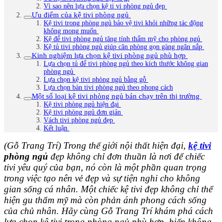
Vì sao nên lựa chọn kệ ti vi phòng ngủ đẹp
Ưu điểm của kệ tivi phòng ngủ
Kệ tivi trong phòng ngủ bảo vệ tivi khỏi những tác động
không mong muốn
Kệ để tivi phòng ngủ tăng tính thẩm mỹ cho phòng ngủ
Kệ tủ tivi phòng ngủ giúp căn phòng gọn gàng ngăn nắp
Kinh nghiệm lựa chọn kệ tivi phòng ngủ phù hợp
Lựa chọn tủ để tivi phòng ngủ theo kích thước không gian
phòng ngủ
Lựa chọn kệ tivi phòng ngủ bằng gỗ
Lựa chọn bàn tivi phòng ngủ theo phong cách
Một số loại kệ tivi phòng ngủ bán chạy trên thị trường
Kệ tivi phòng ngủ hiện đại
Kệ tivi phòng ngủ đơn giản
Vách tivi phòng ngủ đẹp
Kết luận
(Gỗ Trang Trí) Trong thế giới nội thất hiện đại,
kệ tivi
phòng ngủ
đẹp không chỉ đơn thuần là nơi để chiếc
tivi yêu quý của bạn, nó còn là một phần quan trọng
trong việc tạo nên vẻ đẹp và sự tiện nghi cho không
gian sống cá nhân. Một chiếc kệ tivi đẹp không chỉ thể
hiện gu thẩm mỹ mà còn phản ánh phong cách sống
của chủ nhân. Hãy cùng Gỗ Trang Trí khám phá cách
lựa chọn kệ tivi trong phòng ngủ phù hợp, biến không