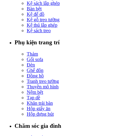
Kệ sách lắp ghép
Bàn bệt
Kệ để đồ
Kệ gỗ treo tường
Kệ thú lắp ghép
Kệ sách treo
Phụ kiện trang trí
Thảm
Gối sofa
Đèn
Ghế đôn
Đồng hồ
Tranh treo tường
Thuyền mô hình
Nệm bệt
Tạp dề
Khăn trải bàn
Hộp giấy ăn
Hộp đựng bút
Chăm sóc gia đình