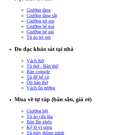
Giường tầng
Giường tầng sắt
Giường trẻ em
Giường bé trai
Giường bé gái
Tủ áo trẻ em
Đo đạc khảo sát tại nhà
Vách thờ
Tủ thờ - Bàn thờ
Bàn console
Tủ để bể cá
Ốp bàn thờ
Vách ốp tường
Mua về tự ráp (bán sẵn, giá rẻ)
Giường bệt
Tủ áo cửa lùa
Bàn lắp ghép
Kệ lò vi sóng
Tủ giày thông minh