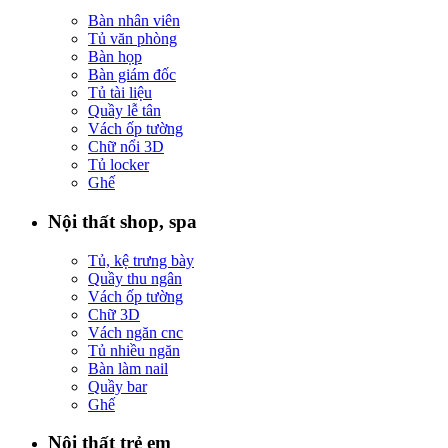
Bàn nhân viên
Tủ văn phòng
Bàn họp
Bàn giám đốc
Tủ tài liệu
Quầy lễ tân
Vách ốp tường
Chữ nổi 3D
Tủ locker
Ghế
Nội thất shop, spa
Tủ, kệ trưng bày
Quầy thu ngân
Vách ốp tường
Chữ 3D
Vách ngăn cnc
Tủ nhiều ngăn
Bàn làm nail
Quầy bar
Ghế
Nội thất trẻ em