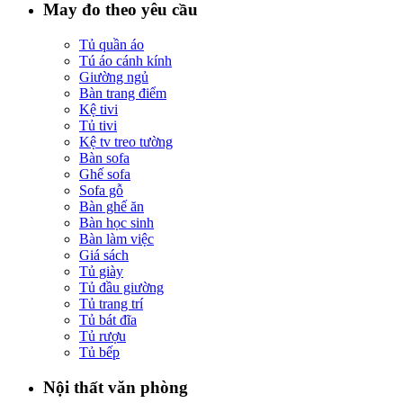
May đo theo yêu cầu
Tủ quần áo
Tú áo cánh kính
Giường ngủ
Bàn trang điểm
Kệ tivi
Tủ tivi
Kệ tv treo tường
Bàn sofa
Ghế sofa
Sofa gỗ
Bàn ghế ăn
Bàn học sinh
Bàn làm việc
Giá sách
Tủ giày
Tủ đầu giường
Tủ trang trí
Tủ bát đĩa
Tủ rượu
Tủ bếp
Nội thất văn phòng