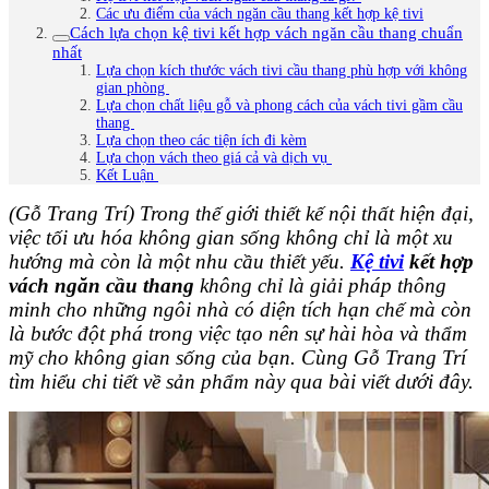
Các ưu điểm của vách ngăn cầu thang kết hợp kệ tivi
Cách lựa chọn kệ tivi kết hợp vách ngăn cầu thang chuẩn
nhất
Lựa chọn kích thước vách tivi cầu thang phù hợp với không
gian phòng
Lựa chọn chất liệu gỗ và phong cách của vách tivi gầm cầu
thang
Lựa chọn theo các tiện ích đi kèm
Lựa chọn vách theo giá cả và dịch vụ
Kết Luận
(Gỗ Trang Trí) Trong thế giới thiết kế nội thất hiện đại,
việc tối ưu hóa không gian sống không chỉ là một xu
hướng mà còn là một nhu cầu thiết yếu.
Kệ tivi
kết hợp
vách ngăn cầu thang
không chỉ là giải pháp thông
minh cho những ngôi nhà có diện tích hạn chế mà còn
là bước đột phá trong việc tạo nên sự hài hòa và thẩm
mỹ cho không gian sống của bạn. Cùng Gỗ Trang Trí
tìm hiểu chi tiết về sản phẩm này qua bài viết dưới đây.