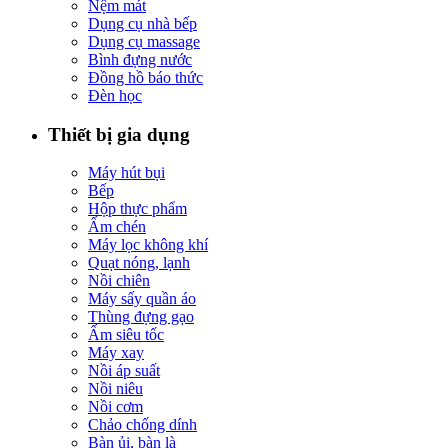
Nệm mát
Dụng cụ nhà bếp
Dụng cụ massage
Bình đựng nước
Đồng hồ báo thức
Đèn học
Thiết bị gia dụng
Máy hút bụi
Bếp
Hộp thực phẩm
Ấm chén
Máy lọc không khí
Quạt nóng, lạnh
Nồi chiên
Máy sấy quần áo
Thùng đựng gạo
Ấm siêu tốc
Máy xay
Nồi áp suất
Nồi niêu
Nồi cơm
Chảo chống dính
Bàn ủi, bàn là