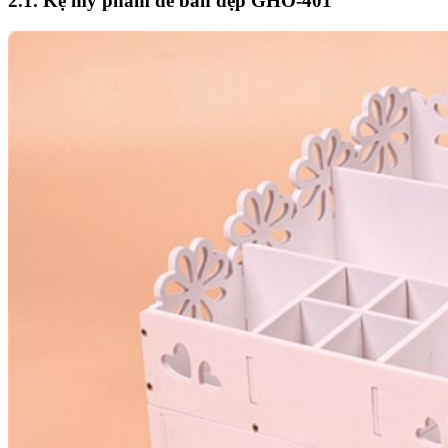
2.1. Kệ mỹ phẩm để bàn đẹp GHO-401