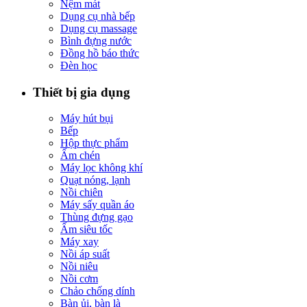
Nệm mát
Dụng cụ nhà bếp
Dụng cụ massage
Bình đựng nước
Đồng hồ báo thức
Đèn học
Thiết bị gia dụng
Máy hút bụi
Bếp
Hộp thực phẩm
Ấm chén
Máy lọc không khí
Quạt nóng, lạnh
Nồi chiên
Máy sấy quần áo
Thùng đựng gạo
Ấm siêu tốc
Máy xay
Nồi áp suất
Nồi niêu
Nồi cơm
Chảo chống dính
Bàn ủi, bàn là