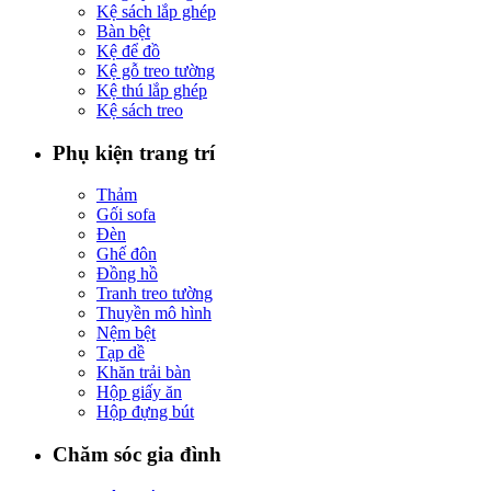
Kệ sách lắp ghép
Bàn bệt
Kệ để đồ
Kệ gỗ treo tường
Kệ thú lắp ghép
Kệ sách treo
Phụ kiện trang trí
Thảm
Gối sofa
Đèn
Ghế đôn
Đồng hồ
Tranh treo tường
Thuyền mô hình
Nệm bệt
Tạp dề
Khăn trải bàn
Hộp giấy ăn
Hộp đựng bút
Chăm sóc gia đình