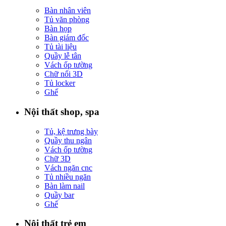
Bàn nhân viên
Tủ văn phòng
Bàn họp
Bàn giám đốc
Tủ tài liệu
Quầy lễ tân
Vách ốp tường
Chữ nổi 3D
Tủ locker
Ghế
Nội thất shop, spa
Tủ, kệ trưng bày
Quầy thu ngân
Vách ốp tường
Chữ 3D
Vách ngăn cnc
Tủ nhiều ngăn
Bàn làm nail
Quầy bar
Ghế
Nội thất trẻ em