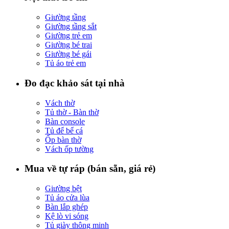
Giường tầng
Giường tầng sắt
Giường trẻ em
Giường bé trai
Giường bé gái
Tủ áo trẻ em
Đo đạc khảo sát tại nhà
Vách thờ
Tủ thờ - Bàn thờ
Bàn console
Tủ để bể cá
Ốp bàn thờ
Vách ốp tường
Mua về tự ráp (bán sẵn, giá rẻ)
Giường bệt
Tủ áo cửa lùa
Bàn lắp ghép
Kệ lò vi sóng
Tủ giày thông minh