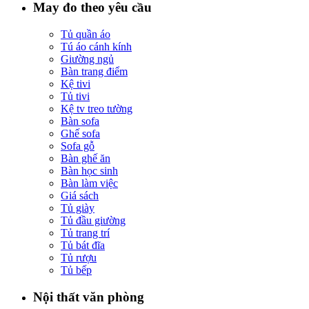
May đo theo yêu cầu
Tủ quần áo
Tú áo cánh kính
Giường ngủ
Bàn trang điểm
Kệ tivi
Tủ tivi
Kệ tv treo tường
Bàn sofa
Ghế sofa
Sofa gỗ
Bàn ghế ăn
Bàn học sinh
Bàn làm việc
Giá sách
Tủ giày
Tủ đầu giường
Tủ trang trí
Tủ bát đĩa
Tủ rượu
Tủ bếp
Nội thất văn phòng