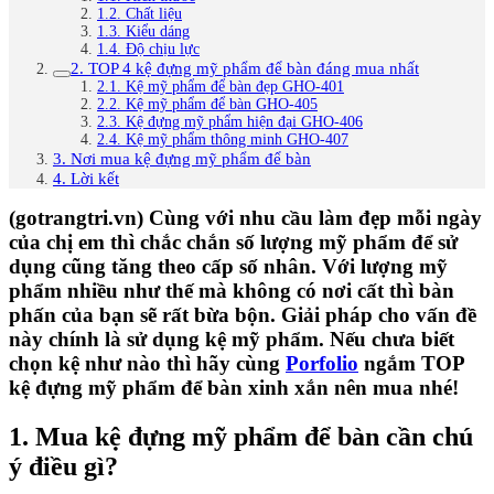
1.2. Chất liệu
1.3. Kiểu dáng
1.4. Độ chịu lực
2. TOP 4 kệ đựng mỹ phẩm để bàn đáng mua nhất
2.1. Kệ mỹ phẩm để bàn đẹp GHO-401
2.2. Kệ mỹ phẩm để bàn GHO-405
2.3. Kệ đựng mỹ phẩm hiện đại GHO-406
2.4. Kệ mỹ phẩm thông minh GHO-407
3. Nơi mua kệ đựng mỹ phẩm để bàn
4. Lời kết
(gotrangtri.vn) Cùng với nhu cầu làm đẹp mỗi ngày
của chị em thì chắc chắn số lượng mỹ phẩm để sử
dụng cũng tăng theo cấp số nhân. Với lượng mỹ
phẩm nhiều như thế mà không có nơi cất thì bàn
phấn của bạn sẽ rất bừa bộn. Giải pháp cho vấn đề
này chính là sử dụng kệ mỹ phẩm. Nếu chưa biết
chọn kệ như nào thì hãy cùng
Porfolio
ngắm TOP
kệ đựng mỹ phẩm để bàn xinh xắn nên mua nhé!
1. Mua kệ đựng mỹ phẩm để bàn cần chú
ý điều gì?