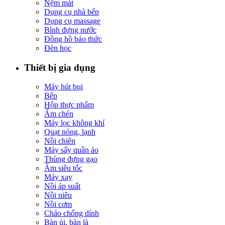
Nệm mát
Dụng cụ nhà bếp
Dụng cụ massage
Bình đựng nước
Đồng hồ báo thức
Đèn học
Thiết bị gia dụng
Máy hút bụi
Bếp
Hộp thực phẩm
Ấm chén
Máy lọc không khí
Quạt nóng, lạnh
Nồi chiên
Máy sấy quần áo
Thùng đựng gạo
Ấm siêu tốc
Máy xay
Nồi áp suất
Nồi niêu
Nồi cơm
Chảo chống dính
Bàn ủi, bàn là