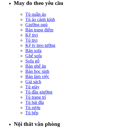
May đo theo yêu cầu
Tủ quần áo
Tú áo cánh kính
Giường ngủ
Bàn trang điểm
Kệ tivi
Tủ tivi
Kệ tv treo tường
Bàn sofa
Ghế sofa
Sofa gỗ
Bàn ghế ăn
Bàn học sinh
Bàn làm việc
Giá sách
Tủ giày
Tủ đầu giường
Tủ trang trí
Tủ bát đĩa
Tủ rượu
Tủ bếp
Nội thất văn phòng