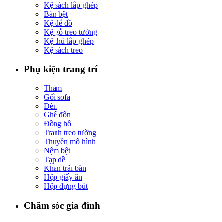
Kệ sách lắp ghép
Bàn bệt
Kệ để đồ
Kệ gỗ treo tường
Kệ thú lắp ghép
Kệ sách treo
Phụ kiện trang trí
Thảm
Gối sofa
Đèn
Ghế đôn
Đồng hồ
Tranh treo tường
Thuyền mô hình
Nệm bệt
Tạp dề
Khăn trải bàn
Hộp giấy ăn
Hộp đựng bút
Chăm sóc gia đình