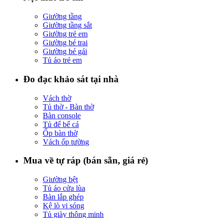
Giường tầng
Giường tầng sắt
Giường trẻ em
Giường bé trai
Giường bé gái
Tủ áo trẻ em
Đo đạc khảo sát tại nhà
Vách thờ
Tủ thờ - Bàn thờ
Bàn console
Tủ để bể cá
Ốp bàn thờ
Vách ốp tường
Mua về tự ráp (bán sẵn, giá rẻ)
Giường bệt
Tủ áo cửa lùa
Bàn lắp ghép
Kệ lò vi sóng
Tủ giày thông minh