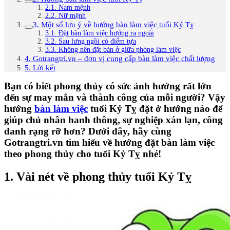
2.1. Nam mệnh
2.2. Nữ mệnh
3. Một số lưu ý về hướng bàn làm việc tuổi Kỷ Tỵ
3.1. Đặt bàn làm việc hướng ra ngoài
3.2. Sau lưng ngồi có điểm tựa
3.3. Không nên đặt bàn ở giữa phòng làm việc
4. Gotrangtri.vn – đơn vị cung cấp bàn làm việc chất lượng
5. Lời kết
Bạn có biết phong thủy có sức ảnh hưởng rất lớn
đến sự may mắn và thành công của mỗi người? Vậy
hướng
bàn làm việc
tuổi Kỷ Tỵ đặt ở hướng nào để
giúp chủ nhân hanh thông, sự nghiệp xán lạn, công
danh rạng rỡ hơn? Dưới đây, hãy cùng
Gotrangtri.vn tìm hiểu về hướng đặt bàn làm việc
theo phong thủy cho tuổi Kỷ Tỵ nhé!
1. Vài nét về phong thủy tuổi Kỷ Tỵ