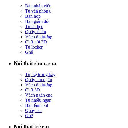
Bàn nhân viên
Tủ văn phòng
Bàn họp
Bàn giám đốc
Tủ tài liệu
Quầy lễ tân
Vách ốp tường
Chữ nổi 3D
Tủ locker
Ghế
Nội thất shop, spa
Tủ, kệ trưng bày
Quầy thu ngân
Vách ốp tường
Chữ 3D
Vách ngăn cnc
Tủ nhiều ngăn
Bàn làm nail
Quầy bar
Ghế
Nội thất trẻ em