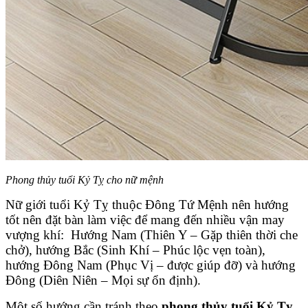
Phong thủy tuổi Kỷ Tỵ cho nữ mệnh
Nữ giới tuổi Kỷ Tỵ thuộc Đông Tứ Mệnh nên hướng
tốt nên đặt bàn làm việc để mang đến nhiều vận may
vượng khí: Hướng Nam (Thiên Y – Gặp thiên thời che
chở), hướng Bắc (Sinh Khí – Phúc lộc vẹn toàn),
hướng Đông Nam (Phục Vị – được giúp đỡ) và hướng
Đông (Diên Niên – Mọi sự ổn định).
Một số hướng cần tránh theo
phong thủy tuổi Kỷ Tỵ