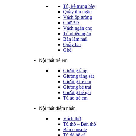
Tủ, kệ trưng bày
Quầy thu ngân
Vách ốp tường
Chữ 3D
Vách ngăn cnc
Tủ nhiều ngăn
Bàn làm nail
Quầy bar
Ghế
Nội thất trẻ em
Giường tầng
Giường tầng sắt
Giường trẻ em
Giường bé trai
Giường bé gái
Tủ áo trẻ em
Nội thất điểm nhấn
Vách thờ
Tủ thờ – Bàn thờ
Bàn console
Tủ để bể cá