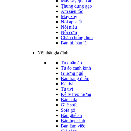
Máy sấy quần áo
Thùng đựng gạo
Ấm siêu tốc
Máy xay
Nồi áp suất
Nồi niêu
Nồi cơm
Chảo chống dính
Bàn ủi, bàn là
Nội thất gia đình
Tủ quần áo
Tú áo cánh kính
Giường ngủ
Bàn trang điểm
Kệ tivi
Tủ tivi
Kệ tv treo tường
Bàn sofa
Ghế sofa
Sofa gỗ
Bàn ghế ăn
Bàn học sinh
Bàn làm việc