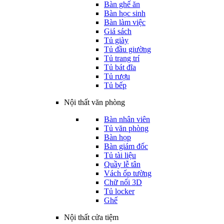
Bàn ghế ăn
Bàn học sinh
Bàn làm việc
Giá sách
Tủ giày
Tủ đầu giường
Tủ trang trí
Tủ bát đĩa
Tủ rượu
Tủ bếp
Nội thất văn phòng
Bàn nhân viên
Tủ văn phòng
Bàn họp
Bàn giám đốc
Tủ tài liệu
Quầy lễ tân
Vách ốp tường
Chữ nổi 3D
Tủ locker
Ghế
Nội thất cửa tiệm