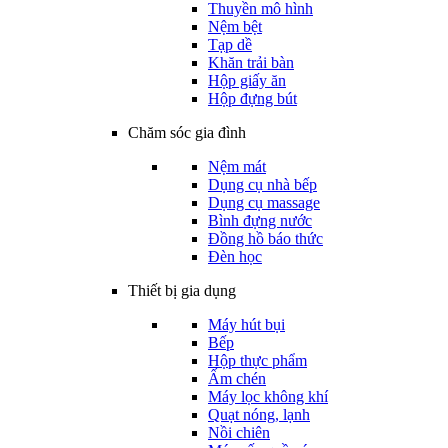
Thuyền mô hình
Nệm bệt
Tạp dề
Khăn trải bàn
Hộp giấy ăn
Hộp đựng bút
Chăm sóc gia đình
Nệm mát
Dụng cụ nhà bếp
Dụng cụ massage
Bình đựng nước
Đồng hồ báo thức
Đèn học
Thiết bị gia dụng
Máy hút bụi
Bếp
Hộp thực phẩm
Ấm chén
Máy lọc không khí
Quạt nóng, lạnh
Nồi chiên