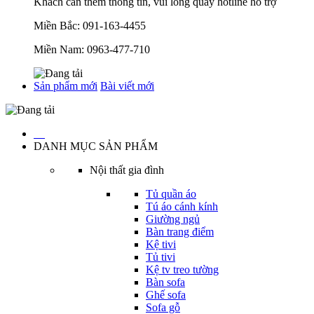
Khách cần thêm thông tin, vui lòng quay hotline hỗ trợ
Miền Bắc:
091-163-4455
Miền Nam:
0963-477-710
Sản phẩm mới
Bài viết mới
…
DANH MỤC SẢN PHẨM
Nội thất gia đình
Tủ quần áo
Tú áo cánh kính
Giường ngủ
Bàn trang điểm
Kệ tivi
Tủ tivi
Kệ tv treo tường
Bàn sofa
Ghế sofa
Sofa gỗ