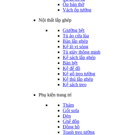
Ốp bàn thờ
Vách ốp tường
Nội thất lắp ghép
Giường bệt
Tủ áo cửa lùa
Bàn lắp ghép
Kệ lò vi sóng
Tủ giày thông minh
Kệ sách lắp ghép
Bàn bệt
Kệ để đồ
Kệ gỗ treo tường
Kệ thú lắp ghép
Kệ sách treo
Phụ kiện trang trí
Thảm
Gối sofa
Đèn
Ghế đôn
Đồng hồ
Tranh treo tường