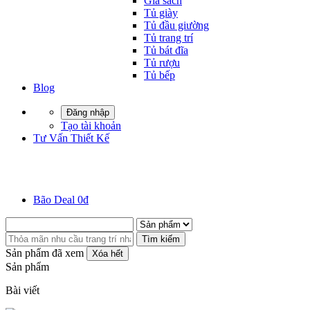
Giá sách
Tủ giày
Tủ đầu giường
Tủ trang trí
Tủ bát đĩa
Tủ rượu
Tủ bếp
Blog
Đăng nhập
Tạo tài khoản
Tư Vấn Thiết Kế
Bão Deal 0đ
Tìm kiếm
Sản phẩm đã xem
Xóa hết
Sản phẩm
Bài viết