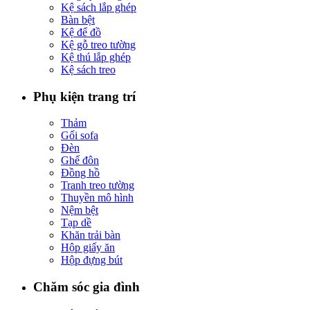
Kệ sách lắp ghép
Bàn bệt
Kệ để đồ
Kệ gỗ treo tường
Kệ thú lắp ghép
Kệ sách treo
Phụ kiện trang trí
Thảm
Gối sofa
Đèn
Ghế đôn
Đồng hồ
Tranh treo tường
Thuyền mô hình
Nệm bệt
Tạp dề
Khăn trải bàn
Hộp giấy ăn
Hộp đựng bút
Chăm sóc gia đình