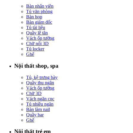
Bàn nhân viên
Tủ văn phòng
Bàn họp
Bàn giám đốc
Tủ tài liệu
Quầy lễ tân
Vách ốp tường
Chữ nổi 3D
Tủ locker
Ghế
Nội thất shop, spa
Tủ, kệ trưng bày
Quầy thu ngân
Vách ốp tường
Chữ 3D
Vách ngăn cnc
Tủ nhiều ngăn
Bàn làm nail
Quầy bar
Ghế
Nội thất trẻ em