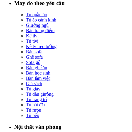
May đo theo yêu cầu
Tủ quần áo
Tú áo cánh kính
Giường ngủ
Bàn trang điểm
Kệ tivi
Tủ tivi
Kệ tv treo tường
Bàn sofa
Ghế sofa
Sofa gỗ
Bàn ghế ăn
Bàn học sinh
Bàn làm việc
Giá sách
Tủ giày
Tủ đầu giường
Tủ trang trí
Tủ bát đĩa
Tủ rượu
Tủ bếp
Nội thất văn phòng