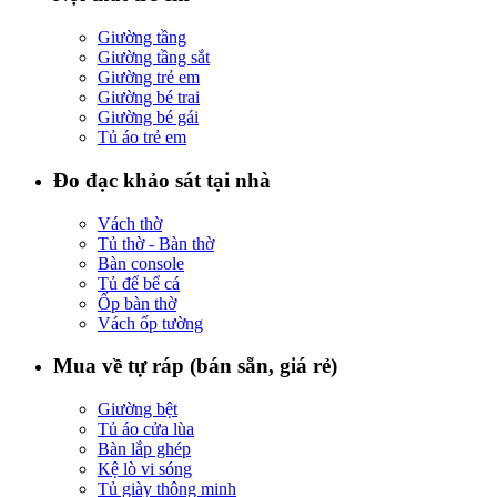
Giường tầng
Giường tầng sắt
Giường trẻ em
Giường bé trai
Giường bé gái
Tủ áo trẻ em
Đo đạc khảo sát tại nhà
Vách thờ
Tủ thờ - Bàn thờ
Bàn console
Tủ để bể cá
Ốp bàn thờ
Vách ốp tường
Mua về tự ráp (bán sẵn, giá rẻ)
Giường bệt
Tủ áo cửa lùa
Bàn lắp ghép
Kệ lò vi sóng
Tủ giày thông minh