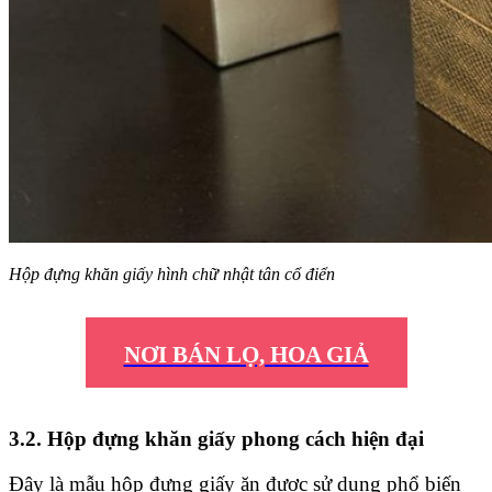
Hộp đựng khăn giấy hình chữ nhật tân cổ điển
NƠI BÁN LỌ, HOA GIẢ
3.2. Hộp đựng khăn giấy phong cách hiện đại
Đây là mẫu hộp đựng giấy ăn được sử dụng phổ biến