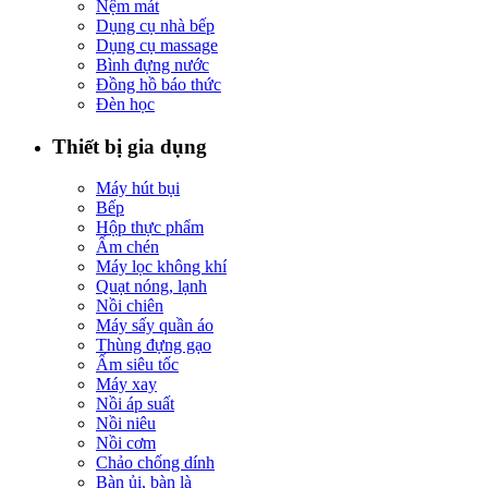
Nệm mát
Dụng cụ nhà bếp
Dụng cụ massage
Bình đựng nước
Đồng hồ báo thức
Đèn học
Thiết bị gia dụng
Máy hút bụi
Bếp
Hộp thực phẩm
Ấm chén
Máy lọc không khí
Quạt nóng, lạnh
Nồi chiên
Máy sấy quần áo
Thùng đựng gạo
Ấm siêu tốc
Máy xay
Nồi áp suất
Nồi niêu
Nồi cơm
Chảo chống dính
Bàn ủi, bàn là