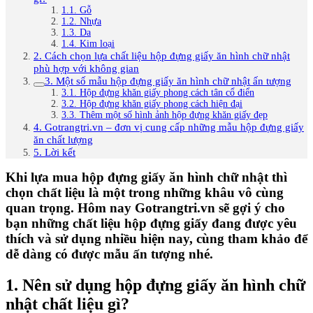
1.1. Gỗ
1.2. Nhựa
1.3. Da
1.4. Kim loại
2. Cách chọn lựa chất liệu hộp đựng giấy ăn hình chữ nhật
phù hợp với không gian
3. Một số mẫu hộp đựng giấy ăn hình chữ nhật ấn tượng
3.1. Hộp đựng khăn giấy phong cách tân cổ điển
3.2. Hộp đựng khăn giấy phong cách hiện đại
3.3. Thêm một số hình ảnh hộp đựng khăn giấy đẹp
4. Gotrangtri.vn – đơn vị cung cấp những mẫu hộp đựng giấy
ăn chất lượng
5. Lời kết
Khi lựa mua hộp đựng giấy ăn hình chữ nhật thì
chọn chất liệu là một trong những khâu vô cùng
quan trọng. Hôm nay Gotrangtri.vn sẽ gợi ý cho
bạn những chất liệu hộp đựng giấy đang được yêu
thích và sử dụng nhiều hiện nay, cùng tham khảo để
dễ dàng có được mẫu ấn tượng nhé.
1. Nên sử dụng hộp đựng giấy ăn hình chữ
nhật chất liệu gì?