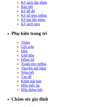
Kệ sách lắp ghép
Bàn bệt
Kệ để đồ
Kệ gỗ treo tường
Kệ thú lắp ghép
Kệ sách treo
Phụ kiện trang trí
Thảm
Gối sofa
Đèn
Ghế đôn
Đồng hồ
Tranh treo tường
Thuyền mô hình
Nệm bệt
Tạp dề
Khăn trải bàn
Hộp giấy ăn
Hộp đựng bút
Chăm sóc gia đình