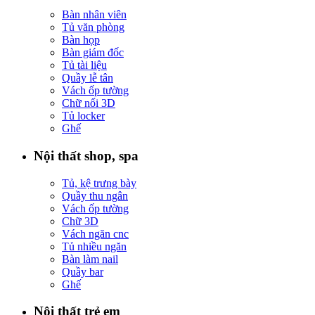
Bàn nhân viên
Tủ văn phòng
Bàn họp
Bàn giám đốc
Tủ tài liệu
Quầy lễ tân
Vách ốp tường
Chữ nổi 3D
Tủ locker
Ghế
Nội thất shop, spa
Tủ, kệ trưng bày
Quầy thu ngân
Vách ốp tường
Chữ 3D
Vách ngăn cnc
Tủ nhiều ngăn
Bàn làm nail
Quầy bar
Ghế
Nội thất trẻ em