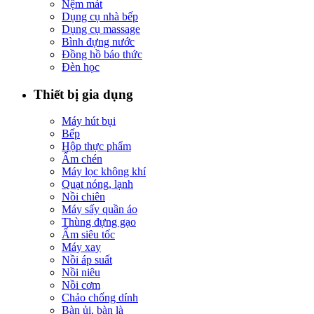
Nệm mát
Dụng cụ nhà bếp
Dụng cụ massage
Bình đựng nước
Đồng hồ báo thức
Đèn học
Thiết bị gia dụng
Máy hút bụi
Bếp
Hộp thực phẩm
Ấm chén
Máy lọc không khí
Quạt nóng, lạnh
Nồi chiên
Máy sấy quần áo
Thùng đựng gạo
Ấm siêu tốc
Máy xay
Nồi áp suất
Nồi niêu
Nồi cơm
Chảo chống dính
Bàn ủi, bàn là