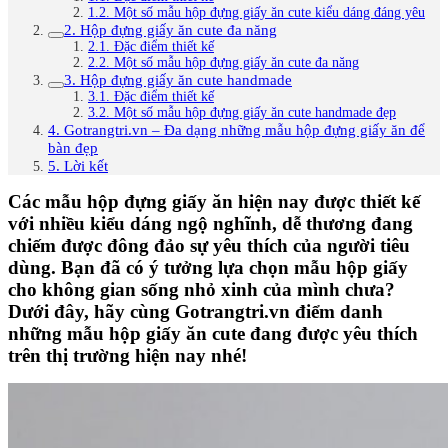
1.2. Một số mẫu hộp đựng giấy ăn cute kiểu dáng đáng yêu
2. Hộp đựng giấy ăn cute đa năng
2.1. Đặc điểm thiết kế
2.2. Một số mẫu hộp đựng giấy ăn cute đa năng
3. Hộp đựng giấy ăn cute handmade
3.1. Đặc điểm thiết kế
3.2. Một số mẫu hộp đựng giấy ăn cute handmade đẹp
4. Gotrangtri.vn – Đa dạng những mẫu hộp đựng giấy ăn để
bàn đẹp
5. Lời kết
Các mẫu hộp đựng giấy ăn hiện nay được thiết kế
với nhiều kiểu dáng ngộ nghĩnh, dễ thương đang
chiếm được đông đảo sự yêu thích của người tiêu
dùng. Bạn đã có ý tưởng lựa chọn mẫu hộp giấy
cho không gian sống nhỏ xinh của mình chưa?
Dưới đây, hãy cùng Gotrangtri.vn điểm danh
những mẫu hộp giấy ăn cute đang được yêu thích
trên thị trường hiện nay nhé!