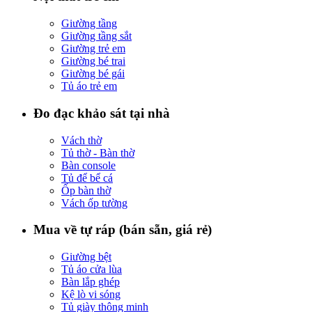
Giường tầng
Giường tầng sắt
Giường trẻ em
Giường bé trai
Giường bé gái
Tủ áo trẻ em
Đo đạc khảo sát tại nhà
Vách thờ
Tủ thờ - Bàn thờ
Bàn console
Tủ để bể cá
Ốp bàn thờ
Vách ốp tường
Mua về tự ráp (bán sẵn, giá rẻ)
Giường bệt
Tủ áo cửa lùa
Bàn lắp ghép
Kệ lò vi sóng
Tủ giày thông minh