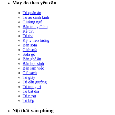
May đo theo yêu cầu
Tủ quần áo
Tú áo cánh kính
Giường ngủ
Bàn trang điểm
Kệ tivi
Tủ tivi
Kệ tv treo tường
Bàn sofa
Ghế sofa
Sofa gỗ
Bàn ghế ăn
Bàn học sinh
Bàn làm việc
Giá sách
Tủ giày
Tủ đầu giường
Tủ trang trí
Tủ bát đĩa
Tủ rượu
Tủ bếp
Nội thất văn phòng