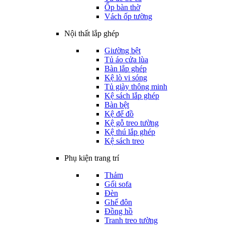
Ốp bàn thờ
Vách ốp tường
Nội thất lắp ghép
Giường bệt
Tủ áo cửa lùa
Bàn lắp ghép
Kệ lò vi sóng
Tủ giày thông minh
Kệ sách lắp ghép
Bàn bệt
Kệ để đồ
Kệ gỗ treo tường
Kệ thú lắp ghép
Kệ sách treo
Phụ kiện trang trí
Thảm
Gối sofa
Đèn
Ghế đôn
Đồng hồ
Tranh treo tường