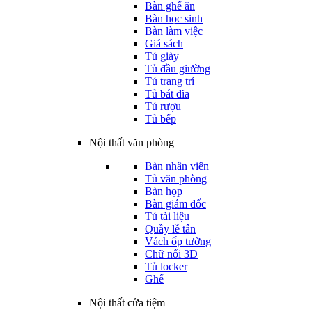
Bàn ghế ăn
Bàn học sinh
Bàn làm việc
Giá sách
Tủ giày
Tủ đầu giường
Tủ trang trí
Tủ bát đĩa
Tủ rượu
Tủ bếp
Nội thất văn phòng
Bàn nhân viên
Tủ văn phòng
Bàn họp
Bàn giám đốc
Tủ tài liệu
Quầy lễ tân
Vách ốp tường
Chữ nổi 3D
Tủ locker
Ghế
Nội thất cửa tiệm