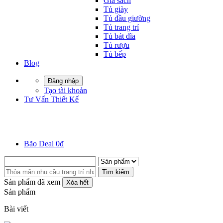
Giá sách
Tủ giày
Tủ đầu giường
Tủ trang trí
Tủ bát đĩa
Tủ rượu
Tủ bếp
Blog
Đăng nhập
Tạo tài khoản
Tư Vấn Thiết Kế
Bão Deal 0đ
Tìm kiếm
Sản phẩm đã xem
Xóa hết
Sản phẩm
Bài viết