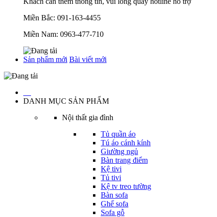
Khách cần thêm thông tin, vui lòng quay hotline hỗ trợ
Miền Bắc:
091-163-4455
Miền Nam:
0963-477-710
Sản phẩm mới
Bài viết mới
…
DANH MỤC SẢN PHẨM
Nội thất gia đình
Tủ quần áo
Tú áo cánh kính
Giường ngủ
Bàn trang điểm
Kệ tivi
Tủ tivi
Kệ tv treo tường
Bàn sofa
Ghế sofa
Sofa gỗ