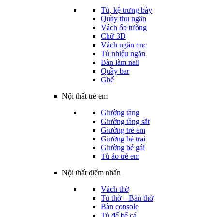
Tủ, kệ trưng bày
Quầy thu ngân
Vách ốp tường
Chữ 3D
Vách ngăn cnc
Tủ nhiều ngăn
Bàn làm nail
Quầy bar
Ghế
Nội thất trẻ em
Giường tầng
Giường tầng sắt
Giường trẻ em
Giường bé trai
Giường bé gái
Tủ áo trẻ em
Nội thất điểm nhấn
Vách thờ
Tủ thờ – Bàn thờ
Bàn console
Tủ để bể cá