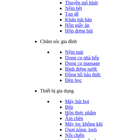
Thuyền mô hình
Nệm bệt
Tạp dề
Khăn trải bàn
Hộp giấy ăn
Hộp đựng bút
Chăm sóc gia đình
Nệm mát
Dụng cụ nhà bếp
Dụng cụ massage
Bình đựng nước
Đồng hồ báo thức
Đèn học
Thiết bị gia dụng
Máy hút bụi
Bếp
Hộp thực phẩm
Ấm chén
Máy lọc không khí
Quạt nóng, lạnh
Nồi chiên