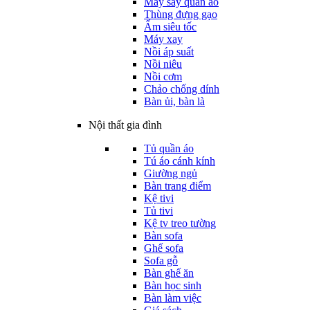
Máy sấy quần áo
Thùng đựng gạo
Ấm siêu tốc
Máy xay
Nồi áp suất
Nồi niêu
Nồi cơm
Chảo chống dính
Bàn ủi, bàn là
Nội thất gia đình
Tủ quần áo
Tú áo cánh kính
Giường ngủ
Bàn trang điểm
Kệ tivi
Tủ tivi
Kệ tv treo tường
Bàn sofa
Ghế sofa
Sofa gỗ
Bàn ghế ăn
Bàn học sinh
Bàn làm việc