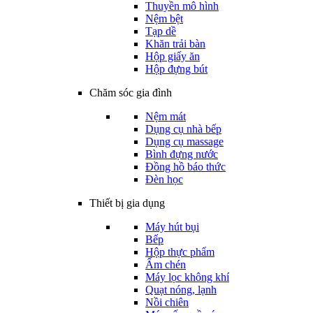
Thuyền mô hình
Nệm bệt
Tạp dề
Khăn trải bàn
Hộp giấy ăn
Hộp đựng bút
Chăm sóc gia đình
Nệm mát
Dụng cụ nhà bếp
Dụng cụ massage
Bình đựng nước
Đồng hồ báo thức
Đèn học
Thiết bị gia dụng
Máy hút bụi
Bếp
Hộp thực phẩm
Ấm chén
Máy lọc không khí
Quạt nóng, lạnh
Nồi chiên