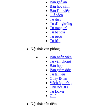
Bàn ghế ăn
Bàn học sinh
Bàn làm việc
Giá sách
Tủ giày
Tủ đầu giường
Tủ trang trí
Tủ bát đĩa
Tủ rượu
Tủ bếp
Nội thất văn phòng
Bàn nhân viên
Tủ văn phòng
Bàn họp
Bàn giám đốc
Tủ tài liệu
Quầy lễ tân
Vách ốp tường
Chữ nổi 3D
Tủ locker
Ghế
Nội thất cửa tiệm