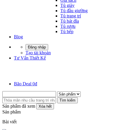
Giá sách
Tủ giày
Tủ đầu giường
Tủ trang trí
Tủ bát đĩa
Tủ rượu
Tủ bếp
Blog
Đăng nhập
Tạo tài khoản
Tư Vấn Thiết Kế
Bão Deal 0đ
Tìm kiếm
Sản phẩm đã xem
Xóa hết
Sản phẩm
Bài viết