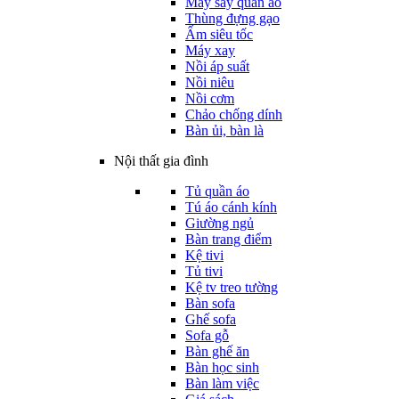
Máy sấy quần áo
Thùng đựng gạo
Ấm siêu tốc
Máy xay
Nồi áp suất
Nồi niêu
Nồi cơm
Chảo chống dính
Bàn ủi, bàn là
Nội thất gia đình
Tủ quần áo
Tú áo cánh kính
Giường ngủ
Bàn trang điểm
Kệ tivi
Tủ tivi
Kệ tv treo tường
Bàn sofa
Ghế sofa
Sofa gỗ
Bàn ghế ăn
Bàn học sinh
Bàn làm việc