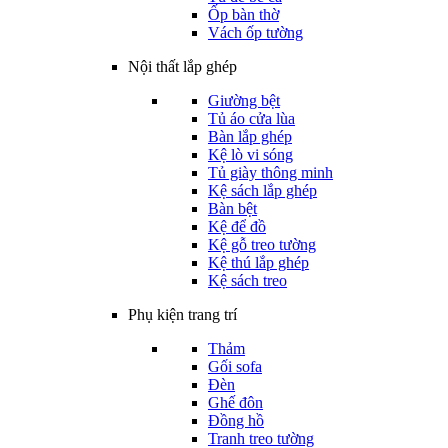
Ốp bàn thờ
Vách ốp tường
Nội thất lắp ghép
Giường bệt
Tủ áo cửa lùa
Bàn lắp ghép
Kệ lò vi sóng
Tủ giày thông minh
Kệ sách lắp ghép
Bàn bệt
Kệ để đồ
Kệ gỗ treo tường
Kệ thú lắp ghép
Kệ sách treo
Phụ kiện trang trí
Thảm
Gối sofa
Đèn
Ghế đôn
Đồng hồ
Tranh treo tường