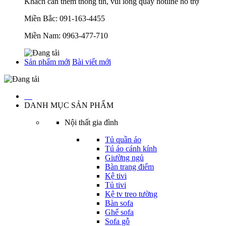
Khách cần thêm thông tin, vui lòng quay hotline hỗ trợ
Miền Bắc:
091-163-4455
Miền Nam:
0963-477-710
Sản phẩm mới
Bài viết mới
…
DANH MỤC SẢN PHẨM
Nội thất gia đình
Tủ quần áo
Tú áo cánh kính
Giường ngủ
Bàn trang điểm
Kệ tivi
Tủ tivi
Kệ tv treo tường
Bàn sofa
Ghế sofa
Sofa gỗ