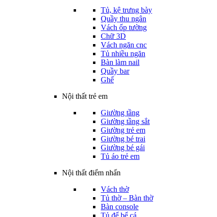
Tủ, kệ trưng bày
Quầy thu ngân
Vách ốp tường
Chữ 3D
Vách ngăn cnc
Tủ nhiều ngăn
Bàn làm nail
Quầy bar
Ghế
Nội thất trẻ em
Giường tầng
Giường tầng sắt
Giường trẻ em
Giường bé trai
Giường bé gái
Tủ áo trẻ em
Nội thất điểm nhấn
Vách thờ
Tủ thờ – Bàn thờ
Bàn console
Tủ để bể cá