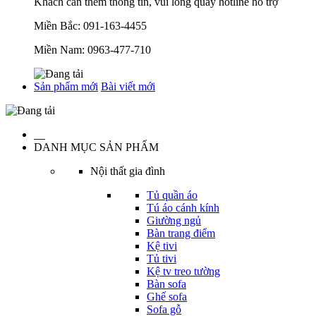
Khách cần thêm thông tin, vui lòng quay hotline hỗ trợ
Miền Bắc:
091-163-4455
Miền Nam:
0963-477-710
Sản phẩm mới
Bài viết mới
…
DANH MỤC SẢN PHẨM
Nội thất gia đình
Tủ quần áo
Tú áo cánh kính
Giường ngủ
Bàn trang điểm
Kệ tivi
Tủ tivi
Kệ tv treo tường
Bàn sofa
Ghế sofa
Sofa gỗ