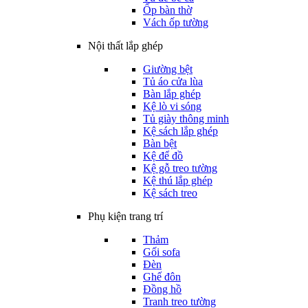
Ốp bàn thờ
Vách ốp tường
Nội thất lắp ghép
Giường bệt
Tủ áo cửa lùa
Bàn lắp ghép
Kệ lò vi sóng
Tủ giày thông minh
Kệ sách lắp ghép
Bàn bệt
Kệ để đồ
Kệ gỗ treo tường
Kệ thú lắp ghép
Kệ sách treo
Phụ kiện trang trí
Thảm
Gối sofa
Đèn
Ghế đôn
Đồng hồ
Tranh treo tường