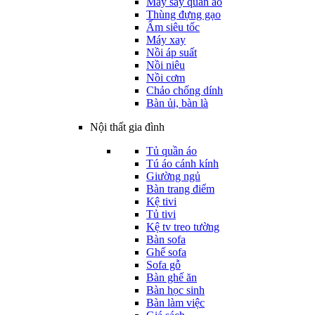
Máy sấy quần áo
Thùng đựng gạo
Ấm siêu tốc
Máy xay
Nồi áp suất
Nồi niêu
Nồi cơm
Chảo chống dính
Bàn ủi, bàn là
Nội thất gia đình
Tủ quần áo
Tú áo cánh kính
Giường ngủ
Bàn trang điểm
Kệ tivi
Tủ tivi
Kệ tv treo tường
Bàn sofa
Ghế sofa
Sofa gỗ
Bàn ghế ăn
Bàn học sinh
Bàn làm việc