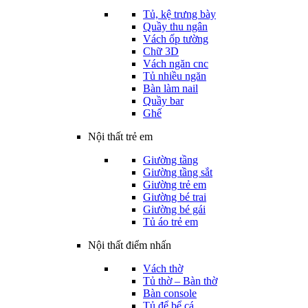
Tủ, kệ trưng bày
Quầy thu ngân
Vách ốp tường
Chữ 3D
Vách ngăn cnc
Tủ nhiều ngăn
Bàn làm nail
Quầy bar
Ghế
Nội thất trẻ em
Giường tầng
Giường tầng sắt
Giường trẻ em
Giường bé trai
Giường bé gái
Tủ áo trẻ em
Nội thất điểm nhấn
Vách thờ
Tủ thờ – Bàn thờ
Bàn console
Tủ để bể cá