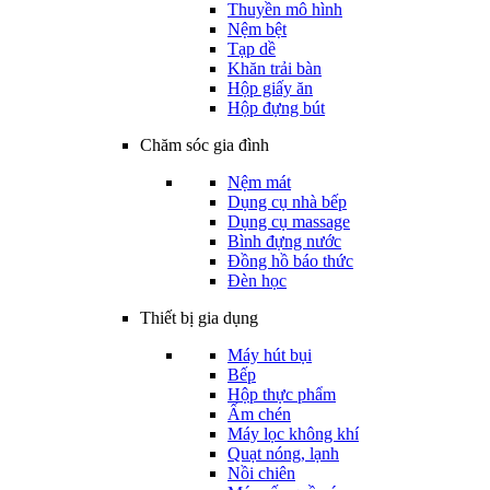
Thuyền mô hình
Nệm bệt
Tạp dề
Khăn trải bàn
Hộp giấy ăn
Hộp đựng bút
Chăm sóc gia đình
Nệm mát
Dụng cụ nhà bếp
Dụng cụ massage
Bình đựng nước
Đồng hồ báo thức
Đèn học
Thiết bị gia dụng
Máy hút bụi
Bếp
Hộp thực phẩm
Ấm chén
Máy lọc không khí
Quạt nóng, lạnh
Nồi chiên