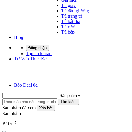
Giá sách
Tủ giày
Tủ đầu giường
Tủ trang trí
Tủ bát đĩa
Tủ rượu
Tủ bếp
Blog
Đăng nhập
Tạo tài khoản
Tư Vấn Thiết Kế
Bão Deal 0đ
Tìm kiếm
Sản phẩm đã xem
Xóa hết
Sản phẩm
Bài viết