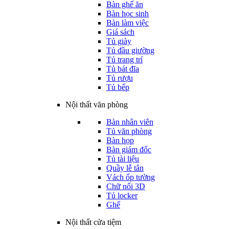
Bàn ghế ăn
Bàn học sinh
Bàn làm việc
Giá sách
Tủ giày
Tủ đầu giường
Tủ trang trí
Tủ bát đĩa
Tủ rượu
Tủ bếp
Nội thất văn phòng
Bàn nhân viên
Tủ văn phòng
Bàn họp
Bàn giám đốc
Tủ tài liệu
Quầy lễ tân
Vách ốp tường
Chữ nổi 3D
Tủ locker
Ghế
Nội thất cửa tiệm