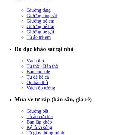
Giường tầng
Giường tầng sắt
Giường trẻ em
Giường bé trai
Giường bé gái
Tủ áo trẻ em
Đo đạc khảo sát tại nhà
Vách thờ
Tủ thờ - Bàn thờ
Bàn console
Tủ để bể cá
Ốp bàn thờ
Vách ốp tường
Mua về tự ráp (bán sẵn, giá rẻ)
Giường bệt
Tủ áo cửa lùa
Bàn lắp ghép
Kệ lò vi sóng
Tủ giày thông minh