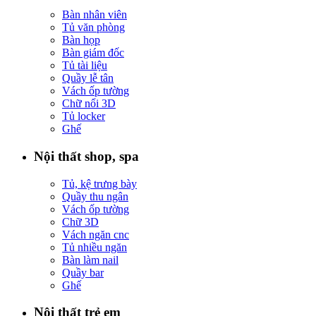
Bàn nhân viên
Tủ văn phòng
Bàn họp
Bàn giám đốc
Tủ tài liệu
Quầy lễ tân
Vách ốp tường
Chữ nổi 3D
Tủ locker
Ghế
Nội thất shop, spa
Tủ, kệ trưng bày
Quầy thu ngân
Vách ốp tường
Chữ 3D
Vách ngăn cnc
Tủ nhiều ngăn
Bàn làm nail
Quầy bar
Ghế
Nội thất trẻ em