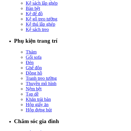
Kệ sách lắp ghép
Bàn bệt
Kệ để đồ
Kệ gỗ treo tường
Kệ thú lắp ghép
Kệ sách treo
Phụ kiện trang trí
Thảm
Gối sofa
Đèn
Ghế đôn
Đồng hồ
Tranh treo tường
Thuyền mô hình
Nệm bệt
Tạp dề
Khăn trải bàn
Hộp giấy ăn
Hộp đựng bút
Chăm sóc gia đình