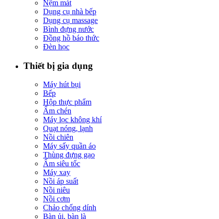
Nệm mát
Dụng cụ nhà bếp
Dụng cụ massage
Bình đựng nước
Đồng hồ báo thức
Đèn học
Thiết bị gia dụng
Máy hút bụi
Bếp
Hộp thực phẩm
Ấm chén
Máy lọc không khí
Quạt nóng, lạnh
Nồi chiên
Máy sấy quần áo
Thùng đựng gạo
Ấm siêu tốc
Máy xay
Nồi áp suất
Nồi niêu
Nồi cơm
Chảo chống dính
Bàn ủi, bàn là