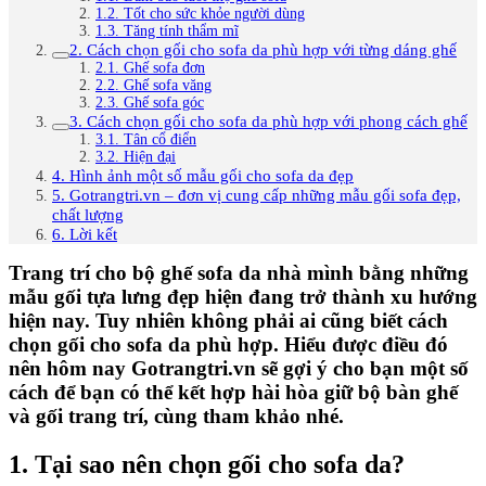
1.2. Tốt cho sức khỏe người dùng
1.3. Tăng tính thẩm mĩ
2. Cách chọn gối cho sofa da phù hợp với từng dáng ghế
2.1. Ghế sofa đơn
2.2. Ghế sofa văng
2.3. Ghế sofa góc
3. Cách chọn gối cho sofa da phù hợp với phong cách ghế
3.1. Tân cổ điển
3.2. Hiện đại
4. Hình ảnh một số mẫu gối cho sofa da đẹp
5. Gotrangtri.vn – đơn vị cung cấp những mẫu gối sofa đẹp,
chất lượng
6. Lời kết
Trang trí cho bộ ghế sofa da nhà mình bằng những
mẫu gối tựa lưng đẹp hiện đang trở thành xu hướng
hiện nay. Tuy nhiên không phải ai cũng biết cách
chọn gối cho sofa da phù hợp. Hiểu được điều đó
nên hôm nay Gotrangtri.vn sẽ gợi ý cho bạn một số
cách để bạn có thể kết hợp hài hòa giữ bộ bàn ghế
và gối trang trí, cùng tham khảo nhé.
1. Tại sao nên chọn gối cho sofa da?