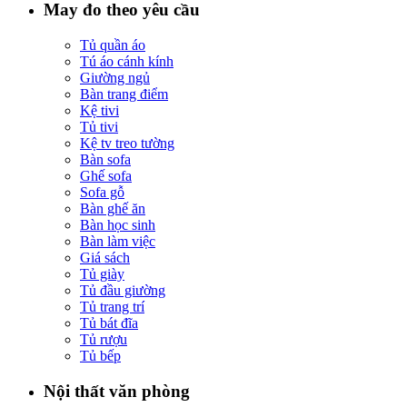
May đo theo yêu cầu
Tủ quần áo
Tú áo cánh kính
Giường ngủ
Bàn trang điểm
Kệ tivi
Tủ tivi
Kệ tv treo tường
Bàn sofa
Ghế sofa
Sofa gỗ
Bàn ghế ăn
Bàn học sinh
Bàn làm việc
Giá sách
Tủ giày
Tủ đầu giường
Tủ trang trí
Tủ bát đĩa
Tủ rượu
Tủ bếp
Nội thất văn phòng