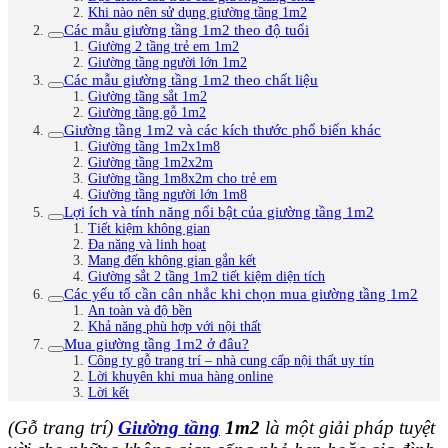
Khi nào nên sử dụng giường tầng 1m2
Các mẫu giường tầng 1m2 theo độ tuổi
Giường 2 tầng trẻ em 1m2
Giường tầng người lớn 1m2
Các mẫu giường tầng 1m2 theo chất liệu
Giường tầng sắt 1m2
Giường tầng gỗ 1m2
Giường tầng 1m2 và các kích thước phổ biến khác
Giường tầng 1m2x1m8
Giường tầng 1m2x2m
Giường tầng 1m8x2m cho trẻ em
Giường tầng người lớn 1m8
Lợi ích và tính năng nổi bật của giường tầng 1m2
Tiết kiệm không gian
Đa năng và linh hoạt
Mang đến không gian gắn kết
Giường sắt 2 tầng 1m2 tiết kiệm diện tích
Các yếu tố cần cân nhắc khi chọn mua giường tầng 1m2
An toàn và độ bền
Khả năng phù hợp với nội thất
Mua giường tầng 1m2 ở đâu?
Công ty gỗ trang trí – nhà cung cấp nội thất uy tín
Lời khuyên khi mua hàng online
Lời kết
(Gỗ trang trí)
Giường tầng
1m2
là một giải pháp tuyệt