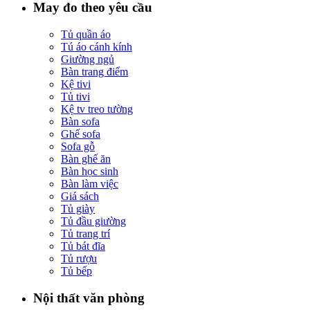
May đo theo yêu cầu
Tủ quần áo
Tú áo cánh kính
Giường ngủ
Bàn trang điểm
Kệ tivi
Tủ tivi
Kệ tv treo tường
Bàn sofa
Ghế sofa
Sofa gỗ
Bàn ghế ăn
Bàn học sinh
Bàn làm việc
Giá sách
Tủ giày
Tủ đầu giường
Tủ trang trí
Tủ bát đĩa
Tủ rượu
Tủ bếp
Nội thất văn phòng