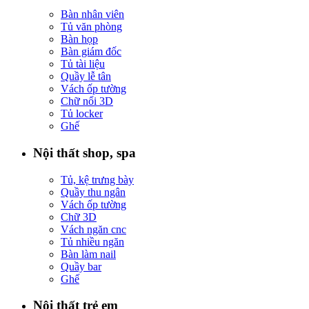
Bàn nhân viên
Tủ văn phòng
Bàn họp
Bàn giám đốc
Tủ tài liệu
Quầy lễ tân
Vách ốp tường
Chữ nổi 3D
Tủ locker
Ghế
Nội thất shop, spa
Tủ, kệ trưng bày
Quầy thu ngân
Vách ốp tường
Chữ 3D
Vách ngăn cnc
Tủ nhiều ngăn
Bàn làm nail
Quầy bar
Ghế
Nội thất trẻ em