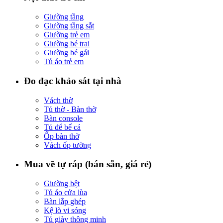
Giường tầng
Giường tầng sắt
Giường trẻ em
Giường bé trai
Giường bé gái
Tủ áo trẻ em
Đo đạc khảo sát tại nhà
Vách thờ
Tủ thờ - Bàn thờ
Bàn console
Tủ để bể cá
Ốp bàn thờ
Vách ốp tường
Mua về tự ráp (bán sẵn, giá rẻ)
Giường bệt
Tủ áo cửa lùa
Bàn lắp ghép
Kệ lò vi sóng
Tủ giày thông minh