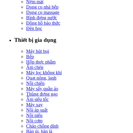
Nệm mát
Dụng cụ nhà bếp
Dụng cụ massage
Bình đựng nước
Đồng hồ báo thức
Đèn học
Thiết bị gia dụng
Máy hút bụi
Bếp
Hộp thực phẩm
Ấm chén
Máy lọc không khí
Quạt nóng, lạnh
Nồi chiên
Máy sấy quần áo
Thùng đựng gạo
Ấm siêu tốc
Máy xay
Nồi áp suất
Nồi niêu
Nồi cơm
Chảo chống dính
Bàn ủi, bàn là