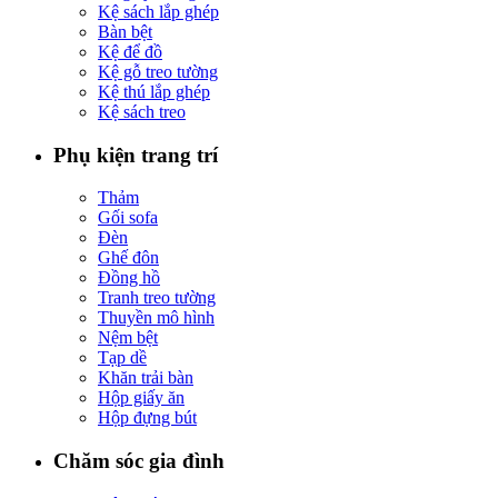
Kệ sách lắp ghép
Bàn bệt
Kệ để đồ
Kệ gỗ treo tường
Kệ thú lắp ghép
Kệ sách treo
Phụ kiện trang trí
Thảm
Gối sofa
Đèn
Ghế đôn
Đồng hồ
Tranh treo tường
Thuyền mô hình
Nệm bệt
Tạp dề
Khăn trải bàn
Hộp giấy ăn
Hộp đựng bút
Chăm sóc gia đình