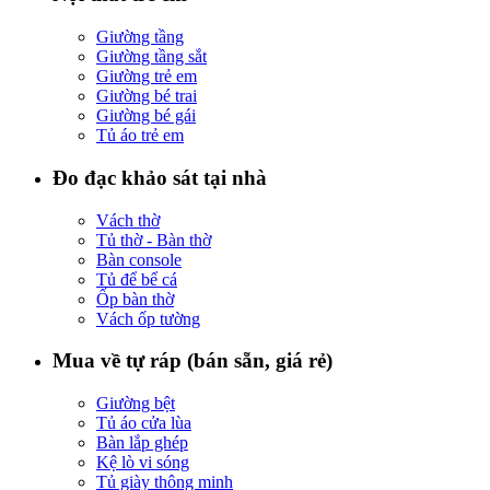
Giường tầng
Giường tầng sắt
Giường trẻ em
Giường bé trai
Giường bé gái
Tủ áo trẻ em
Đo đạc khảo sát tại nhà
Vách thờ
Tủ thờ - Bàn thờ
Bàn console
Tủ để bể cá
Ốp bàn thờ
Vách ốp tường
Mua về tự ráp (bán sẵn, giá rẻ)
Giường bệt
Tủ áo cửa lùa
Bàn lắp ghép
Kệ lò vi sóng
Tủ giày thông minh