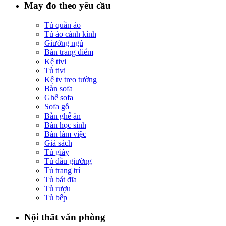
May đo theo yêu cầu
Tủ quần áo
Tú áo cánh kính
Giường ngủ
Bàn trang điểm
Kệ tivi
Tủ tivi
Kệ tv treo tường
Bàn sofa
Ghế sofa
Sofa gỗ
Bàn ghế ăn
Bàn học sinh
Bàn làm việc
Giá sách
Tủ giày
Tủ đầu giường
Tủ trang trí
Tủ bát đĩa
Tủ rượu
Tủ bếp
Nội thất văn phòng