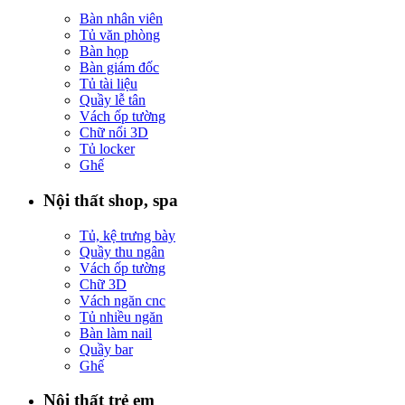
Bàn nhân viên
Tủ văn phòng
Bàn họp
Bàn giám đốc
Tủ tài liệu
Quầy lễ tân
Vách ốp tường
Chữ nổi 3D
Tủ locker
Ghế
Nội thất shop, spa
Tủ, kệ trưng bày
Quầy thu ngân
Vách ốp tường
Chữ 3D
Vách ngăn cnc
Tủ nhiều ngăn
Bàn làm nail
Quầy bar
Ghế
Nội thất trẻ em