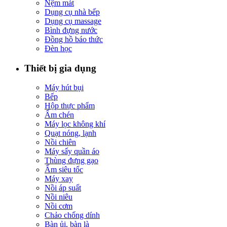
Nệm mát
Dụng cụ nhà bếp
Dụng cụ massage
Bình đựng nước
Đồng hồ báo thức
Đèn học
Thiết bị gia dụng
Máy hút bụi
Bếp
Hộp thực phẩm
Ấm chén
Máy lọc không khí
Quạt nóng, lạnh
Nồi chiên
Máy sấy quần áo
Thùng đựng gạo
Ấm siêu tốc
Máy xay
Nồi áp suất
Nồi niêu
Nồi cơm
Chảo chống dính
Bàn ủi, bàn là