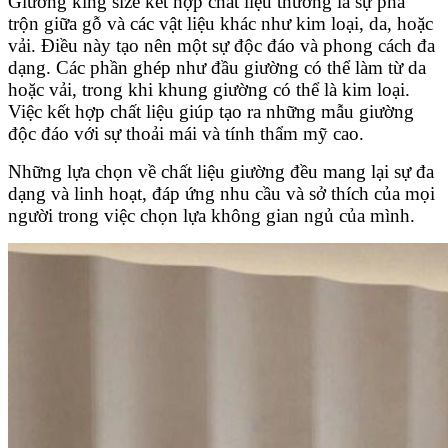
Giường king size kết hợp chất liệu thường là sự pha
trộn giữa gỗ và các vật liệu khác như kim loại, da, hoặc
vải. Điều này tạo nên một sự độc đáo và phong cách đa
dạng. Các phần ghép như đầu giường có thể làm từ da
hoặc vải, trong khi khung giường có thể là kim loại.
Việc kết hợp chất liệu giúp tạo ra những mẫu giường
độc đáo với sự thoải mái và tính thẩm mỹ cao.
Những lựa chọn về chất liệu giường đều mang lại sự đa
dạng và linh hoạt, đáp ứng nhu cầu và sở thích của mọi
người trong việc chọn lựa không gian ngủ của mình.