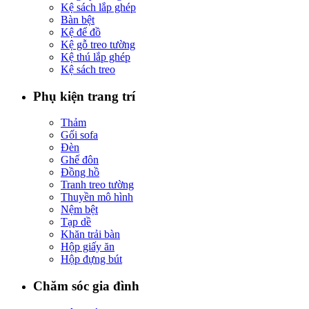
Kệ sách lắp ghép
Bàn bệt
Kệ để đồ
Kệ gỗ treo tường
Kệ thú lắp ghép
Kệ sách treo
Phụ kiện trang trí
Thảm
Gối sofa
Đèn
Ghế đôn
Đồng hồ
Tranh treo tường
Thuyền mô hình
Nệm bệt
Tạp dề
Khăn trải bàn
Hộp giấy ăn
Hộp đựng bút
Chăm sóc gia đình