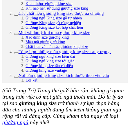
Kích thước giường king size
Khi nào nên sử dụng giường size king
Các chất liệu giường king size được ưa chuộng
Giường ngủ King size gỗ tự nhiên
Giường King size gỗ công nghiệp
Giường King size kết hợp chất liệu
Một vài lưu ý khi mua giường king size
Xác định size giường king
Mẫu mã giường cỡ king
Chất liệu và màu sắc giường king size
Tổng hợp những mẫu giường king size sang trọng
Giường ngủ king size hiện đại
Giường ngủ king size tối giản
Giường king size tân cổ điển
Giường king size vintage
Nơi bán giường king size kích thước theo yêu cầu
Lời kết
(Gỗ Trang Trí) Trong thế giới bận rộn, không gì quan
trọng hơn việc có một giấc ngủ thoải mái. Đó là lý do
tại sao
giường king size
trở thành sự lựa chọn hàng
đầu cho những người đang tìm kiếm không gian ngủ
rộng rãi và đẳng cấp. Cùng khám phá ngay về loại
giường ngủ
này nhé!