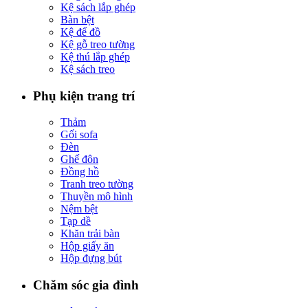
Kệ sách lắp ghép
Bàn bệt
Kệ để đồ
Kệ gỗ treo tường
Kệ thú lắp ghép
Kệ sách treo
Phụ kiện trang trí
Thảm
Gối sofa
Đèn
Ghế đôn
Đồng hồ
Tranh treo tường
Thuyền mô hình
Nệm bệt
Tạp dề
Khăn trải bàn
Hộp giấy ăn
Hộp đựng bút
Chăm sóc gia đình