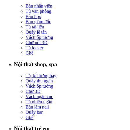
Bàn nhân viên
Tủ văn phòng
Bàn họp
Bàn giám đốc
Tủ tài liệu
Quầy lễ tân
Vách ốp tường
Chữ nổi 3D
Tủ locker
Ghế
Nội thất shop, spa
Tủ, kệ trưng bày
Quầy thu ngân
Vách ốp tường
Chữ 3D
Vách ngăn cnc
Tủ nhiều ngăn
Bàn làm nail
Quầy bar
Ghế
Nội thất trẻ em