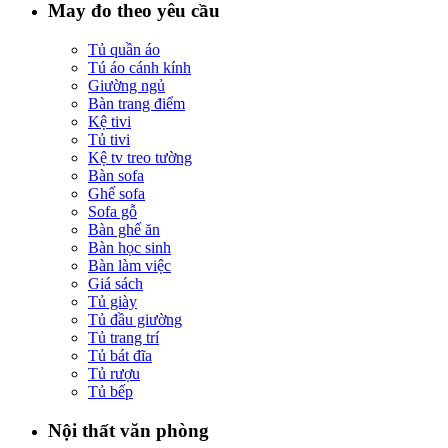
May đo theo yêu cầu
Tủ quần áo
Tú áo cánh kính
Giường ngủ
Bàn trang điểm
Kệ tivi
Tủ tivi
Kệ tv treo tường
Bàn sofa
Ghế sofa
Sofa gỗ
Bàn ghế ăn
Bàn học sinh
Bàn làm việc
Giá sách
Tủ giày
Tủ đầu giường
Tủ trang trí
Tủ bát đĩa
Tủ rượu
Tủ bếp
Nội thất văn phòng