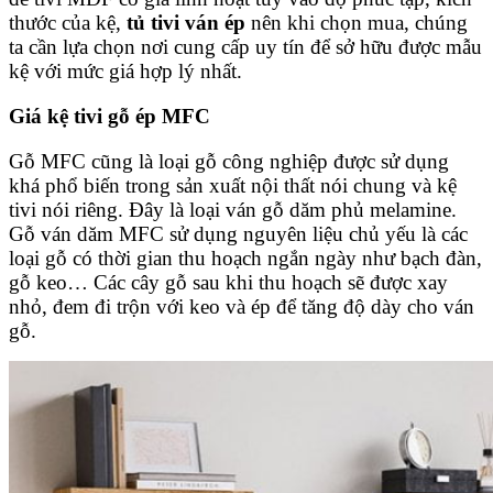
thước của kệ,
tủ tivi ván ép
nên khi chọn mua, chúng
ta cần lựa chọn nơi cung cấp uy tín để sở hữu được mẫu
kệ với mức giá hợp lý nhất.
Giá kệ tivi gỗ ép MFC
Gỗ MFC cũng là loại gỗ công nghiệp được sử dụng
khá phổ biến trong sản xuất nội thất nói chung và kệ
tivi nói riêng. Đây là loại ván gỗ dăm phủ melamine.
Gỗ ván dăm MFC sử dụng nguyên liệu chủ yếu là các
loại gỗ có thời gian thu hoạch ngắn ngày như bạch đàn,
gỗ keo… Các cây gỗ sau khi thu hoạch sẽ được xay
nhỏ, đem đi trộn với keo và ép để tăng độ dày cho ván
gỗ.