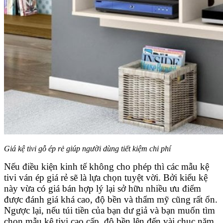
Giá kệ tivi gỗ ép rẻ giúp người dùng tiết kiệm chi phí
Nếu điều kiện kinh tế không cho phép thì các mẫu kệ
tivi ván ép giá rẻ sẽ là lựa chọn tuyệt vời. Bởi kiểu kệ
này vừa có giá bán hợp lý lại sở hữu nhiều ưu điểm
được đánh giá khá cao, độ bền và thẩm mỹ cũng rất ổn.
Ngược lại, nếu túi tiền của bạn dư giả và bạn muốn tìm
chọn mẫu kệ tivi cao cấp, độ bền lên đến vài chục năm