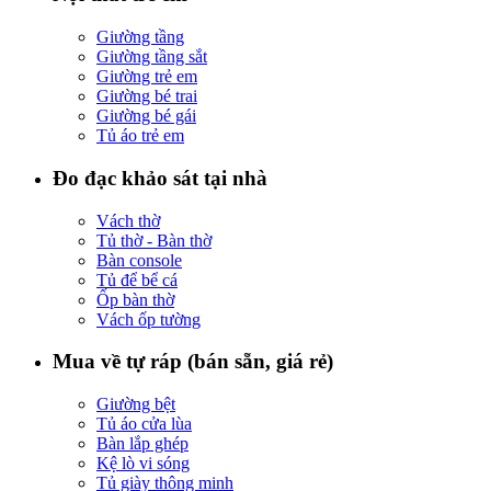
Giường tầng
Giường tầng sắt
Giường trẻ em
Giường bé trai
Giường bé gái
Tủ áo trẻ em
Đo đạc khảo sát tại nhà
Vách thờ
Tủ thờ - Bàn thờ
Bàn console
Tủ để bể cá
Ốp bàn thờ
Vách ốp tường
Mua về tự ráp (bán sẵn, giá rẻ)
Giường bệt
Tủ áo cửa lùa
Bàn lắp ghép
Kệ lò vi sóng
Tủ giày thông minh