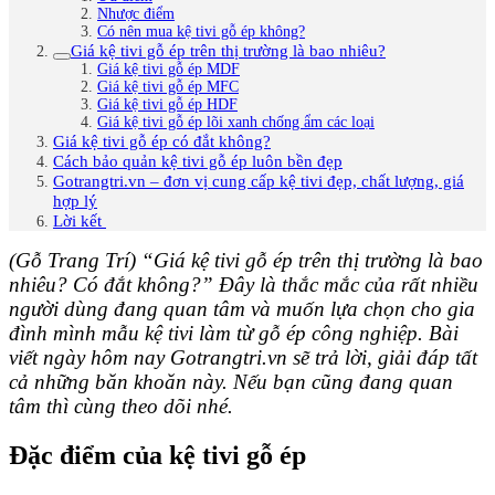
Nhược điểm
Có nên mua kệ tivi gỗ ép không?
Giá kệ tivi gỗ ép trên thị trường là bao nhiêu?
Giá kệ tivi gỗ ép MDF
Giá kệ tivi gỗ ép MFC
Giá kệ tivi gỗ ép HDF
Giá kệ tivi gỗ ép lõi xanh chống ẩm các loại
Giá kệ tivi gỗ ép có đắt không?
Cách bảo quản kệ tivi gỗ ép luôn bền đẹp
Gotrangtri.vn – đơn vị cung cấp kệ tivi đẹp, chất lượng, giá
hợp lý
Lời kết
(Gỗ Trang Trí) “Giá kệ tivi gỗ ép trên thị trường là bao
nhiêu? Có đắt không?” Đây là thắc mắc của rất nhiều
người dùng đang quan tâm và muốn lựa chọn cho gia
đình mình mẫu kệ tivi làm từ gỗ ép công nghiệp. Bài
viết ngày hôm nay Gotrangtri.vn sẽ trả lời, giải đáp tất
cả những băn khoăn này. Nếu bạn cũng đang quan
tâm thì cùng theo dõi nhé.
Đặc điểm của kệ tivi gỗ ép