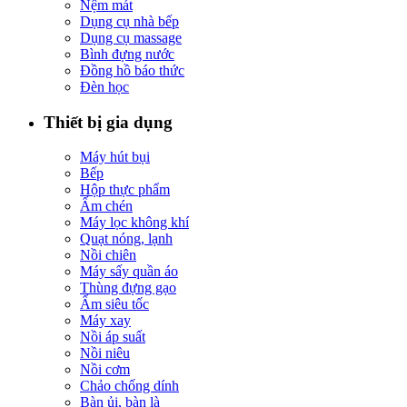
Nệm mát
Dụng cụ nhà bếp
Dụng cụ massage
Bình đựng nước
Đồng hồ báo thức
Đèn học
Thiết bị gia dụng
Máy hút bụi
Bếp
Hộp thực phẩm
Ấm chén
Máy lọc không khí
Quạt nóng, lạnh
Nồi chiên
Máy sấy quần áo
Thùng đựng gạo
Ấm siêu tốc
Máy xay
Nồi áp suất
Nồi niêu
Nồi cơm
Chảo chống dính
Bàn ủi, bàn là