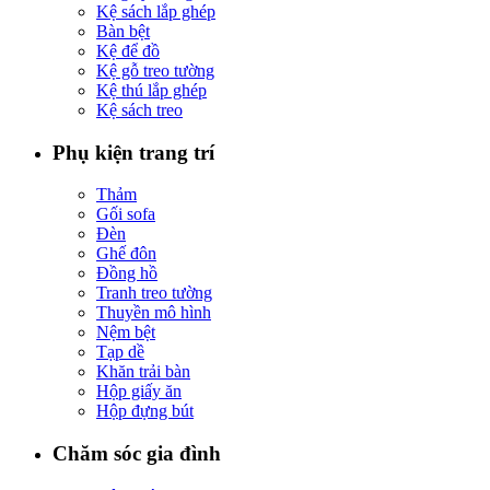
Kệ sách lắp ghép
Bàn bệt
Kệ để đồ
Kệ gỗ treo tường
Kệ thú lắp ghép
Kệ sách treo
Phụ kiện trang trí
Thảm
Gối sofa
Đèn
Ghế đôn
Đồng hồ
Tranh treo tường
Thuyền mô hình
Nệm bệt
Tạp dề
Khăn trải bàn
Hộp giấy ăn
Hộp đựng bút
Chăm sóc gia đình