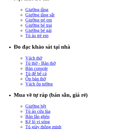
Giường tầng
Giường tầng sắt
Giường trẻ em
Giường bé trai
Giường bé gái
Tủ áo trẻ em
Đo đạc khảo sát tại nhà
Vách thờ
Tủ thờ - Bàn thờ
Bàn console
Tủ để bể cá
Ốp bàn thờ
Vách ốp tường
Mua về tự ráp (bán sẵn, giá rẻ)
Giường bệt
Tủ áo cửa lùa
Bàn lắp ghép
Kệ lò vi sóng
Tủ giày thông minh