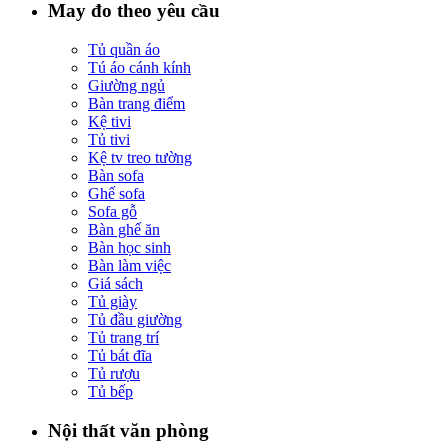
May đo theo yêu cầu
Tủ quần áo
Tú áo cánh kính
Giường ngủ
Bàn trang điểm
Kệ tivi
Tủ tivi
Kệ tv treo tường
Bàn sofa
Ghế sofa
Sofa gỗ
Bàn ghế ăn
Bàn học sinh
Bàn làm việc
Giá sách
Tủ giày
Tủ đầu giường
Tủ trang trí
Tủ bát đĩa
Tủ rượu
Tủ bếp
Nội thất văn phòng