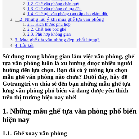
1.2. Ghế văn phòng chân quỳ
1.3. Ghế văn phòng có tựa đầu
1.4. Ghế tựa văn phòng cao cấp cho giám đốc
2. Những lưu ý khi mua ghế tựa văn phòng
2.1. Kích thước phù hợp
2.2. Chất liệu bọc ghế
2.3. Phù hợp không gian
3. Mua ghế tựa văn phòng đẹp, chất lượng?
4. Lời kết
Sử dụng trong không gian làm việc văn phòng, ghế
tựa văn phòng luôn là xu hướng được nhiều người
hướng đến lựa chọn. Bạn đã có ý tưởng lựa chọn
mẫu ghế văn phòng nào chưa? Dưới đây, hãy để
Gotrangtri.vn chia sẻ đến bạn những mẫu ghế tựa
lưng văn phòng phổ biến và đang được yêu thích
trên thị trường hiện nay nhé!
1. Những mẫu ghế tựa văn phòng phổ biến
hiện nay
1.1. Ghế xoay văn phòng