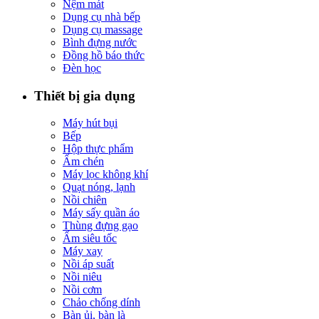
Nệm mát
Dụng cụ nhà bếp
Dụng cụ massage
Bình đựng nước
Đồng hồ báo thức
Đèn học
Thiết bị gia dụng
Máy hút bụi
Bếp
Hộp thực phẩm
Ấm chén
Máy lọc không khí
Quạt nóng, lạnh
Nồi chiên
Máy sấy quần áo
Thùng đựng gạo
Ấm siêu tốc
Máy xay
Nồi áp suất
Nồi niêu
Nồi cơm
Chảo chống dính
Bàn ủi, bàn là