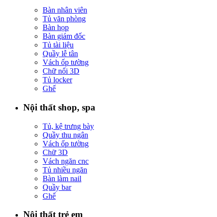
Bàn nhân viên
Tủ văn phòng
Bàn họp
Bàn giám đốc
Tủ tài liệu
Quầy lễ tân
Vách ốp tường
Chữ nổi 3D
Tủ locker
Ghế
Nội thất shop, spa
Tủ, kệ trưng bày
Quầy thu ngân
Vách ốp tường
Chữ 3D
Vách ngăn cnc
Tủ nhiều ngăn
Bàn làm nail
Quầy bar
Ghế
Nội thất trẻ em