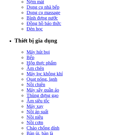
Nệm mát
Dụng cụ nhà bếp
Dụng cụ massage
Bình đựng nước
Đồng hồ báo thức
Đèn học
Thiết bị gia dụng
Máy hút bụi
Bếp
Hộp thực phẩm
Ấm chén
Máy lọc không khí
Quạt nóng, lạnh
Nồi chiên
Máy sấy quần áo
Thùng đựng gạo
Ấm siêu tốc
Máy xay
Nồi áp suất
Nồi niêu
Nồi cơm
Chảo chống dính
Bàn ủi, bàn là