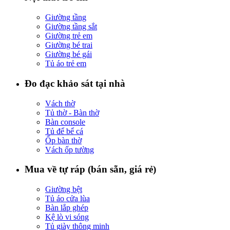
Giường tầng
Giường tầng sắt
Giường trẻ em
Giường bé trai
Giường bé gái
Tủ áo trẻ em
Đo đạc khảo sát tại nhà
Vách thờ
Tủ thờ - Bàn thờ
Bàn console
Tủ để bể cá
Ốp bàn thờ
Vách ốp tường
Mua về tự ráp (bán sẵn, giá rẻ)
Giường bệt
Tủ áo cửa lùa
Bàn lắp ghép
Kệ lò vi sóng
Tủ giày thông minh