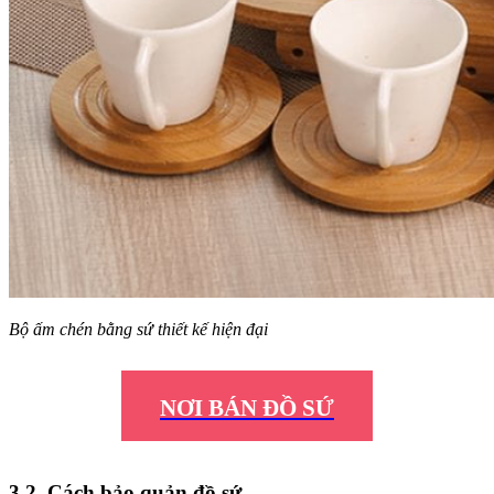
Bộ ấm chén bằng sứ thiết kế hiện đại
NƠI BÁN ĐỒ SỨ
3.2. Cách bảo quản đồ sứ