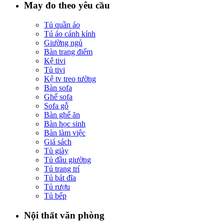
May đo theo yêu cầu
Tủ quần áo
Tú áo cánh kính
Giường ngủ
Bàn trang điểm
Kệ tivi
Tủ tivi
Kệ tv treo tường
Bàn sofa
Ghế sofa
Sofa gỗ
Bàn ghế ăn
Bàn học sinh
Bàn làm việc
Giá sách
Tủ giày
Tủ đầu giường
Tủ trang trí
Tủ bát đĩa
Tủ rượu
Tủ bếp
Nội thất văn phòng