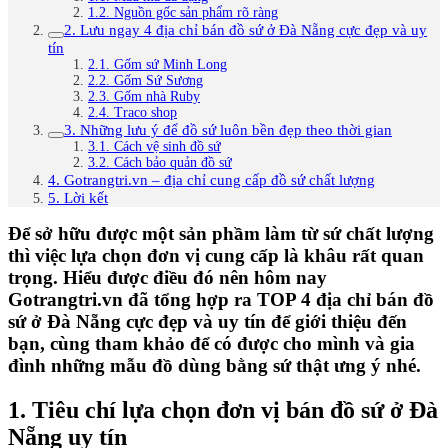
1.2. Nguồn gốc sản phẩm rõ ràng
2. Lưu ngay 4 địa chỉ bán đồ sứ ở Đà Nẵng cực đẹp và uy
tín
2.1. Gốm sứ Minh Long
2.2. Gốm Sứ Sương
2.3. Gốm nhà Ruby
2.4. Traco shop
3. Những lưu ý để đồ sứ luôn bền đẹp theo thời gian
3.1. Cách vệ sinh đồ sứ
3.2. Cách bảo quản đồ sứ
4. Gotrangtri.vn – địa chỉ cung cấp đồ sứ chất lượng
5. Lời kết
Để sở hữu được một sản phầm làm từ sứ chất lượng
thì việc lựa chọn đơn vị cung cấp là khâu rất quan
trọng. Hiểu được điều đó nên hôm nay
Gotrangtri.vn đã tổng hợp ra TOP 4 địa chỉ bán đồ
sứ ở Đà Nẵng cực đẹp và uy tín để giới thiệu đến
bạn, cùng tham khảo để có được cho mình và gia
đình những mẫu đồ dùng bằng sứ thật ưng ý nhé.
1. Tiêu chí lựa chọn đơn vị bán đồ sứ ở Đà
Nẵng uy tín