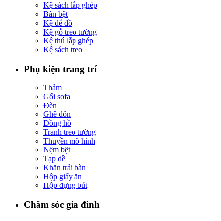
Kệ sách lắp ghép
Bàn bệt
Kệ để đồ
Kệ gỗ treo tường
Kệ thú lắp ghép
Kệ sách treo
Phụ kiện trang trí
Thảm
Gối sofa
Đèn
Ghế đôn
Đồng hồ
Tranh treo tường
Thuyền mô hình
Nệm bệt
Tạp dề
Khăn trải bàn
Hộp giấy ăn
Hộp đựng bút
Chăm sóc gia đình