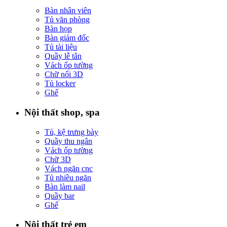
Bàn nhân viên
Tủ văn phòng
Bàn họp
Bàn giám đốc
Tủ tài liệu
Quầy lễ tân
Vách ốp tường
Chữ nổi 3D
Tủ locker
Ghế
Nội thất shop, spa
Tủ, kệ trưng bày
Quầy thu ngân
Vách ốp tường
Chữ 3D
Vách ngăn cnc
Tủ nhiều ngăn
Bàn làm nail
Quầy bar
Ghế
Nội thất trẻ em