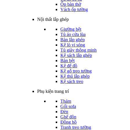
Ốp bàn thờ
Vách ốp tường
Nội thất lắp ghép
Giường bệt
Tủ áo cửa lùa
Bàn lắp ghép
Kệ lò vi sóng
Tủ giày thông minh
Kệ sách lắp ghép
Bàn bệt
Kệ để đồ
Kệ gỗ treo tường
Kệ thú lắp ghép
Kệ sách treo
Phụ kiện trang trí
Thảm
Gối sofa
Đèn
Ghế đôn
Đồng hồ
Tranh treo tường