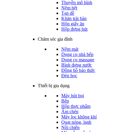
Thuyền mô hình
Nệm bệt
Tạp dề
Khăn trải bàn
Hộp giấy ăn
Hộp đựng bút
Chăm sóc gia đình
Nệm mát
Dụng cụ nhà bếp
Dụng cụ massage
Bình đựng nước
Đồng hồ báo thức
Đèn học
Thiết bị gia dụng
Máy hút bụi
Bếp
Hộp thực phẩm
Ấm chén
Máy lọc không khí
Quạt nóng, lạnh
Nồi chiên