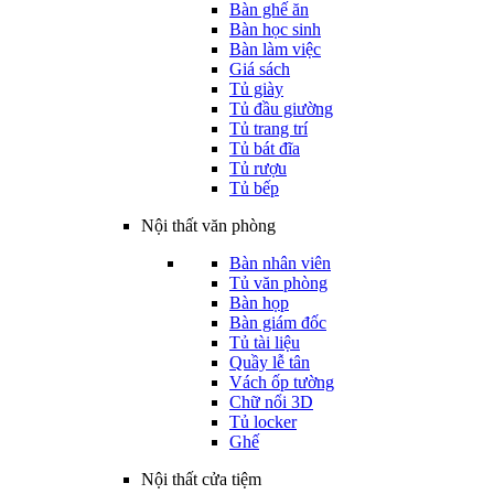
Bàn ghế ăn
Bàn học sinh
Bàn làm việc
Giá sách
Tủ giày
Tủ đầu giường
Tủ trang trí
Tủ bát đĩa
Tủ rượu
Tủ bếp
Nội thất văn phòng
Bàn nhân viên
Tủ văn phòng
Bàn họp
Bàn giám đốc
Tủ tài liệu
Quầy lễ tân
Vách ốp tường
Chữ nổi 3D
Tủ locker
Ghế
Nội thất cửa tiệm