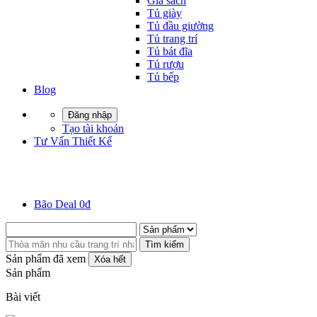
Giá sách
Tủ giày
Tủ đầu giường
Tủ trang trí
Tủ bát đĩa
Tủ rượu
Tủ bếp
Blog
Đăng nhập
Tạo tài khoản
Tư Vấn Thiết Kế
Bão Deal 0đ
Tìm kiếm
Sản phẩm đã xem
Xóa hết
Sản phẩm
Bài viết