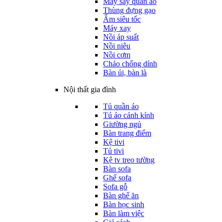
Máy sấy quần áo
Thùng đựng gạo
Ấm siêu tốc
Máy xay
Nồi áp suất
Nồi niêu
Nồi cơm
Chảo chống dính
Bàn ủi, bàn là
Nội thất gia đình
Tủ quần áo
Tú áo cánh kính
Giường ngủ
Bàn trang điểm
Kệ tivi
Tủ tivi
Kệ tv treo tường
Bàn sofa
Ghế sofa
Sofa gỗ
Bàn ghế ăn
Bàn học sinh
Bàn làm việc