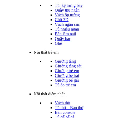
Tủ, kệ trưng bày
Quầy thu ngân
Vách ốp tường
Chữ 3D
Vách ngăn cnc
Tủ nhiều ngăn
Bàn làm nail
Quầy bar
Ghế
Nội thất trẻ em
Giường tầng
Giường tầng sắt
Giường trẻ em
Giường bé trai
Giường bé gái
Tủ áo trẻ em
Nội thất điểm nhấn
Vách thờ
Tủ thờ – Bàn thờ
Bàn console
Tủ để bể cá