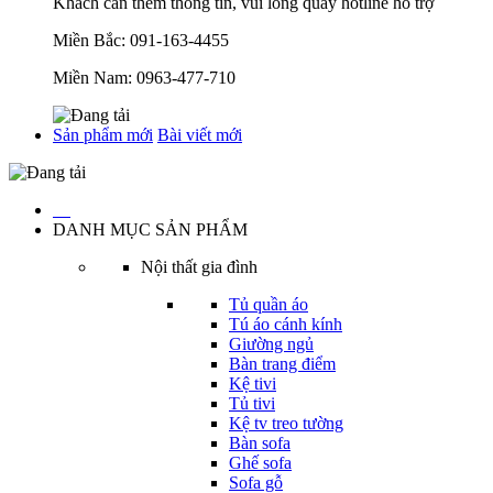
Khách cần thêm thông tin, vui lòng quay hotline hỗ trợ
Miền Bắc:
091-163-4455
Miền Nam:
0963-477-710
Sản phẩm mới
Bài viết mới
…
DANH MỤC SẢN PHẨM
Nội thất gia đình
Tủ quần áo
Tú áo cánh kính
Giường ngủ
Bàn trang điểm
Kệ tivi
Tủ tivi
Kệ tv treo tường
Bàn sofa
Ghế sofa
Sofa gỗ