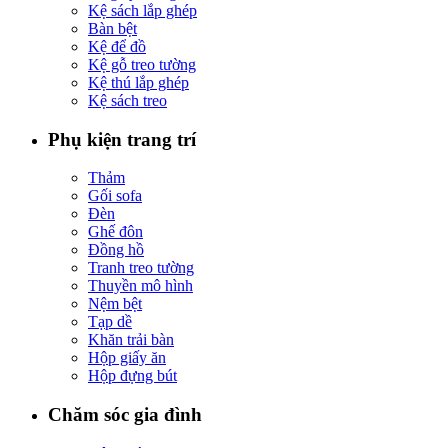
Kệ sách lắp ghép
Bàn bệt
Kệ để đồ
Kệ gỗ treo tường
Kệ thú lắp ghép
Kệ sách treo
Phụ kiện trang trí
Thảm
Gối sofa
Đèn
Ghế đôn
Đồng hồ
Tranh treo tường
Thuyền mô hình
Nệm bệt
Tạp dề
Khăn trải bàn
Hộp giấy ăn
Hộp đựng bút
Chăm sóc gia đình