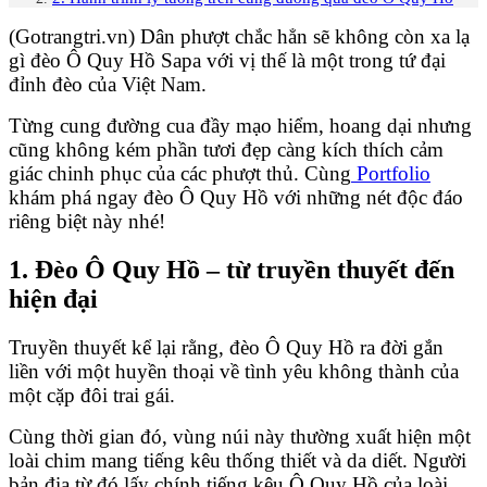
(Gotrangtri.vn) Dân phượt chắc hẳn sẽ không còn xa lạ
gì đèo Ô Quy Hồ Sapa với vị thế là một trong tứ đại
đỉnh đèo của Việt Nam.
Từng cung đường cua đầy mạo hiểm, hoang dại nhưng
cũng không kém phần tươi đẹp càng kích thích cảm
giác chinh phục của các phượt thủ. Cùng
Portfolio
khám phá ngay đèo Ô Quy Hồ với những nét độc đáo
riêng biệt này nhé!
1. Đèo Ô Quy Hồ – từ truyền thuyết đến
hiện đại
Truyền thuyết kể lại rằng, đèo Ô Quy Hồ ra đời gắn
liền với một huyền thoại về tình yêu không thành của
một cặp đôi trai gái.
Cùng thời gian đó, vùng núi này thường xuất hiện một
loài chim mang tiếng kêu thống thiết và da diết. Người
bản địa từ đó lấy chính tiếng kêu Ô Quy Hồ của loài