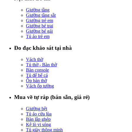
Giường tầng
Giường tầng sắt
Giường trẻ em
Giường bé trai
Giường bé gái
Tủ áo trẻ em
Đo đạc khảo sát tại nhà
Vách thờ
Tủ thờ - Bàn thờ
Bàn console
Tủ để bể cá
Ốp bàn thờ
Vách ốp tường
Mua về tự ráp (bán sẵn, giá rẻ)
Giường bệt
Tủ áo cửa lùa
Bàn lắp ghép
Kệ lò vi sóng
Tủ giày thông minh