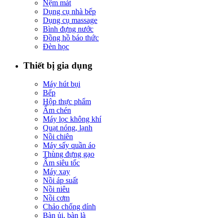
Nệm mát
Dụng cụ nhà bếp
Dụng cụ massage
Bình đựng nước
Đồng hồ báo thức
Đèn học
Thiết bị gia dụng
Máy hút bụi
Bếp
Hộp thực phẩm
Ấm chén
Máy lọc không khí
Quạt nóng, lạnh
Nồi chiên
Máy sấy quần áo
Thùng đựng gạo
Ấm siêu tốc
Máy xay
Nồi áp suất
Nồi niêu
Nồi cơm
Chảo chống dính
Bàn ủi, bàn là