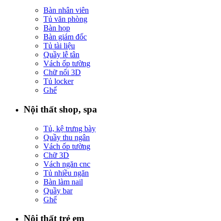
Bàn nhân viên
Tủ văn phòng
Bàn họp
Bàn giám đốc
Tủ tài liệu
Quầy lễ tân
Vách ốp tường
Chữ nổi 3D
Tủ locker
Ghế
Nội thất shop, spa
Tủ, kệ trưng bày
Quầy thu ngân
Vách ốp tường
Chữ 3D
Vách ngăn cnc
Tủ nhiều ngăn
Bàn làm nail
Quầy bar
Ghế
Nội thất trẻ em