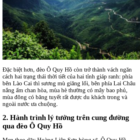
Đặc biệt hơn, đèo Ô Quy Hồ còn trở thành vách ngăn
cách hai trạng thái thời tiết của hai tỉnh giáp ranh: phía
bên Lào Cai thì sương mù giăng lối, bên phía Lai Châu
nắng ấm chan hòa, mùa hè thường có mây bao phủ,
mùa đông có băng tuyết rất được du khách trong và
ngoài nước ưa chuộng.
2. Hành trình lý tưởng trên cung đường
qua đèo Ô Quy Hồ
Men theo dãy Hoàng Liên Sơn hùng vĩ, Ô Quy Hồ