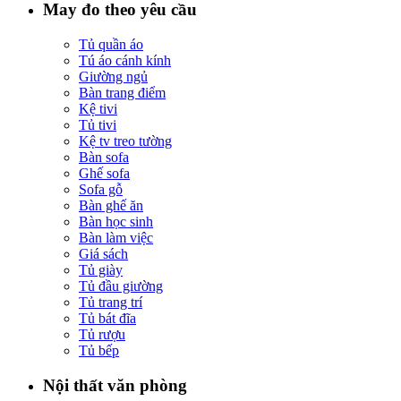
May đo theo yêu cầu
Tủ quần áo
Tú áo cánh kính
Giường ngủ
Bàn trang điểm
Kệ tivi
Tủ tivi
Kệ tv treo tường
Bàn sofa
Ghế sofa
Sofa gỗ
Bàn ghế ăn
Bàn học sinh
Bàn làm việc
Giá sách
Tủ giày
Tủ đầu giường
Tủ trang trí
Tủ bát đĩa
Tủ rượu
Tủ bếp
Nội thất văn phòng