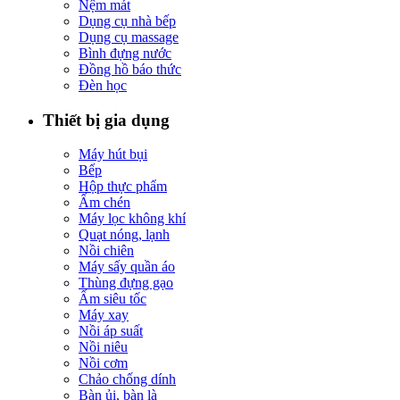
Nệm mát
Dụng cụ nhà bếp
Dụng cụ massage
Bình đựng nước
Đồng hồ báo thức
Đèn học
Thiết bị gia dụng
Máy hút bụi
Bếp
Hộp thực phẩm
Ấm chén
Máy lọc không khí
Quạt nóng, lạnh
Nồi chiên
Máy sấy quần áo
Thùng đựng gạo
Ấm siêu tốc
Máy xay
Nồi áp suất
Nồi niêu
Nồi cơm
Chảo chống dính
Bàn ủi, bàn là