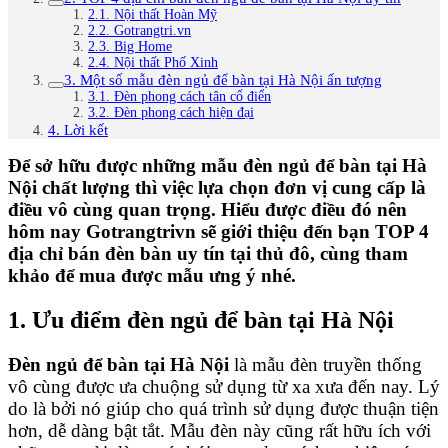
2.1. Nội thất Hoàn Mỹ
2.2. Gotrangtri.vn
2.3. Big Home
2.4. Nội thất Phố Xinh
3. Một số mẫu đèn ngủ để bàn tại Hà Nội ấn tượng
3.1. Đèn phong cách tân cổ điển
3.2. Đèn phong cách hiện đại
4. Lời kết
Để sở hữu được những mẫu đèn ngủ để bàn tại Hà
Nội chất lượng thì việc lựa chọn đơn vị cung cấp là
điều vô cùng quan trọng. Hiểu được điều đó nên
hôm nay Gotrangtrivn sẽ giới thiệu đến bạn TOP 4
địa chỉ bán đèn bàn uy tín tại thủ đô, cùng tham
khảo để mua được mẫu ưng ý nhé.
1. Ưu điểm đèn ngủ để bàn tại Hà Nội
Đèn ngủ để bàn tại Hà Nội
là mẫu đèn truyền thống
vô cùng được ưa chuộng sử dụng từ xa xưa đến nay. Lý
do là bởi nó giúp cho quá trình sử dụng được thuận tiện
hơn, dễ dàng bật tắt. Mẫu đèn này cũng rất hữu ích với