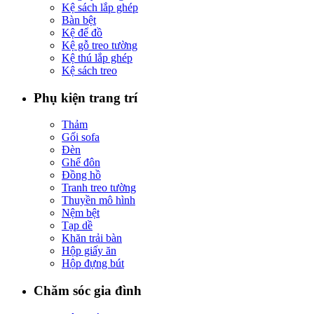
Kệ sách lắp ghép
Bàn bệt
Kệ để đồ
Kệ gỗ treo tường
Kệ thú lắp ghép
Kệ sách treo
Phụ kiện trang trí
Thảm
Gối sofa
Đèn
Ghế đôn
Đồng hồ
Tranh treo tường
Thuyền mô hình
Nệm bệt
Tạp dề
Khăn trải bàn
Hộp giấy ăn
Hộp đựng bút
Chăm sóc gia đình