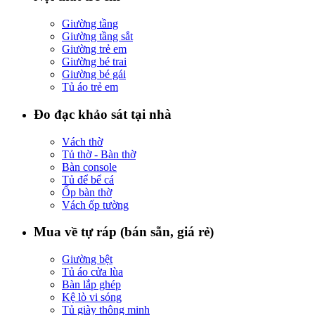
Giường tầng
Giường tầng sắt
Giường trẻ em
Giường bé trai
Giường bé gái
Tủ áo trẻ em
Đo đạc khảo sát tại nhà
Vách thờ
Tủ thờ - Bàn thờ
Bàn console
Tủ để bể cá
Ốp bàn thờ
Vách ốp tường
Mua về tự ráp (bán sẵn, giá rẻ)
Giường bệt
Tủ áo cửa lùa
Bàn lắp ghép
Kệ lò vi sóng
Tủ giày thông minh