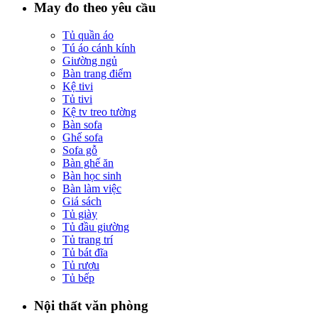
May đo theo yêu cầu
Tủ quần áo
Tú áo cánh kính
Giường ngủ
Bàn trang điểm
Kệ tivi
Tủ tivi
Kệ tv treo tường
Bàn sofa
Ghế sofa
Sofa gỗ
Bàn ghế ăn
Bàn học sinh
Bàn làm việc
Giá sách
Tủ giày
Tủ đầu giường
Tủ trang trí
Tủ bát đĩa
Tủ rượu
Tủ bếp
Nội thất văn phòng