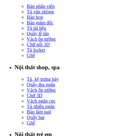
Bàn nhân viên
Tủ văn phòng
Bàn họp
Bàn giám đốc
Tủ tài liệu
Quầy lễ tân
Vách ốp tường
Chữ nổi 3D
Tủ locker
Ghế
Nội thất shop, spa
Tủ, kệ trưng bày
Quầy thu ngân
Vách ốp tường
Chữ 3D
Vách ngăn cnc
Tủ nhiều ngăn
Bàn làm nail
Quầy bar
Ghế
Nội thất trẻ em