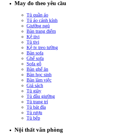
May đo theo yêu cầu
Tủ quần áo
Tú áo cánh kính
Giường ngủ
Bàn trang điểm
Kệ tivi
Tủ tivi
Kệ tv treo tường
Bàn sofa
Ghế sofa
Sofa gỗ
Bàn ghế ăn
Bàn học sinh
Bàn làm việc
Giá sách
Tủ giày
Tủ đầu giường
Tủ trang trí
Tủ bát đĩa
Tủ rượu
Tủ bếp
Nội thất văn phòng