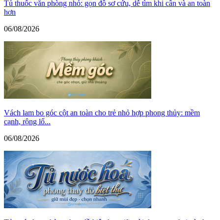
Tủ thuốc văn phòng nhỏ: gọn đồ sơ cứu, dễ tìm khi cần và an toàn
hơn
06/08/2026
Vách lam bo góc cột an toàn cho trẻ nhỏ hợp phong thủy: mềm
cạnh, rộng lố...
06/08/2026