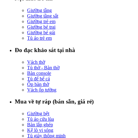
Giường tầng
Giường tầng sắt
Giường trẻ em
Giường bé trai
Giường bé gái
Tủ áo trẻ em
Đo đạc khảo sát tại nhà
Vách thờ
Tủ thờ - Bàn thờ
Bàn console
Tủ để bể cá
Ốp bàn thờ
Vách ốp tường
Mua về tự ráp (bán sẵn, giá rẻ)
Giường bệt
Tủ áo cửa lùa
Bàn lắp ghép
Kệ lò vi sóng
Tủ giày thông minh