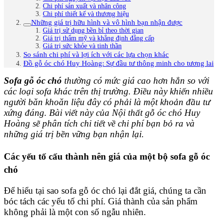
Chi phí sản xuất và nhân công
Chi phí thiết kế và thương hiệu
Những giá trị hữu hình và vô hình bạn nhận được
Giá trị sử dụng bền bỉ theo thời gian
Giá trị thẩm mỹ và khẳng định đẳng cấp
Giá trị sức khỏe và tinh thần
So sánh chi phí và lợi ích với các lựa chọn khác
Đồ gỗ óc chó Huy Hoàng: Sự đầu tư thông minh cho tương lai
Sofa gỗ óc chó
thường có mức giá cao hơn hẳn so với
các loại sofa khác trên thị trường. Điều này khiến nhiều
người băn khoăn liệu đây có phải là một khoản đầu tư
xứng đáng. Bài viết này của Nội thất gỗ óc chó Huy
Hoàng sẽ phân tích chi tiết về chi phí bạn bỏ ra và
những giá trị bền vững bạn nhận lại.
Các yếu tố cấu thành nên giá của một bộ sofa gỗ óc
chó
Để hiểu tại sao sofa gỗ óc chó lại đắt giá, chúng ta cần
bóc tách các yếu tố chi phí. Giá thành của sản phẩm
không phải là một con số ngẫu nhiên.