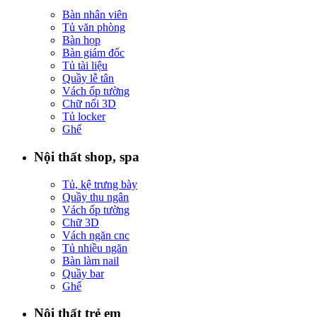
Bàn nhân viên
Tủ văn phòng
Bàn họp
Bàn giám đốc
Tủ tài liệu
Quầy lễ tân
Vách ốp tường
Chữ nổi 3D
Tủ locker
Ghế
Nội thất shop, spa
Tủ, kệ trưng bày
Quầy thu ngân
Vách ốp tường
Chữ 3D
Vách ngăn cnc
Tủ nhiều ngăn
Bàn làm nail
Quầy bar
Ghế
Nội thất trẻ em