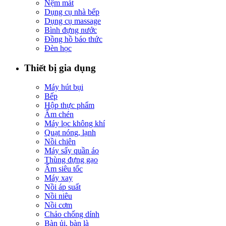
Nệm mát
Dụng cụ nhà bếp
Dụng cụ massage
Bình đựng nước
Đồng hồ báo thức
Đèn học
Thiết bị gia dụng
Máy hút bụi
Bếp
Hộp thực phẩm
Ấm chén
Máy lọc không khí
Quạt nóng, lạnh
Nồi chiên
Máy sấy quần áo
Thùng đựng gạo
Ấm siêu tốc
Máy xay
Nồi áp suất
Nồi niêu
Nồi cơm
Chảo chống dính
Bàn ủi, bàn là