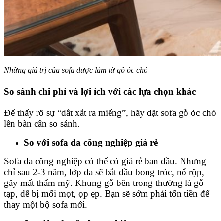
Những giá trị của sofa được làm từ gỗ óc chó
So sánh chi phí và lợi ích với các lựa chọn khác
Để thấy rõ sự “đắt xắt ra miếng”, hãy đặt sofa gỗ óc chó
lên bàn cân so sánh.
So với sofa da công nghiệp giá rẻ
Sofa da công nghiệp có thể có giá rẻ ban đầu. Nhưng
chỉ sau 2-3 năm, lớp da sẽ bắt đầu bong tróc, nổ rộp,
gây mất thẩm mỹ. Khung gỗ bên trong thường là gỗ
tạp, dễ bị mối mọt, ọp ẹp. Bạn sẽ sớm phải tốn tiền để
thay một bộ sofa mới.