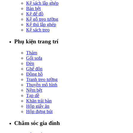
Kệ sách lắp ghép
Bàn bệt
Kệ để đồ
Kệ gỗ treo tường
Kệ thú lắp ghép
Kệ sách treo
Phụ kiện trang trí
Thảm
Gối sofa
Đèn
Ghế đôn
Đồng hồ
Tranh treo tường
Thuyền mô hình
Nệm bệt
Tạp dề
Khăn trải bàn
Hộp giấy ăn
Hộp đựng bút
Chăm sóc gia đình