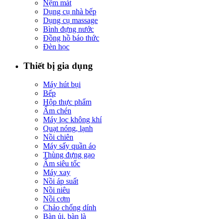
Nệm mát
Dụng cụ nhà bếp
Dụng cụ massage
Bình đựng nước
Đồng hồ báo thức
Đèn học
Thiết bị gia dụng
Máy hút bụi
Bếp
Hộp thực phẩm
Ấm chén
Máy lọc không khí
Quạt nóng, lạnh
Nồi chiên
Máy sấy quần áo
Thùng đựng gạo
Ấm siêu tốc
Máy xay
Nồi áp suất
Nồi niêu
Nồi cơm
Chảo chống dính
Bàn ủi, bàn là