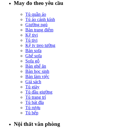
May đo theo yêu cầu
Tủ quần áo
Tú áo cánh kính
Giường ngủ
Bàn trang điểm
Kệ tivi
Tủ tivi
Kệ tv treo tường
Bàn sofa
Ghế sofa
Sofa gỗ
Bàn ghế ăn
Bàn học sinh
Bàn làm việc
Giá sách
Tủ giày
Tủ đầu giường
Tủ trang trí
Tủ bát đĩa
Tủ rượu
Tủ bếp
Nội thất văn phòng