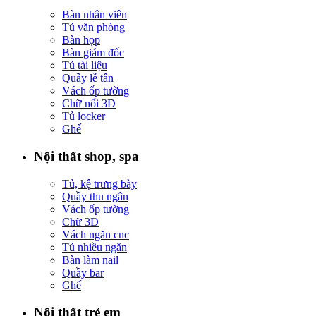
Bàn nhân viên
Tủ văn phòng
Bàn họp
Bàn giám đốc
Tủ tài liệu
Quầy lễ tân
Vách ốp tường
Chữ nổi 3D
Tủ locker
Ghế
Nội thất shop, spa
Tủ, kệ trưng bày
Quầy thu ngân
Vách ốp tường
Chữ 3D
Vách ngăn cnc
Tủ nhiều ngăn
Bàn làm nail
Quầy bar
Ghế
Nội thất trẻ em