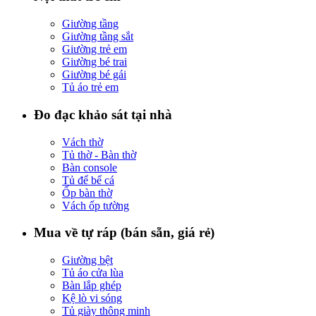
Giường tầng
Giường tầng sắt
Giường trẻ em
Giường bé trai
Giường bé gái
Tủ áo trẻ em
Đo đạc khảo sát tại nhà
Vách thờ
Tủ thờ - Bàn thờ
Bàn console
Tủ để bể cá
Ốp bàn thờ
Vách ốp tường
Mua về tự ráp (bán sẵn, giá rẻ)
Giường bệt
Tủ áo cửa lùa
Bàn lắp ghép
Kệ lò vi sóng
Tủ giày thông minh