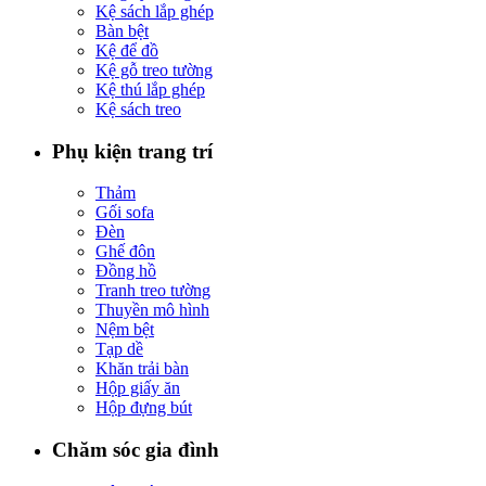
Kệ sách lắp ghép
Bàn bệt
Kệ để đồ
Kệ gỗ treo tường
Kệ thú lắp ghép
Kệ sách treo
Phụ kiện trang trí
Thảm
Gối sofa
Đèn
Ghế đôn
Đồng hồ
Tranh treo tường
Thuyền mô hình
Nệm bệt
Tạp dề
Khăn trải bàn
Hộp giấy ăn
Hộp đựng bút
Chăm sóc gia đình