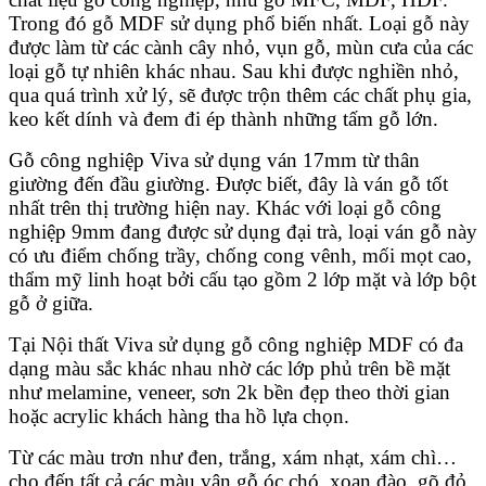
Trong đó gỗ MDF sử dụng phổ biến nhất. Loại gỗ này
được làm từ các cành cây nhỏ, vụn gỗ, mùn cưa của các
loại gỗ tự nhiên khác nhau. Sau khi được nghiền nhỏ,
qua quá trình xử lý, sẽ được trộn thêm các chất phụ gia,
keo kết dính và đem đi ép thành những tấm gỗ lớn.
Gỗ công nghiệp Viva sử dụng ván 17mm từ thân
giường đến đầu giường. Được biết, đây là ván gỗ tốt
nhất trên thị trường hiện nay. Khác với loại gỗ công
nghiệp 9mm đang được sử dụng đại trà, loại ván gỗ này
có ưu điểm chống trầy, chống cong vênh, mối mọt cao,
thẩm mỹ linh hoạt bởi cấu tạo gồm 2 lớp mặt và lớp bột
gỗ ở giữa.
Tại Nội thất Viva sử dụng gỗ công nghiệp MDF có đa
dạng màu sắc khác nhau nhờ các lớp phủ trên bề mặt
như melamine, veneer, sơn 2k bền đẹp theo thời gian
hoặc acrylic khách hàng tha hồ lựa chọn.
Từ các màu trơn như đen, trắng, xám nhạt, xám chì…
cho đến tất cả các màu vân gỗ óc chó, xoan đào, gõ đỏ,