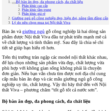
Bộ bàn ăn đẹp, đa phong cách, đa chất liệu
Phân khúc cao cấp
Phân khúc tầm trung
Phân khúc giá rẻ
Giường ngủ gỗ công nghiệp đẹp, hiện đại, nâng tầm đẳng cấp
Lý do nên chọn mua tại Nội thất Viva
Bàn ăn và
giường ngủ
gỗ công nghiệp là hai dòng sản
phẩm được Nội thất Viva đầu tư phát triển mạnh mẽ cả
về chất lượng và tính thẩm mỹ. Sau đây là chia sẻ chi
tiết sẽ giúp bạn hiểu rõ hơn.
Trên thị trường tràn ngập các model nội thất khác nhau,
để lựa chọn những sản phẩm vừa đẹp, chất lượng vừa
phù hợp với không gian sống không phải là chuyện
đơn giản. Nếu bạn vẫn chưa tìm được nơi địa chỉ cung
cấp mẫu bàn ăn đẹp và các mẫu giường ngủ gỗ công
nghiệp uy tín, chất lượng. Vậy thì hãy thử đến với Nội
thất Viva – phương châm “tốt gỗ tốt cả nước sơn”.
Bộ bàn ăn đẹp, đa phong cách, đa chất liệu