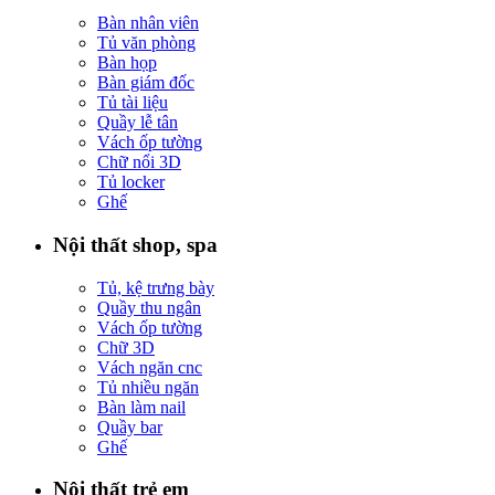
Bàn nhân viên
Tủ văn phòng
Bàn họp
Bàn giám đốc
Tủ tài liệu
Quầy lễ tân
Vách ốp tường
Chữ nổi 3D
Tủ locker
Ghế
Nội thất shop, spa
Tủ, kệ trưng bày
Quầy thu ngân
Vách ốp tường
Chữ 3D
Vách ngăn cnc
Tủ nhiều ngăn
Bàn làm nail
Quầy bar
Ghế
Nội thất trẻ em