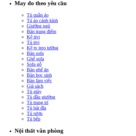
May đo theo yêu cầu
Tủ quần áo
Tú áo cánh kính
Giường ngủ
Bàn trang điểm
Kệ tivi
Tủ tivi
Kệ tv treo tường
Bàn sofa
Ghế sofa
Sofa gỗ
Bàn ghế ăn
Bàn học sinh
Bàn làm việc
Giá sách
Tủ giày
Tủ đầu giường
Tủ trang trí
Tủ bát đĩa
Tủ rượu
Tủ bếp
Nội thất văn phòng