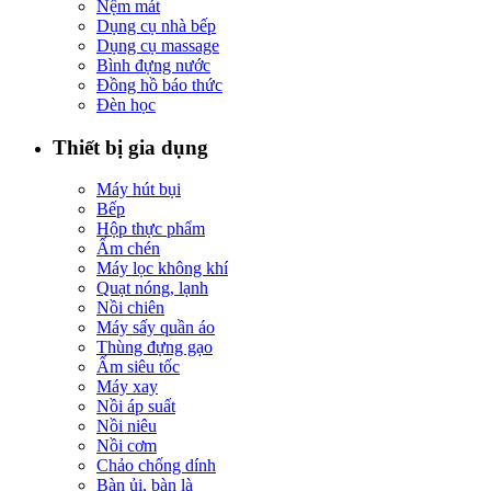
Nệm mát
Dụng cụ nhà bếp
Dụng cụ massage
Bình đựng nước
Đồng hồ báo thức
Đèn học
Thiết bị gia dụng
Máy hút bụi
Bếp
Hộp thực phẩm
Ấm chén
Máy lọc không khí
Quạt nóng, lạnh
Nồi chiên
Máy sấy quần áo
Thùng đựng gạo
Ấm siêu tốc
Máy xay
Nồi áp suất
Nồi niêu
Nồi cơm
Chảo chống dính
Bàn ủi, bàn là