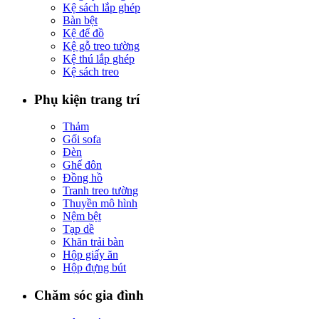
Kệ sách lắp ghép
Bàn bệt
Kệ để đồ
Kệ gỗ treo tường
Kệ thú lắp ghép
Kệ sách treo
Phụ kiện trang trí
Thảm
Gối sofa
Đèn
Ghế đôn
Đồng hồ
Tranh treo tường
Thuyền mô hình
Nệm bệt
Tạp dề
Khăn trải bàn
Hộp giấy ăn
Hộp đựng bút
Chăm sóc gia đình