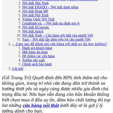
Nội thất Nhà Xinh
Nội thất ERADO – Nội thất danh tiếng
Nội thất Hoàn Mỹ
Nội thất Phố Xinh
Vương Quốc Nội Thất
Golathanh.vn – Nội thất gia đình giá rẻ
Nội thất AConcept
Nội thất AmiA
Nội thất Xinh – Cửa hàng nội thất của người Việt
Yapi – Nội thất lắp ghép tiện lợi cho người Việt
Làm sao để đánh giá cửa hàng nội thất uy tín hay không?
Đánh giá khách hàng
Mặt hàng đa dạng
Hệ thống các cửa hàng
Xưởng sản xuất
Chính sách bảo hành
Lời kết
(Gỗ Trang Trí) Quyết định đến 80% tính thẩm mỹ cho
không gian, trang trí nhà cửa đang dần trở thành xu
hướng thiết yếu và ngày càng được nhiều gia đình chú
trọng đầu tư. Nếu bạn vẫn đang còn băn khoăn không
biết chọn mua ở đâu uy tín, đảm bảo chất lượng thì top
list những
cửa hàng nội thất
dưới đây sẽ là gợi ý lý
tưởng dành cho bạn.