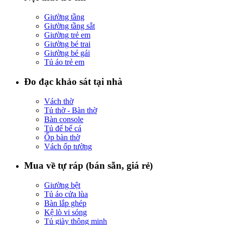
Giường tầng
Giường tầng sắt
Giường trẻ em
Giường bé trai
Giường bé gái
Tủ áo trẻ em
Đo đạc khảo sát tại nhà
Vách thờ
Tủ thờ - Bàn thờ
Bàn console
Tủ để bể cá
Ốp bàn thờ
Vách ốp tường
Mua về tự ráp (bán sẵn, giá rẻ)
Giường bệt
Tủ áo cửa lùa
Bàn lắp ghép
Kệ lò vi sóng
Tủ giày thông minh