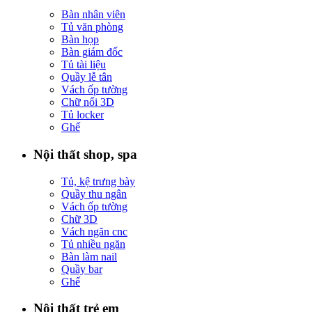
Bàn nhân viên
Tủ văn phòng
Bàn họp
Bàn giám đốc
Tủ tài liệu
Quầy lễ tân
Vách ốp tường
Chữ nổi 3D
Tủ locker
Ghế
Nội thất shop, spa
Tủ, kệ trưng bày
Quầy thu ngân
Vách ốp tường
Chữ 3D
Vách ngăn cnc
Tủ nhiều ngăn
Bàn làm nail
Quầy bar
Ghế
Nội thất trẻ em