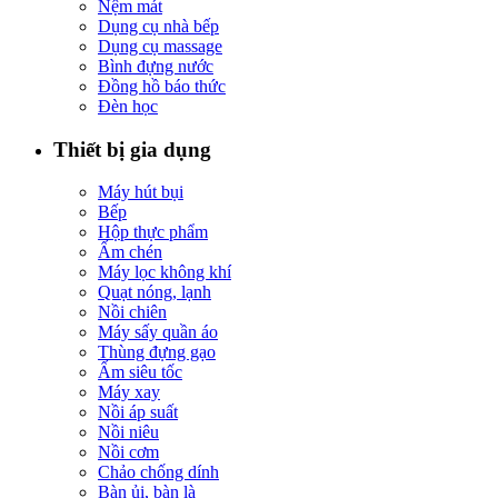
Nệm mát
Dụng cụ nhà bếp
Dụng cụ massage
Bình đựng nước
Đồng hồ báo thức
Đèn học
Thiết bị gia dụng
Máy hút bụi
Bếp
Hộp thực phẩm
Ấm chén
Máy lọc không khí
Quạt nóng, lạnh
Nồi chiên
Máy sấy quần áo
Thùng đựng gạo
Ấm siêu tốc
Máy xay
Nồi áp suất
Nồi niêu
Nồi cơm
Chảo chống dính
Bàn ủi, bàn là