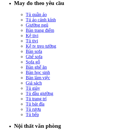
May đo theo yêu cầu
Tủ quần áo
Tú áo cánh kính
Giường ngủ
Bàn trang điểm
Kệ tivi
Tủ tivi
Kệ tv treo tường
Bàn sofa
Ghế sofa
Sofa gỗ
Bàn ghế ăn
Bàn học sinh
Bàn làm việc
Giá sách
Tủ giày
Tủ đầu giường
Tủ trang trí
Tủ bát đĩa
Tủ rượu
Tủ bếp
Nội thất văn phòng