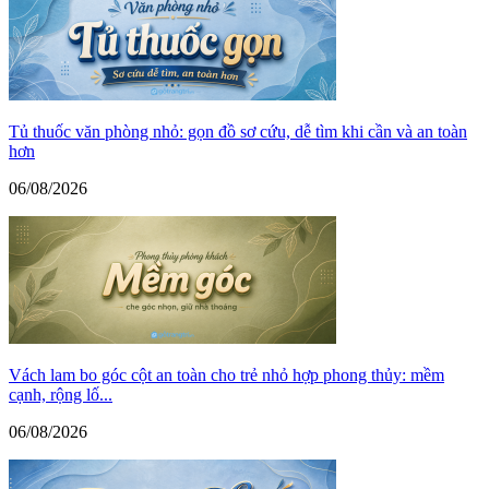
Tủ thuốc văn phòng nhỏ: gọn đồ sơ cứu, dễ tìm khi cần và an toàn
hơn
06/08/2026
Vách lam bo góc cột an toàn cho trẻ nhỏ hợp phong thủy: mềm
cạnh, rộng lố...
06/08/2026