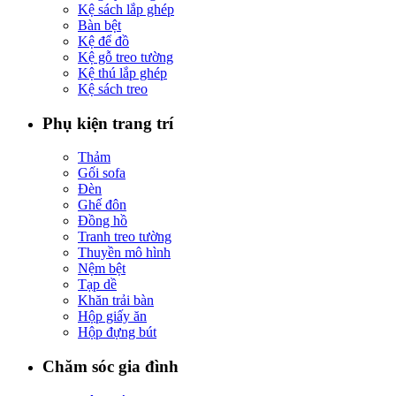
Kệ sách lắp ghép
Bàn bệt
Kệ để đồ
Kệ gỗ treo tường
Kệ thú lắp ghép
Kệ sách treo
Phụ kiện trang trí
Thảm
Gối sofa
Đèn
Ghế đôn
Đồng hồ
Tranh treo tường
Thuyền mô hình
Nệm bệt
Tạp dề
Khăn trải bàn
Hộp giấy ăn
Hộp đựng bút
Chăm sóc gia đình