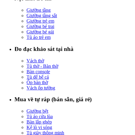
Giường tầng
Giường tầng sắt
Giường trẻ em
Giường bé trai
Giường bé gái
Tủ áo trẻ em
Đo đạc khảo sát tại nhà
Vách thờ
Tủ thờ - Bàn thờ
Bàn console
Tủ để bể cá
Ốp bàn thờ
Vách ốp tường
Mua về tự ráp (bán sẵn, giá rẻ)
Giường bệt
Tủ áo cửa lùa
Bàn lắp ghép
Kệ lò vi sóng
Tủ giày thông minh