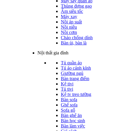
Máy sấy quần áo
Thùng đựng gạo
Ấm siêu tốc
Máy xay
Nồi áp suất
Nồi niêu
Nồi cơm
Chảo chống dính
Bàn ủi, bàn là
Nội thất gia đình
Tủ quần áo
Tú áo cánh kính
Giường ngủ
Bàn trang điểm
Kệ tivi
Tủ tivi
Kệ tv treo tường
Bàn sofa
Ghế sofa
Sofa gỗ
Bàn ghế ăn
Bàn học sinh
Bàn làm việc