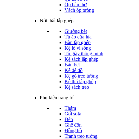
Ốp bàn thờ
Vách ốp tường
Nội thất lắp ghép
Giường bệt
Tủ áo cửa lùa
Bàn lắp ghép
Kệ lò vi sóng
Tủ giày thông minh
Kệ sách lắp ghép
Bàn bệt
Kệ để đồ
Kệ gỗ treo tường
Kệ thú lắp ghép
Kệ sách treo
Phụ kiện trang trí
Thảm
Gối sofa
Đèn
Ghế đôn
Đồng hồ
Tranh treo tường