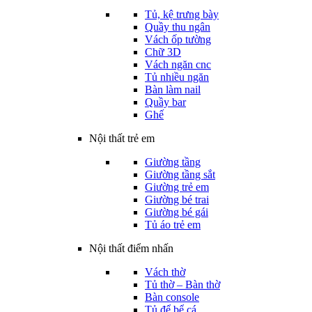
Tủ, kệ trưng bày
Quầy thu ngân
Vách ốp tường
Chữ 3D
Vách ngăn cnc
Tủ nhiều ngăn
Bàn làm nail
Quầy bar
Ghế
Nội thất trẻ em
Giường tầng
Giường tầng sắt
Giường trẻ em
Giường bé trai
Giường bé gái
Tủ áo trẻ em
Nội thất điểm nhấn
Vách thờ
Tủ thờ – Bàn thờ
Bàn console
Tủ để bể cá