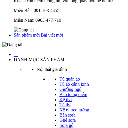
Khách cần thêm thông tin, vui lòng quay hotline hỗ trợ
Miền Bắc:
091-163-4455
Miền Nam:
0963-477-710
Sản phẩm mới
Bài viết mới
…
DANH MỤC SẢN PHẨM
Nội thất gia đình
Tủ quần áo
Tú áo cánh kính
Giường ngủ
Bàn trang điểm
Kệ tivi
Tủ tivi
Kệ tv treo tường
Bàn sofa
Ghế sofa
Sofa gỗ