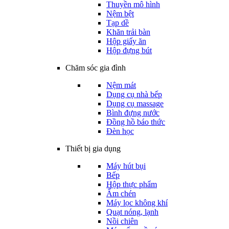
Thuyền mô hình
Nệm bệt
Tạp dề
Khăn trải bàn
Hộp giấy ăn
Hộp đựng bút
Chăm sóc gia đình
Nệm mát
Dụng cụ nhà bếp
Dụng cụ massage
Bình đựng nước
Đồng hồ báo thức
Đèn học
Thiết bị gia dụng
Máy hút bụi
Bếp
Hộp thực phẩm
Ấm chén
Máy lọc không khí
Quạt nóng, lạnh
Nồi chiên