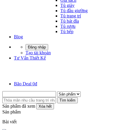
Giá sách
Tủ giày
Tủ đầu giường
Tủ trang trí
Tủ bát đĩa
Tủ rượu
Tủ bếp
Blog
Đăng nhập
Tạo tài khoản
Tư Vấn Thiết Kế
Bão Deal 0đ
Tìm kiếm
Sản phẩm đã xem
Xóa hết
Sản phẩm
Bài viết