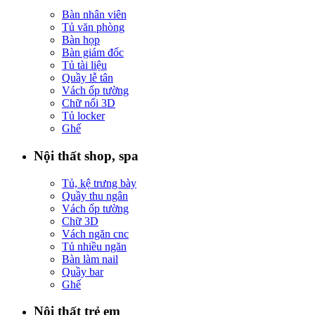
Bàn nhân viên
Tủ văn phòng
Bàn họp
Bàn giám đốc
Tủ tài liệu
Quầy lễ tân
Vách ốp tường
Chữ nổi 3D
Tủ locker
Ghế
Nội thất shop, spa
Tủ, kệ trưng bày
Quầy thu ngân
Vách ốp tường
Chữ 3D
Vách ngăn cnc
Tủ nhiều ngăn
Bàn làm nail
Quầy bar
Ghế
Nội thất trẻ em