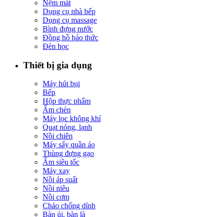
Nệm mát
Dụng cụ nhà bếp
Dụng cụ massage
Bình đựng nước
Đồng hồ báo thức
Đèn học
Thiết bị gia dụng
Máy hút bụi
Bếp
Hộp thực phẩm
Ấm chén
Máy lọc không khí
Quạt nóng, lạnh
Nồi chiên
Máy sấy quần áo
Thùng đựng gạo
Ấm siêu tốc
Máy xay
Nồi áp suất
Nồi niêu
Nồi cơm
Chảo chống dính
Bàn ủi, bàn là