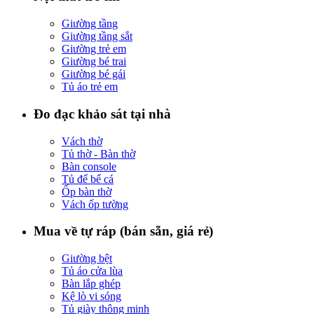
Giường tầng
Giường tầng sắt
Giường trẻ em
Giường bé trai
Giường bé gái
Tủ áo trẻ em
Đo đạc khảo sát tại nhà
Vách thờ
Tủ thờ - Bàn thờ
Bàn console
Tủ để bể cá
Ốp bàn thờ
Vách ốp tường
Mua về tự ráp (bán sẵn, giá rẻ)
Giường bệt
Tủ áo cửa lùa
Bàn lắp ghép
Kệ lò vi sóng
Tủ giày thông minh