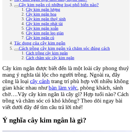
Cây kim ngân có những loại phổ biến nào?
Cây kim ngân lượng
Cây kim ngân hoa
Cây kim ngân thuỷ sinh
Cây kim ngân phát tài
Cây kim ngân xoắn
Cây kim ngân leo giàn
Cây kim ngân củ
Tác dụng của cây kim ngân
Cách trồng cây kim ngân và chăm sóc đúng cách
Cách trồng cây kim ngân
Cách chăm sóc cây kim ngân
Cây kim ngân được biết đến là một loài cây phong thuỷ
mang ý nghĩa tài lộc cho người trồng. Ngoài ra, đây
cũng là loại
cây cảnh
trang trí phù hợp với nhiều không
gian khác nhau như
bàn làm việc
, phòng khách, sảnh
chờ….Vậy cây kim ngân là cây gì? Hợp tuổi nào? Cách
trồng và chăm sóc có khó không? Theo dõi ngay bài
viết dưới đây để tìm câu trả lời nhé!
Ý nghĩa cây kim ngân là gì?