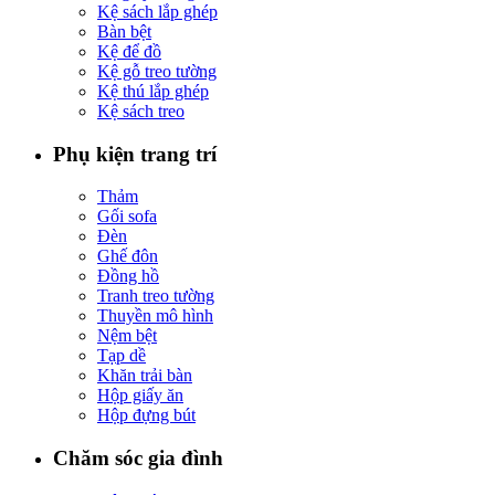
Kệ sách lắp ghép
Bàn bệt
Kệ để đồ
Kệ gỗ treo tường
Kệ thú lắp ghép
Kệ sách treo
Phụ kiện trang trí
Thảm
Gối sofa
Đèn
Ghế đôn
Đồng hồ
Tranh treo tường
Thuyền mô hình
Nệm bệt
Tạp dề
Khăn trải bàn
Hộp giấy ăn
Hộp đựng bút
Chăm sóc gia đình