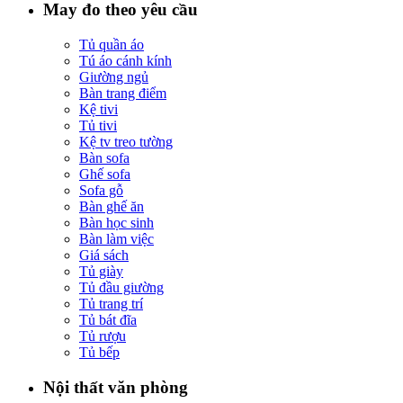
May đo theo yêu cầu
Tủ quần áo
Tú áo cánh kính
Giường ngủ
Bàn trang điểm
Kệ tivi
Tủ tivi
Kệ tv treo tường
Bàn sofa
Ghế sofa
Sofa gỗ
Bàn ghế ăn
Bàn học sinh
Bàn làm việc
Giá sách
Tủ giày
Tủ đầu giường
Tủ trang trí
Tủ bát đĩa
Tủ rượu
Tủ bếp
Nội thất văn phòng