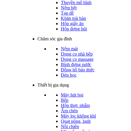
Thuyền mô hình
Nệm bệt
Tạp dề
Khăn trải bàn
Hộp giấy ăn
Hộp đựng bút
Chăm sóc gia đình
Nệm mát
Dụng cụ nhà bếp
Dụng cụ massage
Bình đựng nước
Đồng hồ báo thức
Đèn học
Thiết bị gia dụng
Máy hút bụi
Bếp
Hộp thực phẩm
Ấm chén
Máy lọc không khí
Quạt nóng, lạnh
Nồi chiên