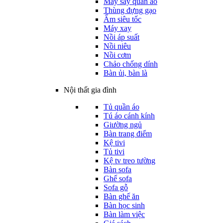
Máy sấy quần áo
Thùng đựng gạo
Ấm siêu tốc
Máy xay
Nồi áp suất
Nồi niêu
Nồi cơm
Chảo chống dính
Bàn ủi, bàn là
Nội thất gia đình
Tủ quần áo
Tú áo cánh kính
Giường ngủ
Bàn trang điểm
Kệ tivi
Tủ tivi
Kệ tv treo tường
Bàn sofa
Ghế sofa
Sofa gỗ
Bàn ghế ăn
Bàn học sinh
Bàn làm việc