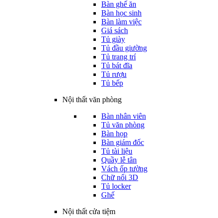
Bàn ghế ăn
Bàn học sinh
Bàn làm việc
Giá sách
Tủ giày
Tủ đầu giường
Tủ trang trí
Tủ bát đĩa
Tủ rượu
Tủ bếp
Nội thất văn phòng
Bàn nhân viên
Tủ văn phòng
Bàn họp
Bàn giám đốc
Tủ tài liệu
Quầy lễ tân
Vách ốp tường
Chữ nổi 3D
Tủ locker
Ghế
Nội thất cửa tiệm