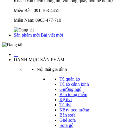
Khách cần thêm thông tin, vui lòng quay hotline hỗ trợ
Miền Bắc:
091-163-4455
Miền Nam:
0963-477-710
Sản phẩm mới
Bài viết mới
…
DANH MỤC SẢN PHẨM
Nội thất gia đình
Tủ quần áo
Tú áo cánh kính
Giường ngủ
Bàn trang điểm
Kệ tivi
Tủ tivi
Kệ tv treo tường
Bàn sofa
Ghế sofa
Sofa gỗ