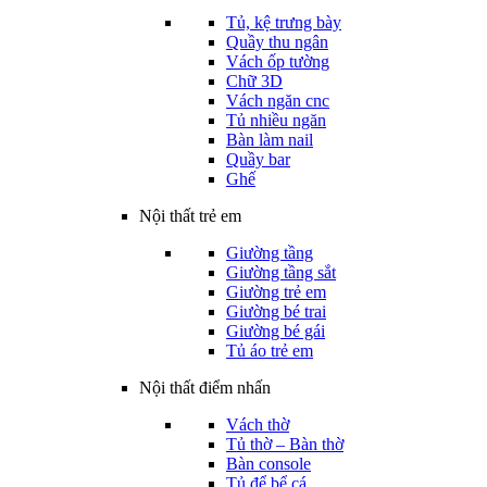
Tủ, kệ trưng bày
Quầy thu ngân
Vách ốp tường
Chữ 3D
Vách ngăn cnc
Tủ nhiều ngăn
Bàn làm nail
Quầy bar
Ghế
Nội thất trẻ em
Giường tầng
Giường tầng sắt
Giường trẻ em
Giường bé trai
Giường bé gái
Tủ áo trẻ em
Nội thất điểm nhấn
Vách thờ
Tủ thờ – Bàn thờ
Bàn console
Tủ để bể cá