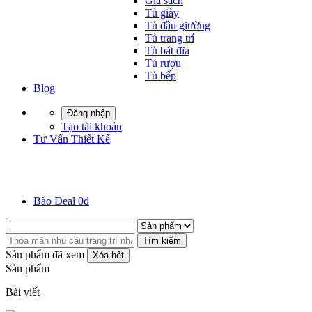
Giá sách
Tủ giày
Tủ đầu giường
Tủ trang trí
Tủ bát đĩa
Tủ rượu
Tủ bếp
Blog
Đăng nhập
Tạo tài khoản
Tư Vấn Thiết Kế
Bão Deal 0đ
Tìm kiếm
Sản phẩm đã xem
Xóa hết
Sản phẩm
Bài viết