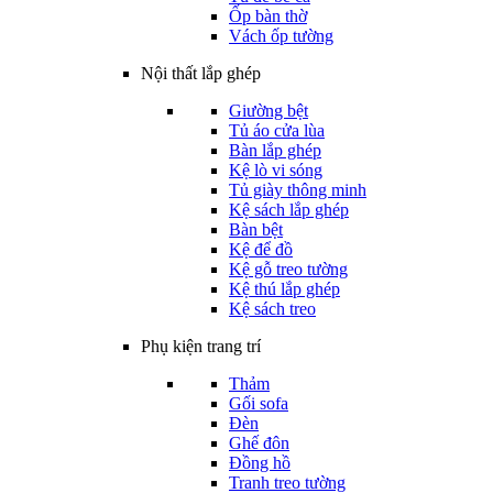
Ốp bàn thờ
Vách ốp tường
Nội thất lắp ghép
Giường bệt
Tủ áo cửa lùa
Bàn lắp ghép
Kệ lò vi sóng
Tủ giày thông minh
Kệ sách lắp ghép
Bàn bệt
Kệ để đồ
Kệ gỗ treo tường
Kệ thú lắp ghép
Kệ sách treo
Phụ kiện trang trí
Thảm
Gối sofa
Đèn
Ghế đôn
Đồng hồ
Tranh treo tường