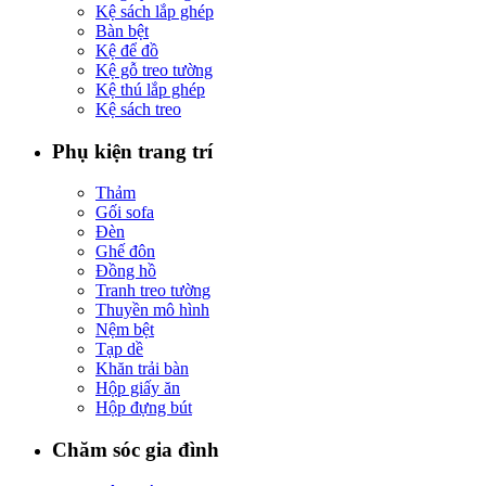
Kệ sách lắp ghép
Bàn bệt
Kệ để đồ
Kệ gỗ treo tường
Kệ thú lắp ghép
Kệ sách treo
Phụ kiện trang trí
Thảm
Gối sofa
Đèn
Ghế đôn
Đồng hồ
Tranh treo tường
Thuyền mô hình
Nệm bệt
Tạp dề
Khăn trải bàn
Hộp giấy ăn
Hộp đựng bút
Chăm sóc gia đình