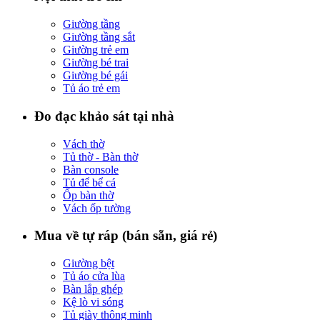
Giường tầng
Giường tầng sắt
Giường trẻ em
Giường bé trai
Giường bé gái
Tủ áo trẻ em
Đo đạc khảo sát tại nhà
Vách thờ
Tủ thờ - Bàn thờ
Bàn console
Tủ để bể cá
Ốp bàn thờ
Vách ốp tường
Mua về tự ráp (bán sẵn, giá rẻ)
Giường bệt
Tủ áo cửa lùa
Bàn lắp ghép
Kệ lò vi sóng
Tủ giày thông minh