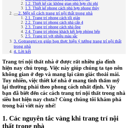
1.2. Thiết kế các không gian phù hợp chi phí
1.3. Thiết kế phong cách phù hợp phong thủy
2. Một số cách trang trí nội thất trong nhà
2.1. Trang trí phong cách tối giản
2.2. Trang trí phong cách nhà cấp 4
2.3. Trang trí phong cách nhà ống
2.4. Trang trí phòng khách kết hợp phòng bếp
2.5. Trang trí với nhiều màu sắc
3. Gotrangtri.vn giúp bạn thực hiện ý tưởng trang trí nội thất
trong nhà
4. Lời kết
Trang trí nội thất nhà ở được rất nhiều gia đình
hiện nay chú trọng. Việc này giúp chúng ta tạo nên
không gian ở đẹp và mang lại cảm giác thoải mái.
Tuy nhiên, việc thiết kế nhà ở mang tính thẩm mỹ
lại thường phải theo phong cách nhất định. Vậy
bạn đã biết đến các cách trang trí nội thất trong nhà
siêu hot hiện nay chưa? Cùng chúng tôi khám phá
trong bài viết này nhé!
1. Các nguyên tắc vàng khi trang trí nội
thất trong nhà