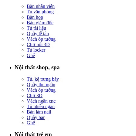
Bàn nhân viên
Tủ văn phòng
Bàn họp
Bàn giám đốc
Tủ tài liệu
Quầy lễ tân
Vách ốp tường
Chữ nổi 3D
Tủ locker
Ghế
Nội thất shop, spa
Tủ, kệ trưng bày
Quầy thu ngân
Vách ốp tường
Chữ 3D
Vách ngăn cnc
Tủ nhiều ngăn
Bàn làm nail
Quầy bar
Ghế
Nội thất trẻ em