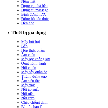
Nệm mát
Dụng cụ nhà bếp
Dụng cụ massage
Bình đựng nước
Đồng hồ báo thức
Đèn học
Thiết bị gia dụng
Máy hút bụi
Bếp
Hộp thực phẩm
Ấm chén
Máy lọc không khí
Quạt nóng, lạnh
Nồi chiên
Máy sấy quần áo
Thùng đựng gạo
Ấm siêu tốc
Máy xay
Nồi áp suất
Nồi niêu
Nồi cơm
Chảo chống dính
Bàn ủi, bàn là