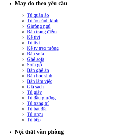
May đo theo yêu cầu
Tủ quần áo
Tú áo cánh kính
Giường ngủ
Bàn trang điểm
Kệ tivi
Tủ tivi
Kệ tv treo tường
Bàn sofa
Ghế sofa
Sofa gỗ
Bàn ghế ăn
Bàn học sinh
Bàn làm việc
Giá sách
Tủ giày
Tủ đầu giường
Tủ trang trí
Tủ bát đĩa
Tủ rượu
Tủ bếp
Nội thất văn phòng