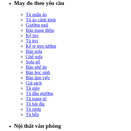
May đo theo yêu cầu
Tủ quần áo
Tú áo cánh kính
Giường ngủ
Bàn trang điểm
Kệ tivi
Tủ tivi
Kệ tv treo tường
Bàn sofa
Ghế sofa
Sofa gỗ
Bàn ghế ăn
Bàn học sinh
Bàn làm việc
Giá sách
Tủ giày
Tủ đầu giường
Tủ trang trí
Tủ bát đĩa
Tủ rượu
Tủ bếp
Nội thất văn phòng