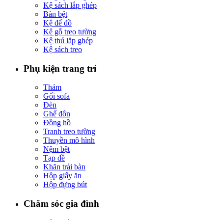
Kệ sách lắp ghép
Bàn bệt
Kệ để đồ
Kệ gỗ treo tường
Kệ thú lắp ghép
Kệ sách treo
Phụ kiện trang trí
Thảm
Gối sofa
Đèn
Ghế đôn
Đồng hồ
Tranh treo tường
Thuyền mô hình
Nệm bệt
Tạp dề
Khăn trải bàn
Hộp giấy ăn
Hộp đựng bút
Chăm sóc gia đình