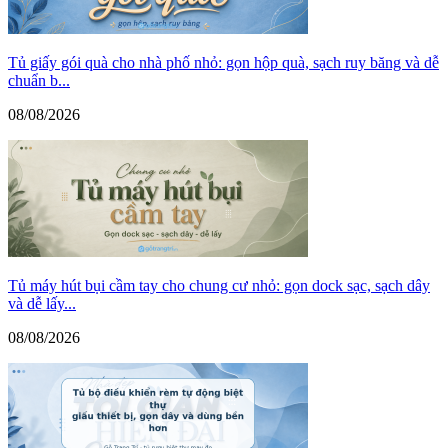
Tủ giấy gói quà cho nhà phố nhỏ: gọn hộp quà, sạch ruy băng và dễ
chuẩn b...
08/08/2026
Tủ máy hút bụi cầm tay cho chung cư nhỏ: gọn dock sạc, sạch dây
và dễ lấy...
08/08/2026