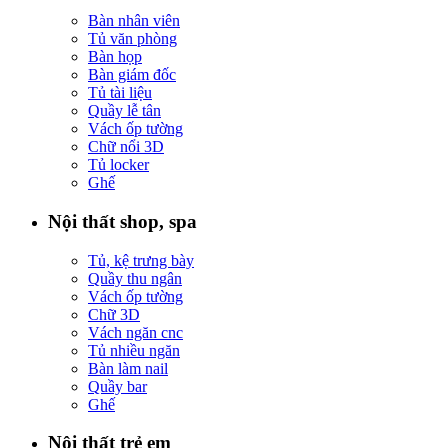
Bàn nhân viên
Tủ văn phòng
Bàn họp
Bàn giám đốc
Tủ tài liệu
Quầy lễ tân
Vách ốp tường
Chữ nổi 3D
Tủ locker
Ghế
Nội thất shop, spa
Tủ, kệ trưng bày
Quầy thu ngân
Vách ốp tường
Chữ 3D
Vách ngăn cnc
Tủ nhiều ngăn
Bàn làm nail
Quầy bar
Ghế
Nội thất trẻ em