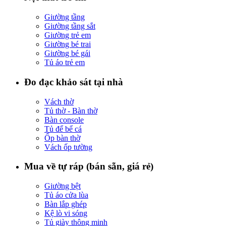
Giường tầng
Giường tầng sắt
Giường trẻ em
Giường bé trai
Giường bé gái
Tủ áo trẻ em
Đo đạc khảo sát tại nhà
Vách thờ
Tủ thờ - Bàn thờ
Bàn console
Tủ để bể cá
Ốp bàn thờ
Vách ốp tường
Mua về tự ráp (bán sẵn, giá rẻ)
Giường bệt
Tủ áo cửa lùa
Bàn lắp ghép
Kệ lò vi sóng
Tủ giày thông minh