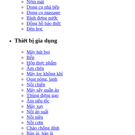
Nệm mát
Dụng cụ nhà bếp
Dụng cụ massage
Bình đựng nước
Đồng hồ báo thức
Đèn học
Thiết bị gia dụng
Máy hút bụi
Bếp
Hộp thực phẩm
Ấm chén
Máy lọc không khí
Quạt nóng, lạnh
Nồi chiên
Máy sấy quần áo
Thùng đựng gạo
Ấm siêu tốc
Máy xay
Nồi áp suất
Nồi niêu
Nồi cơm
Chảo chống dính
Bàn ủi, bàn là