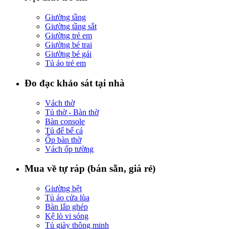
Giường tầng
Giường tầng sắt
Giường trẻ em
Giường bé trai
Giường bé gái
Tủ áo trẻ em
Đo đạc khảo sát tại nhà
Vách thờ
Tủ thờ - Bàn thờ
Bàn console
Tủ để bể cá
Ốp bàn thờ
Vách ốp tường
Mua về tự ráp (bán sẵn, giá rẻ)
Giường bệt
Tủ áo cửa lùa
Bàn lắp ghép
Kệ lò vi sóng
Tủ giày thông minh