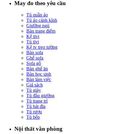
May đo theo yêu cầu
Tủ quần áo
Tú áo cánh kính
Giường ngủ
Bàn trang điểm
Kệ tivi
Tủ tivi
Kệ tv treo tường
Bàn sofa
Ghế sofa
Sofa gỗ
Bàn ghế ăn
Bàn học sinh
Bàn làm việc
Giá sách
Tủ giày
Tủ đầu giường
Tủ trang trí
Tủ bát đĩa
Tủ rượu
Tủ bếp
Nội thất văn phòng