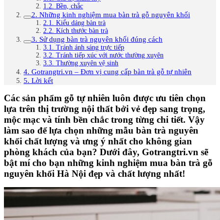
1.2. Bền, chắc
2. Những kinh nghiệm mua bàn trà gỗ nguyên khối
2.1. Kiểu dáng bàn trà
2.2. Kích thước bàn trà
3. Sử dụng bàn trà nguyên khối đúng cách
3.1. Tránh ánh sáng trực tiếp
3.2. Tránh tiếp xúc với nước thường xuyên
3.3. Thường xuyên vệ sinh
4. Gotrangtri.vn – Đơn vị cung cấp bàn trà gỗ tự nhiên
5. Lời kết
Các sản phẩm gỗ tự nhiên luôn được ưu tiên chọn
lựa trên thị trường nội thất bởi vẻ đẹp sang trọng,
mộc mạc và tính bền chắc trong từng chi tiết. Vậy
làm sao để lựa chọn những mẫu bàn trà nguyên
khối chất lượng và ưng ý nhất cho không gian
phòng khách của bạn? Dưới đây, Gotrangtri.vn sẽ
bật mí cho bạn những kinh nghiệm mua bàn trà gỗ
nguyên khối Hà Nội đẹp và chất lượng nhất!