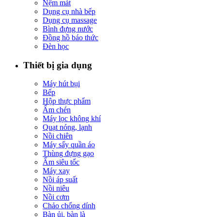
Nệm mát
Dụng cụ nhà bếp
Dụng cụ massage
Bình đựng nước
Đồng hồ báo thức
Đèn học
Thiết bị gia dụng
Máy hút bụi
Bếp
Hộp thực phẩm
Ấm chén
Máy lọc không khí
Quạt nóng, lạnh
Nồi chiên
Máy sấy quần áo
Thùng đựng gạo
Ấm siêu tốc
Máy xay
Nồi áp suất
Nồi niêu
Nồi cơm
Chảo chống dính
Bàn ủi, bàn là