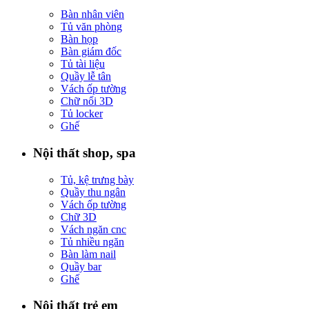
Bàn nhân viên
Tủ văn phòng
Bàn họp
Bàn giám đốc
Tủ tài liệu
Quầy lễ tân
Vách ốp tường
Chữ nổi 3D
Tủ locker
Ghế
Nội thất shop, spa
Tủ, kệ trưng bày
Quầy thu ngân
Vách ốp tường
Chữ 3D
Vách ngăn cnc
Tủ nhiều ngăn
Bàn làm nail
Quầy bar
Ghế
Nội thất trẻ em