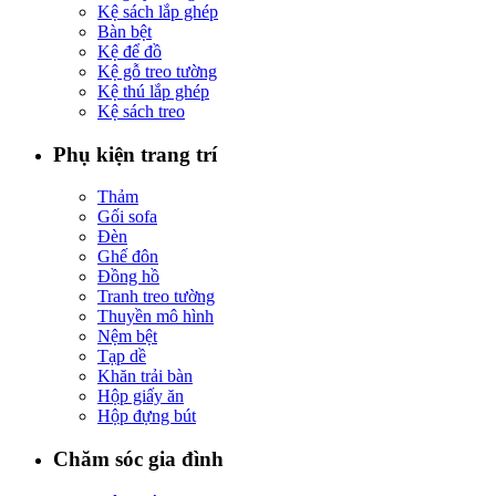
Kệ sách lắp ghép
Bàn bệt
Kệ để đồ
Kệ gỗ treo tường
Kệ thú lắp ghép
Kệ sách treo
Phụ kiện trang trí
Thảm
Gối sofa
Đèn
Ghế đôn
Đồng hồ
Tranh treo tường
Thuyền mô hình
Nệm bệt
Tạp dề
Khăn trải bàn
Hộp giấy ăn
Hộp đựng bút
Chăm sóc gia đình