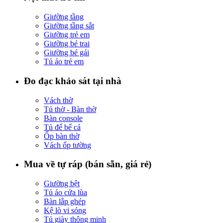
Giường tầng
Giường tầng sắt
Giường trẻ em
Giường bé trai
Giường bé gái
Tủ áo trẻ em
Đo đạc khảo sát tại nhà
Vách thờ
Tủ thờ - Bàn thờ
Bàn console
Tủ để bể cá
Ốp bàn thờ
Vách ốp tường
Mua về tự ráp (bán sẵn, giá rẻ)
Giường bệt
Tủ áo cửa lùa
Bàn lắp ghép
Kệ lò vi sóng
Tủ giày thông minh