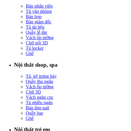
Bàn nhân viên
Tủ văn phòng
Bàn họp
Bàn giám đốc
Tủ tài liệu
Quầy lễ tân
Vách ốp tường
Chữ nổi 3D
Tủ locker
Ghế
Nội thất shop, spa
Tủ, kệ trưng bày
Quầy thu ngân
Vách ốp tường
Chữ 3D
Vách ngăn cnc
Tủ nhiều ngăn
Bàn làm nail
Quầy bar
Ghế
Nội thất trẻ em