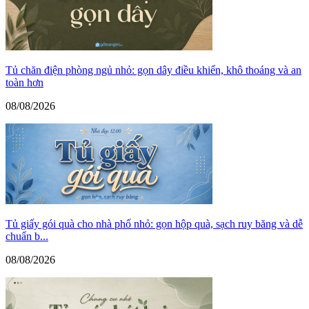
Tủ chăn điện phòng ngủ nhỏ: gọn dây điều khiển, khô thoáng và an
toàn hơn
08/08/2026
Tủ giấy gói quà cho nhà phố nhỏ: gọn hộp quà, sạch ruy băng và dễ
chuẩn b...
08/08/2026