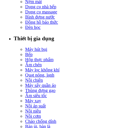
Nệm mát
Dụng cụ nhà bếp
Dụng cụ massage
Bình đựng nước
Đồng hồ báo thức
Đèn học
Thiết bị gia dụng
Máy hút bụi
Bếp
Hộp thực phẩm
Ấm chén
Máy lọc không khí
Quạt nóng, lạnh
Nồi chiên
Máy sấy quần áo
Thùng đựng gạo
Ấm siêu tốc
Máy xay
Nồi áp suất
Nồi niêu
Nồi cơm
Chảo chống dính
Bàn ủi, bàn là