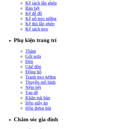
Kệ sách lắp ghép
Bàn bệt
Kệ để đồ
Kệ gỗ treo tường
Kệ thú lắp ghép
Kệ sách treo
Phụ kiện trang trí
Thảm
Gối sofa
Đèn
Ghế đôn
Đồng hồ
Tranh treo tường
Thuyền mô hình
Nệm bệt
Tạp dề
Khăn trải bàn
Hộp giấy ăn
Hộp đựng bút
Chăm sóc gia đình