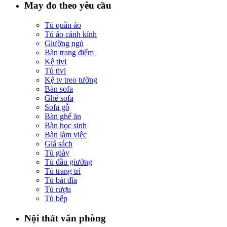
May đo theo yêu cầu
Tủ quần áo
Tú áo cánh kính
Giường ngủ
Bàn trang điểm
Kệ tivi
Tủ tivi
Kệ tv treo tường
Bàn sofa
Ghế sofa
Sofa gỗ
Bàn ghế ăn
Bàn học sinh
Bàn làm việc
Giá sách
Tủ giày
Tủ đầu giường
Tủ trang trí
Tủ bát đĩa
Tủ rượu
Tủ bếp
Nội thất văn phòng