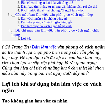
Bàn có vách ngăn hài hòa với tổng thể
Đảm bảo tính riêng tư nhưng vẫn không tách rời tập thể
Kích thước thoải mái cho người ngồi làm việc
Các mẫu bàn làm việc văn phòng có vách ngăn đẹp
Bàn vách ngăn văn phòng bằng nỉ
Bàn văn phòng có vách ngăn bằng gỗ
Bàn làm việc có vách ngăn bằng kính
Địa chỉ mua bàn làm việc văn phòng có vách ngăn chất
lượng
Lời kết
( Gỗ Trang Trí)
Bàn làm việc
văn phòng có vách ngăn
đã trở thành lựa chọn phổ biến trong các văn phòng
hiện nay. Để tận dụng tối đa lợi ích của loại bàn này,
việc chọn lựa và sắp xếp phù hợp là rất quan trọng.
Cùng tìm hiểu chi tiết về những lưu ý cần thiết khi chọn
mẫu bàn này trong bài viết ngay dưới đây nhé!
Lợi ích khi sử dụng bàn làm việc có vách
ngăn
Tạo không gian làm việc cá nhân