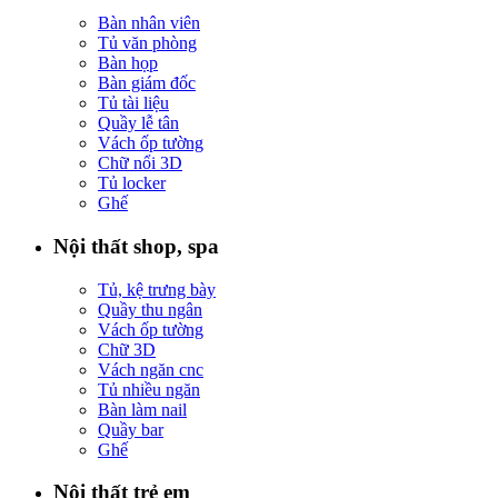
Bàn nhân viên
Tủ văn phòng
Bàn họp
Bàn giám đốc
Tủ tài liệu
Quầy lễ tân
Vách ốp tường
Chữ nổi 3D
Tủ locker
Ghế
Nội thất shop, spa
Tủ, kệ trưng bày
Quầy thu ngân
Vách ốp tường
Chữ 3D
Vách ngăn cnc
Tủ nhiều ngăn
Bàn làm nail
Quầy bar
Ghế
Nội thất trẻ em