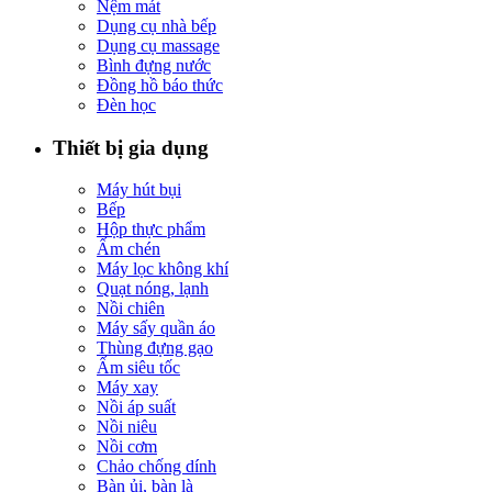
Nệm mát
Dụng cụ nhà bếp
Dụng cụ massage
Bình đựng nước
Đồng hồ báo thức
Đèn học
Thiết bị gia dụng
Máy hút bụi
Bếp
Hộp thực phẩm
Ấm chén
Máy lọc không khí
Quạt nóng, lạnh
Nồi chiên
Máy sấy quần áo
Thùng đựng gạo
Ấm siêu tốc
Máy xay
Nồi áp suất
Nồi niêu
Nồi cơm
Chảo chống dính
Bàn ủi, bàn là