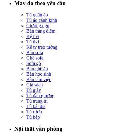
May đo theo yêu cầu
Tủ quần áo
Tú áo cánh kính
Giường ngủ
Bàn trang điểm
Kệ tivi
Tủ tivi
Kệ tv treo tường
Bàn sofa
Ghế sofa
Sofa gỗ
Bàn ghế ăn
Bàn học sinh
Bàn làm việc
Giá sách
Tủ giày
Tủ đầu giường
Tủ trang trí
Tủ bát đĩa
Tủ rượu
Tủ bếp
Nội thất văn phòng