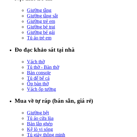
Giường tầng
Giường tầng sắt
Giường trẻ em
Giường bé trai
Giường bé gái
Tủ áo trẻ em
Đo đạc khảo sát tại nhà
Vách thờ
Tủ thờ - Bàn thờ
Bàn console
Tủ để bể cá
Ốp bàn thờ
Vách ốp tường
Mua về tự ráp (bán sẵn, giá rẻ)
Giường bệt
Tủ áo cửa lùa
Bàn lắp ghép
Kệ lò vi sóng
Tủ giày thông minh