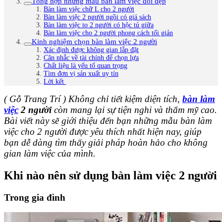
Tổng hợp những mẫu bàn làm việc đôi đẹp
Bàn làm việc chữ L cho 2 người
Bàn làm việc 2 người ngồi có giá sách
Bàn làm việc to 2 người có hộc tủ giữa
Bàn làm việc cho 2 người phong cách tối giản
Kinh nghiệm chọn bàn làm việc 2 người
Xác định được không gian lắp đặt
Cân nhắc về tài chính để chọn lựa
Chất liệu là yếu tố quan trọng
Tìm đơn vị sản xuất uy tín
Lời kết
( Gỗ Trang Trí ) Không chỉ tiết kiệm diện tích,
bàn làm
việc
2 người
còn mang lại sự tiện nghi và thẩm mỹ cao.
Bài viết này sẽ giới thiệu đến bạn những mẫu bàn làm
việc cho 2 người được yêu thích nhất hiện nay, giúp
bạn dễ dàng tìm thấy giải pháp hoàn hảo cho không
gian làm việc của mình.
Khi nào nên sử dụng bàn làm việc 2 người
Trong gia đình