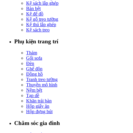
Kệ sách lắp ghép
Bàn bệt
Kệ để đồ
Kệ gỗ treo tường
Kệ thú lắp ghép
Kệ sách treo
Phụ kiện trang trí
Thảm
Gối sofa
Đèn
Ghế đôn
Đồng hồ
Tranh treo tường
Thuyền mô hình
Nệm bệt
Tạp dề
Khăn trải bàn
Hộp giấy ăn
Hộp đựng bút
Chăm sóc gia đình