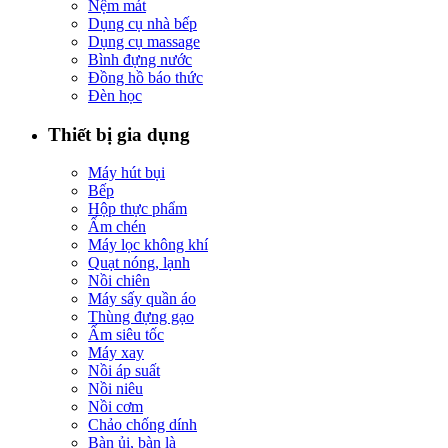
Nệm mát
Dụng cụ nhà bếp
Dụng cụ massage
Bình đựng nước
Đồng hồ báo thức
Đèn học
Thiết bị gia dụng
Máy hút bụi
Bếp
Hộp thực phẩm
Ấm chén
Máy lọc không khí
Quạt nóng, lạnh
Nồi chiên
Máy sấy quần áo
Thùng đựng gạo
Ấm siêu tốc
Máy xay
Nồi áp suất
Nồi niêu
Nồi cơm
Chảo chống dính
Bàn ủi, bàn là