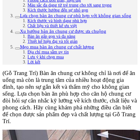
Phong cách đơn giản, hiện đại
Màu sắc đa dạng từ trẻ trung cho tới sang trọng
Kích thước hướng đến sự nhỏ gọn
Lựa chọn bàn ăn chung cư phù hợp với không gian sống
Kích thước và hình dạng phù hợp
Chất liệu và thiết kế ưu việt
Xu hướng bàn ăn chung cư được ưa chuộng
Bàn ăn gấp gọn và đa năng
Thiết kế hiện đại và tối giản
Mẹo mua bàn ăn chung cư chất lượng
Địa chỉ mua sắm uy tín
Lưu ý khi chọn mua
Lời kết
(Gỗ Trang Trí) Bàn ăn chung cư không chỉ là nơi để ăn
uống mà còn là trung tâm của nhiều hoạt động gia
đình, tạo nên sự gắn kết và thẩm mỹ cho không gian
sống. Lựa chọn bàn ăn phù hợp cho căn hộ chung cư
đòi hỏi sự cân nhắc kỹ lưỡng về kích thước, chất liệu và
phong cách. Hãy cùng khám phá những điều cần biết
để chọn được sản phẩm đẹp và chất lượng tại Gỗ Trang
Trí.