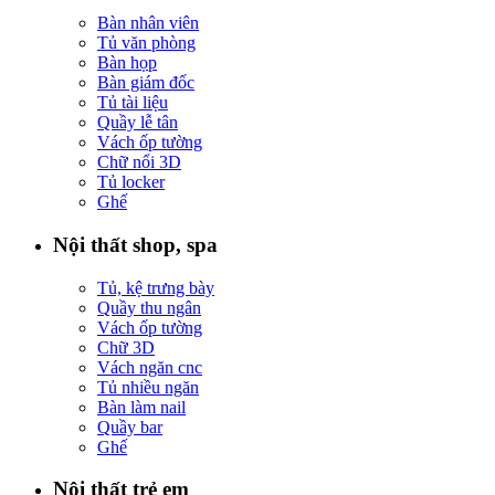
Bàn nhân viên
Tủ văn phòng
Bàn họp
Bàn giám đốc
Tủ tài liệu
Quầy lễ tân
Vách ốp tường
Chữ nổi 3D
Tủ locker
Ghế
Nội thất shop, spa
Tủ, kệ trưng bày
Quầy thu ngân
Vách ốp tường
Chữ 3D
Vách ngăn cnc
Tủ nhiều ngăn
Bàn làm nail
Quầy bar
Ghế
Nội thất trẻ em