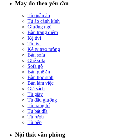
May đo theo yêu cầu
Tủ quần áo
Tú áo cánh kính
Giường ngủ
Bàn trang điểm
Kệ tivi
Tủ tivi
Kệ tv treo tường
Bàn sofa
Ghế sofa
Sofa gỗ
Bàn ghế ăn
Bàn học sinh
Bàn làm việc
Giá sách
Tủ giày
Tủ đầu giường
Tủ trang trí
Tủ bát đĩa
Tủ rượu
Tủ bếp
Nội thất văn phòng