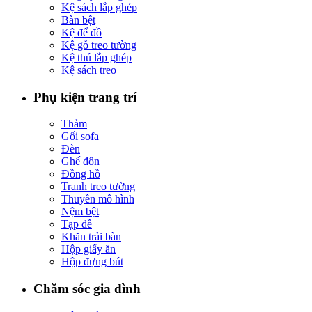
Kệ sách lắp ghép
Bàn bệt
Kệ để đồ
Kệ gỗ treo tường
Kệ thú lắp ghép
Kệ sách treo
Phụ kiện trang trí
Thảm
Gối sofa
Đèn
Ghế đôn
Đồng hồ
Tranh treo tường
Thuyền mô hình
Nệm bệt
Tạp dề
Khăn trải bàn
Hộp giấy ăn
Hộp đựng bút
Chăm sóc gia đình