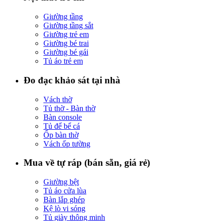
Giường tầng
Giường tầng sắt
Giường trẻ em
Giường bé trai
Giường bé gái
Tủ áo trẻ em
Đo đạc khảo sát tại nhà
Vách thờ
Tủ thờ - Bàn thờ
Bàn console
Tủ để bể cá
Ốp bàn thờ
Vách ốp tường
Mua về tự ráp (bán sẵn, giá rẻ)
Giường bệt
Tủ áo cửa lùa
Bàn lắp ghép
Kệ lò vi sóng
Tủ giày thông minh