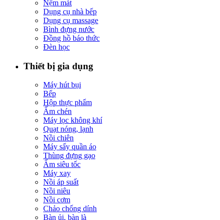
Nệm mát
Dụng cụ nhà bếp
Dụng cụ massage
Bình đựng nước
Đồng hồ báo thức
Đèn học
Thiết bị gia dụng
Máy hút bụi
Bếp
Hộp thực phẩm
Ấm chén
Máy lọc không khí
Quạt nóng, lạnh
Nồi chiên
Máy sấy quần áo
Thùng đựng gạo
Ấm siêu tốc
Máy xay
Nồi áp suất
Nồi niêu
Nồi cơm
Chảo chống dính
Bàn ủi, bàn là