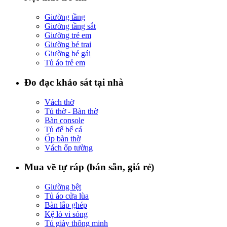
Giường tầng
Giường tầng sắt
Giường trẻ em
Giường bé trai
Giường bé gái
Tủ áo trẻ em
Đo đạc khảo sát tại nhà
Vách thờ
Tủ thờ - Bàn thờ
Bàn console
Tủ để bể cá
Ốp bàn thờ
Vách ốp tường
Mua về tự ráp (bán sẵn, giá rẻ)
Giường bệt
Tủ áo cửa lùa
Bàn lắp ghép
Kệ lò vi sóng
Tủ giày thông minh