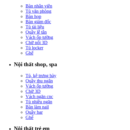
Bàn nhân viên
Tủ văn phòng
Bàn họp
Bàn giám đốc
Tủ tài liệu
Quầy lễ tân
Vách ốp tường
Chữ nổi 3D
Tủ locker
Ghế
Nội thất shop, spa
Tủ, kệ trưng bày
Quầy thu ngân
Vách ốp tường
Chữ 3D
Vách ngăn cnc
Tủ nhiều ngăn
Bàn làm nail
Quầy bar
Ghế
Nội thất trẻ em