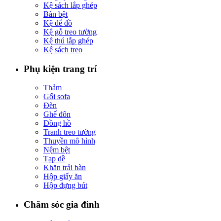
Kệ sách lắp ghép
Bàn bệt
Kệ để đồ
Kệ gỗ treo tường
Kệ thú lắp ghép
Kệ sách treo
Phụ kiện trang trí
Thảm
Gối sofa
Đèn
Ghế đôn
Đồng hồ
Tranh treo tường
Thuyền mô hình
Nệm bệt
Tạp dề
Khăn trải bàn
Hộp giấy ăn
Hộp đựng bút
Chăm sóc gia đình