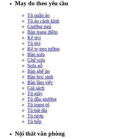
May đo theo yêu cầu
Tủ quần áo
Tú áo cánh kính
Giường ngủ
Bàn trang điểm
Kệ tivi
Tủ tivi
Kệ tv treo tường
Bàn sofa
Ghế sofa
Sofa gỗ
Bàn ghế ăn
Bàn học sinh
Bàn làm việc
Giá sách
Tủ giày
Tủ đầu giường
Tủ trang trí
Tủ bát đĩa
Tủ rượu
Tủ bếp
Nội thất văn phòng